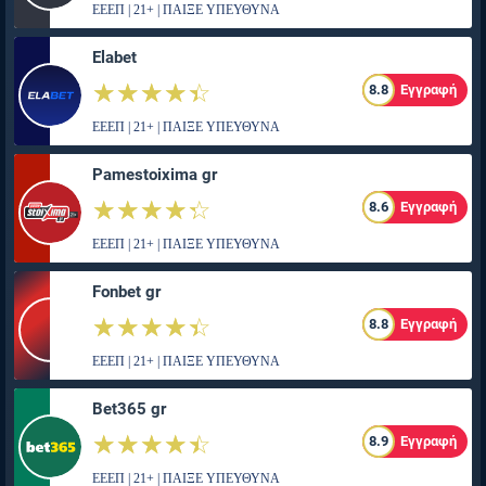
ΕΕΕΠ | 21+ | ΠΑΙΞΕ ΥΠΕΥΘΥΝΑ
Elabet
☆☆☆☆☆
★★★★★
8.8
Εγγραφή
ΕΕΕΠ | 21+ | ΠΑΙΞΕ ΥΠΕΥΘΥΝΑ
Pamestoixima gr
☆☆☆☆☆
★★★★★
8.6
Εγγραφή
ΕΕΕΠ | 21+ | ΠΑΙΞΕ ΥΠΕΥΘΥΝΑ
Fonbet gr
☆☆☆☆☆
★★★★★
8.8
Εγγραφή
ΕΕΕΠ | 21+ | ΠΑΙΞΕ ΥΠΕΥΘΥΝΑ
Bet365 gr
☆☆☆☆☆
★★★★★
8.9
Εγγραφή
ΕΕΕΠ | 21+ | ΠΑΙΞΕ ΥΠΕΥΘΥΝΑ