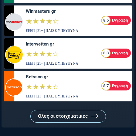
Winmasters gr
☆☆☆☆☆
★★★★★
8.5
Εγγραφή
ΕΕΕΠ | 21+ | ΠΑΙΞΕ ΥΠΕΥΘΥΝΑ
Interwetten gr
☆☆☆☆☆
★★★★★
8.3
Εγγραφή
ΕΕΕΠ | 21+ | ΠΑΙΞΕ ΥΠΕΥΘΥΝΑ
Betsson gr
☆☆☆☆☆
★★★★★
8.7
Εγγραφή
ΕΕΕΠ | 21+ | ΠΑΙΞΕ ΥΠΕΥΘΥΝΑ
Όλες οι στοιχηματικές