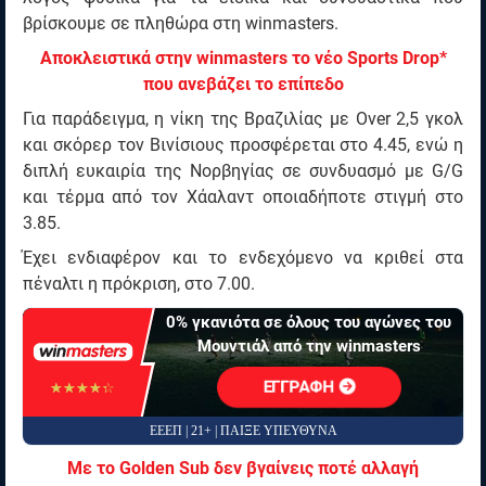
βρίσκουμε σε πληθώρα στη winmasters.
Aποκλειστικά στην winmasters τo νέο Sports Drop*
που ανεβάζει το επίπεδο
Για παράδειγμα, η νίκη της Βραζιλίας με Over 2,5 γκολ
και σκόρερ τον Βινίσιους προσφέρεται στο 4.45, ενώ η
διπλή ευκαιρία της Νορβηγίας σε συνδυασμό με G/G
και τέρμα από τον Χάαλαντ οποιαδήποτε στιγμή στο
3.85.
Έχει ενδιαφέρον και το ενδεχόμενο να κριθεί στα
πέναλτι η πρόκριση, στο 7.00.
0% γκανιότα σε όλους του αγώνες του
Μουντιάλ από την winmasters
ΕΓΓΡΑΦΗ
☆☆☆☆☆
★★★★★
ΕΕΕΠ | 21+ | ΠΑΙΞΕ ΥΠΕΥΘΥΝΑ
Με το Golden Sub δεν βγαίνεις ποτέ αλλαγή