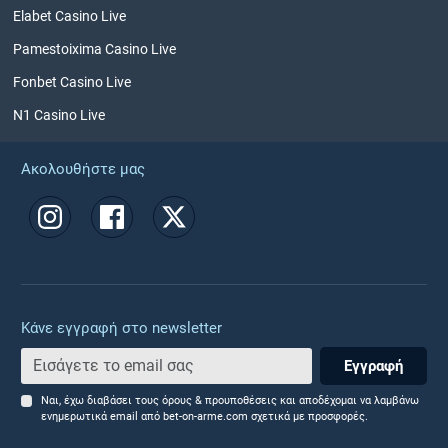
Elabet Casino Live
Pamestoixima Casino Live
Fonbet Casino Live
N1 Casino Live
Ακολουθήστε μας
Κάνε εγγραφή στο newsletter
Εγγραφή
Ναι, έχω διαβάσει τους όρους & προυποθέσεις και αποδέχομαι να λαμβάνω
ενημερωτικά email από bet-on-arme.com σχετικά με προσφορές.