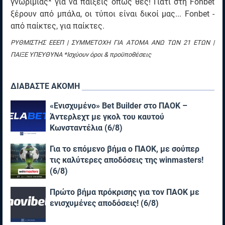
γνωριμίας* για να παίξεις όπως θες! Γιατί στη Fonbet
ξέρουν από μπάλα, οι τύποι είναι δικοί μας... Fonbet -
από παίκτες, για παίκτες.
ΡΥΘΜΙΣΤΗΣ ΕΕΕΠ | ΣΥΜΜΕΤΟΧΗ ΓΙΑ ΑΤΟΜΑ ΑΝΩ ΤΩΝ 21 ΕΤΩΝ |
ΠΑΙΞΕ ΥΠΕΥΘΥΝΑ *Ισχύουν όροι & προϋποθέσεις
ΔΙΑΒΑΣΤΕ ΑΚΟΜΗ
«Ενισχυμένο» Bet Builder στο ΠΑΟΚ –
Άντερλεχτ με γκολ του καυτού
Κωνσταντέλια (6/8)
Για το επόμενο βήμα ο ΠΑΟΚ, με σούπερ
τις καλύτερες αποδόσεις της winmasters!
(6/8)
Πρώτο βήμα πρόκρισης για τον ΠΑΟΚ με
ενισχυμένες αποδόσεις! (6/8)