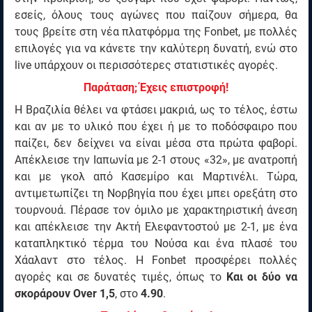
εσείς, όλους τους αγώνες που παίζουν σήμερα, θα
τους βρείτε στη νέα πλατφόρμα της Fonbet, με πολλές
επιλογές για να κάνετε την καλύτερη δυνατή, ενώ στο
live υπάρχουν οι περισσότερες στατιστικές αγορές.
Παράταση; Έχεις επιστροφή!
Η Βραζιλία θέλει να φτάσει μακριά, ως το τέλος, έστω
και αν με το υλικό που έχει ή με το ποδόσφαιρο που
παίζει, δεν δείχνει να είναι μέσα στα πρώτα φαβορί.
Απέκλεισε την Ιαπωνία με 2-1 στους «32», με ανατροπή
και με γκολ από Κασεμίρο και Μαρτινέλι. Τώρα,
αντιμετωπίζει τη Νορβηγία που έχει μπει ορεξάτη στο
τουρνουά. Πέρασε τον όμιλο με χαρακτηριστική άνεση
και απέκλεισε την Ακτή Ελεφαντοστού με 2-1, με ένα
καταπληκτικό τέρμα του Νούσα και ένα πλασέ του
Χάαλαντ στο τέλος. Η Fonbet προσφέρει πολλές
αγορές και σε δυνατές τιμές, όπως το
Και οι δύο να
σκοράρουν Over 1,5
, στο
4.90
.