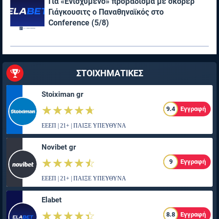
Για «Ενισχυμένο» προβάδισμα με σκόρερ
Γιάγκουσιτς ο Παναθηναϊκός στο
Conference (5/8)
ΣΤΟΙΧΗΜΑΤΙΚΕΣ
Stoiximan gr
☆☆☆☆☆
★★★★★
9.4
Εγγραφή
ΕΕΕΠ | 21+ | ΠΑΙΞΕ ΥΠΕΥΘΥΝΑ
Novibet gr
☆☆☆☆☆
★★★★★
9
Εγγραφή
ΕΕΕΠ | 21+ | ΠΑΙΞΕ ΥΠΕΥΘΥΝΑ
Elabet
☆☆☆☆☆
★★★★★
8.8
Εγγραφή