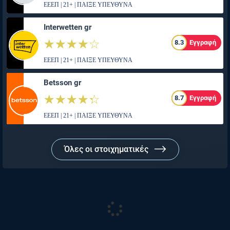
ΕΕΕΠ | 21+ | ΠΑΙΞΕ ΥΠΕΥΘΥΝΑ
Interwetten gr
☆☆☆☆☆
★★★★★
8.3
Εγγραφή
ΕΕΕΠ | 21+ | ΠΑΙΞΕ ΥΠΕΥΘΥΝΑ
Betsson gr
☆☆☆☆☆
★★★★★
8.7
Εγγραφή
ΕΕΕΠ | 21+ | ΠΑΙΞΕ ΥΠΕΥΘΥΝΑ
Όλες οι στοιχηματικές