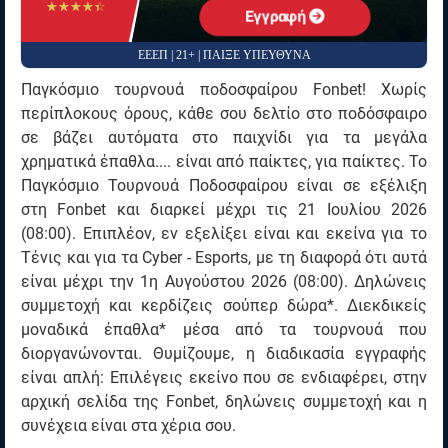
☆☆☆☆☆
★★★★★
Εγγραφή
ΕΕΕΠ | 21+ | ΠΑΙΞΕ ΥΠΕΥΘΥΝΑ
Παγκόσμιο τουρνουά ποδοσφαίρου Fonbet! Χωρίς
περίπλοκους όρους, κάθε σου δελτίο στο ποδόσφαιρο
σε βάζει αυτόματα στο παιχνίδι για τα μεγάλα
χρηματικά έπαθλα.... είναι από παίκτες, για παίκτες. Το
Παγκόσμιο Τουρνουά Ποδοσφαίρου είναι σε εξέλιξη
στη Fonbet και διαρκεί μέχρι τις 21 Ιουλίου 2026
(08:00). Επιπλέον, εν εξελίξει είναι και εκείνα για το
Τένις και για τα Cyber - Esports, με τη διαφορά ότι αυτά
είναι μέχρι την 1η Αυγούστου 2026 (08:00). Δηλώνεις
συμμετοχή και κερδίζεις σούπερ δώρα*. Διεκδικείς
μοναδικά έπαθλα* μέσα από τα τουρνουά που
διοργανώνονται. Θυμίζουμε, η διαδικασία εγγραφής
είναι απλή: Επιλέγεις εκείνο που σε ενδιαφέρει, στην
αρχική σελίδα της Fonbet, δηλώνεις συμμετοχή και η
συνέχεια είναι στα χέρια σου.