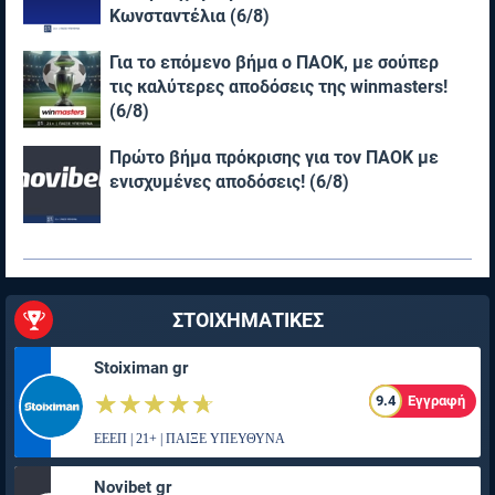
Κωνσταντέλια (6/8)
Για το επόμενο βήμα ο ΠΑΟΚ, με σούπερ
τις καλύτερες αποδόσεις της winmasters!
(6/8)
Πρώτο βήμα πρόκρισης για τον ΠΑΟΚ με
ενισχυμένες αποδόσεις! (6/8)
ΣΤΟΙΧΗΜΑΤΙΚΕΣ
Stoiximan gr
☆☆☆☆☆
★★★★★
9.4
Εγγραφή
ΕΕΕΠ | 21+ | ΠΑΙΞΕ ΥΠΕΥΘΥΝΑ
Novibet gr