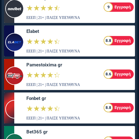
☆☆☆☆☆
★★★★★
9
Εγγραφή
ΕΕΕΠ | 21+ | ΠΑΙΞΕ ΥΠΕΥΘΥΝΑ
Elabet
☆☆☆☆☆
★★★★★
8.8
Εγγραφή
ΕΕΕΠ | 21+ | ΠΑΙΞΕ ΥΠΕΥΘΥΝΑ
Pamestoixima gr
☆☆☆☆☆
★★★★★
8.6
Εγγραφή
ΕΕΕΠ | 21+ | ΠΑΙΞΕ ΥΠΕΥΘΥΝΑ
Fonbet gr
☆☆☆☆☆
★★★★★
8.8
Εγγραφή
ΕΕΕΠ | 21+ | ΠΑΙΞΕ ΥΠΕΥΘΥΝΑ
Bet365 gr