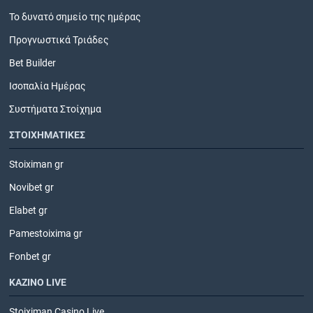
Το δυνατό σημείο της ημέρας
Προγνωστικά Τριάδες
Bet Builder
Ισοπαλία Ημέρας
Συστήματα Στοίχημα
ΣΤΟΙΧΗΜΑΤΙΚΕΣ
Stoiximan gr
Novibet gr
Elabet gr
Pamestoixima gr
Fonbet gr
ΚΑΖΙΝΟ LIVE
Stoiximan Casino Live