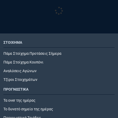
ΣΤΟΙΧΗΜΑ
Πάμε Στοίχημα Προτάσεις Σήμερα
Πάμε Στοίχημα Κουπόνι
Αναλύσεις Αγώνων
Τζίροι Στοιχημάτων
ΠΡΟΓΝΩΣΤΙΚΑ
Τα over της ημέρας
Το δυνατό σημείο της ημέρας
Προγνωστικά Τριάδες