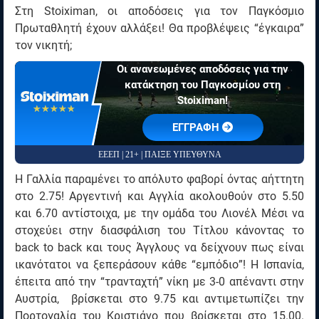
Στη Stoiximan, οι αποδόσεις για τον Παγκόσμιο
Πρωταθλητή έχουν αλλάξει! Θα προβλέψεις “έγκαιρα”
τον νικητή;
Οι ανανεωμένες αποδόσεις για την
κατάκτηση του Παγκοσμίου στη
Stoiximan!
☆☆☆☆☆
★★★★★
EΓΓΡΑΦΗ
ΕΕΕΠ | 21+ | ΠΑΙΞΕ ΥΠΕΥΘΥΝΑ
Η Γαλλία παραμένει το απόλυτο φαβορί όντας αήττητη
στο 2.75! Αργεντινή και Αγγλία ακολουθούν στο 5.50
και 6.70 αντίστοιχα, με την ομάδα του Λιονέλ Μέσι να
στοχεύει στην διασφάλιση του Τίτλου κάνοντας το
back to back και τους Άγγλους να δείχνουν πως είναι
ικανότατοι να ξεπεράσουν κάθε “εμπόδιο”! Η Ισπανία,
έπειτα από την “τρανταχτή” νίκη με 3-0 απέναντι στην
Αυστρία, βρίσκεται στο 9.75 και αντιμετωπίζει την
Πορτογαλία του Κριστιάνο που βρίσκεται στο 15.00.