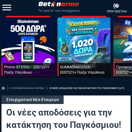
Τα "μπετά" του στοιχήματος
ΠΡΟΓΝΩΣΤΙΚΑ
Promo STX500✅ ΕΕΕΠ|21+
SUMMERAKI2026✅
Προσφορ
Παίξε Υπεύθυνα
ΕΕΕΠ|21+ Παίξε Υπεύθυνα
ΕΕΕΠ|21+
ΣΤΟΙΧΗΜΑΤΙΚΑ ΝΕΑ ΕΤΑΙΡΙΩΝ
ΟΙ ΝΕΕΣ ΑΠΟΔΟΣΕΙΣ ΓΙΑ ΤΗΝ ΚΑΤΑΚΤΗΣΗ ΤΟΥ ΠΑΓΚΟΣΜΙΟΥ! (6/7)
Στοιχηματικά Νέα Εταιριών
Οι νέες αποδόσεις για την
κατάκτηση του Παγκόσμιου!