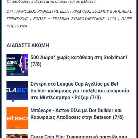
Οι αποδόσεις ενδέχεται να υπόκεινται σε αλλαγές.
21+ | ΑΡΜΟΔΙΟΣ ΡΥΘΜΙΣΤΗΣ ΕΕΕΠ | ΚΙΝΔΥΝΟΣ ΕΘΙΣΜΟΥ & ΑΠΩΛΕΙΑΣ
ΠΕΡΙΟΥΣΙΑΣ | ΕΟΠΑΕ – ΓΡΑΜΜΗ ΣΥΜΒΟΥΛΕΥΤΙΚΗΣ: 1114 | ΠΑΙΞΕ
ΥΠΕΥΘΥΝΑ
ΔΙΑΒΑΣΤΕ ΑΚΟΜΗ
500 Δώρα* χωρίς κατάθεση στη Stoiximan!
(7/8)
Σέντρα στο League Cup Αγγλίας με Bet
Builder πρόκρισης για Γουλβς και ισορροπία
στο Μίντλεσμπρο - Ρέξαμ (7/8)
Μπάγερν - Άστον Βίλα με Bet Builder και
Κορυφαίες Αποδόσεις στην Betsson (7/8)
Crazy Coin Flip: Συναρπαστικό παιχνίδι από