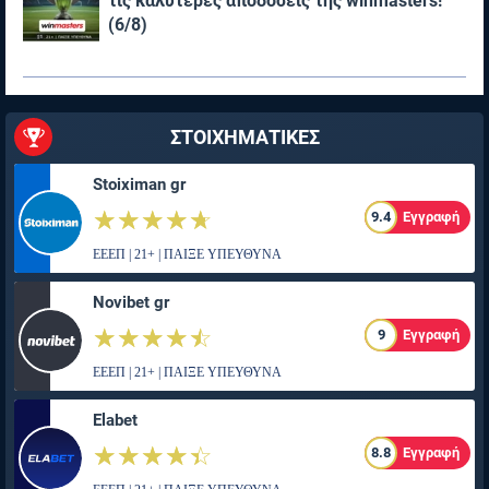
τις καλύτερες αποδόσεις της winmasters!
(6/8)
ΣΤΟΙΧΗΜΑΤΙΚΕΣ
Stoiximan gr
☆☆☆☆☆
★★★★★
9.4
Εγγραφή
ΕΕΕΠ | 21+ | ΠΑΙΞΕ ΥΠΕΥΘΥΝΑ
Novibet gr
☆☆☆☆☆
★★★★★
9
Εγγραφή
ΕΕΕΠ | 21+ | ΠΑΙΞΕ ΥΠΕΥΘΥΝΑ
Elabet
☆☆☆☆☆
★★★★★
8.8
Εγγραφή