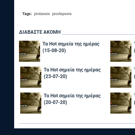
Tags:
protaseis
provlepseis
ΔΙΑΒΑΣΤΕ ΑΚΟΜΗ
Τα Hot σημεία της ημέρας
(15-08-20)
Τα Hot σημεία της ημέρας
(23-07-20)
Τα Hot σημεία της ημέρας
(20-07-20)