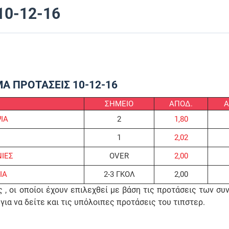
10-12-16
Α ΠΡΟΤΑΣΕΙΣ 10-12-16
ΣΗΜΕΙΟ
ΑΠΟΔ.
Α
ΨΙΑ
2
1,80
1
2,02
ΝΙΕΣ
OVER
2,00
ΙΑ
2-3 ΓΚΟΛ
2,00
 , οι οποίοι έχουν επιλεχθεί με βάση τις προτάσεις των σ
 για να δείτε και τις υπόλοιπες προτάσεις του τιπστερ.