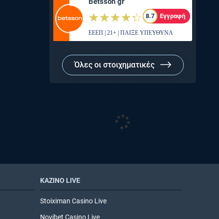
Betsson gr
☆☆☆☆☆
★★★★★
8.7
Εγγραφή
ΕΕΕΠ | 21+ | ΠΑΙΞΕ ΥΠΕΥΘΥΝΑ
Όλες οι στοιχηματικές
ΚΑΖΙΝΟ LIVE
Stoiximan Casino Live
Novibet Casino Live