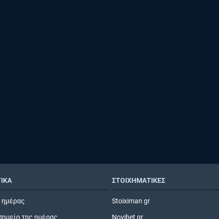
ΙΚΑ
ΣΤΟΙΧΗΜΑΤΙΚΕΣ
ς ημέρας
Stoiximan gr
σημείο της ημέρας
Novibet gr