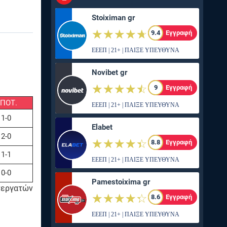
Stoiximan gr
☆☆☆☆☆
★★★★★
9.4
Εγγραφή
ΕΕΕΠ | 21+ | ΠΑΙΞΕ ΥΠΕΥΘΥΝΑ
Novibet gr
☆☆☆☆☆
★★★★★
9
Εγγραφή
ΠΟΤ.
ΕΕΕΠ | 21+ | ΠΑΙΞΕ ΥΠΕΥΘΥΝΑ
1-0
Elabet
2-0
☆☆☆☆☆
★★★★★
8.8
Εγγραφή
1-1
ΕΕΕΠ | 21+ | ΠΑΙΞΕ ΥΠΕΥΘΥΝΑ
0-0
Pamestoixima gr
υνεργατών
☆☆☆☆☆
★★★★★
8.6
Εγγραφή
ΕΕΕΠ | 21+ | ΠΑΙΞΕ ΥΠΕΥΘΥΝΑ