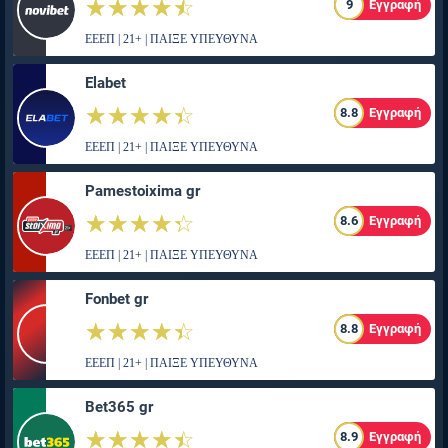
☆☆☆☆☆
★★★★★
9
Εγγραφή
ΕΕΕΠ | 21+ | ΠΑΙΞΕ ΥΠΕΥΘΥΝΑ
Elabet
☆☆☆☆☆
★★★★★
8.8
Εγγραφή
ΕΕΕΠ | 21+ | ΠΑΙΞΕ ΥΠΕΥΘΥΝΑ
Pamestoixima gr
☆☆☆☆☆
★★★★★
8.6
Εγγραφή
ΕΕΕΠ | 21+ | ΠΑΙΞΕ ΥΠΕΥΘΥΝΑ
Fonbet gr
☆☆☆☆☆
★★★★★
8.8
Εγγραφή
ΕΕΕΠ | 21+ | ΠΑΙΞΕ ΥΠΕΥΘΥΝΑ
Bet365 gr
☆☆☆☆☆
★★★★★
8.9
Εγγραφή