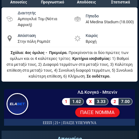
Απουσίες
Προγνωστικό
Αποδόσεις
Στατιστικά
Διαιτητής
Γήπεδο
Αμπογκλιέ Τομ (Νότια
Al Medina Stadium (18.000)
Αφρική)
Απόσταση
Καιρός
Στην πόλη Ραμπάτ
Βροχή
Σχόλια:
4ος όμιλος - Πρεμιέρα.
Προκρίνονται οι δύο πρώτες των
ομίλων και οι 4 καλύτερες τρίτες.
Κριτήρια ισοβαθμίας:
1) Βαθμοί
στα μεταξύ τους, 2) Διαφορά τερμάτων στα μεταξύ τους, 3) Καλύτερη
επίθεση στα μεταξύ τους, 4) Συνολική διαφορά τερμάτων, 5) Συνολικά
καλύτερη επίθεση, 6) Κλήρωση.
Σε ουδέτερο.
ΛΔ Κονγκό - Μπενίν
1
1.62
X
3.33
2
7.00
ΠΑΙΞΕ ΝΟΜΙΜΑ
ΕΕΕΠ | 21+ | ΠΑΙΞΕ ΥΠΕΥΘΥΝΑ