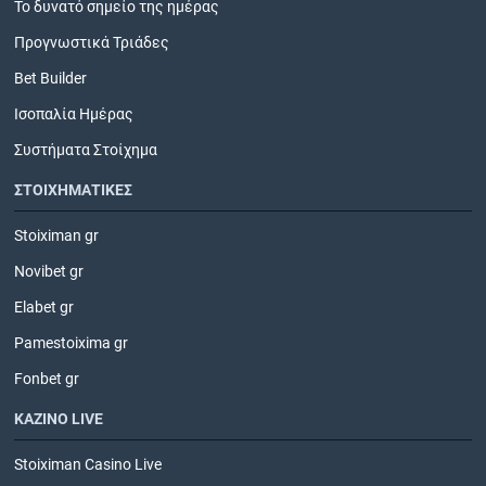
Το δυνατό σημείο της ημέρας
Προγνωστικά Τριάδες
Bet Builder
Ισοπαλία Ημέρας
Συστήματα Στοίχημα
ΣΤΟΙΧΗΜΑΤΙΚΕΣ
Stoiximan gr
Novibet gr
Elabet gr
Pamestoixima gr
Fonbet gr
ΚΑΖΙΝΟ LIVE
Stoiximan Casino Live