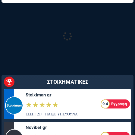
ΣΤΟΙΧΗΜΑΤΙΚΕΣ
Stoiximan gr
☆☆☆☆☆
★★★★★
9.4
Εγγραφή
ΕΕΕΠ | 21+ | ΠΑΙΞΕ ΥΠΕΥΘΥΝΑ
Novibet gr