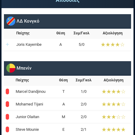
Απουσίες
ΛΔ Κονγκό
Παίχτης
Θέση
Συμ/Γκολ
Αξιολόγηση
☆☆☆☆☆
★★★★★
Joris Kayembe
Α
5/0
Μπενίν
Παίχτης
Θέση
Συμ/Γκολ
Αξιολόγηση
☆☆☆☆☆
★★★★★
Marcel Dandjinou
Τ
1/0
☆☆☆☆☆
★★★★★
Mohamed Tijani
Α
2/0
☆☆☆☆☆
★★★★★
Junior Olaitan
Μ
2/0
☆☆☆☆☆
★★★★★
Steve Mounie
Ε
2/1