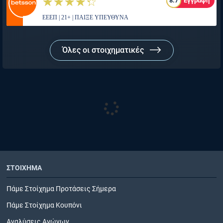
☆☆☆☆☆
★★★★★
8.7
Εγγραφή
ΕΕΕΠ | 21+ | ΠΑΙΞΕ ΥΠΕΥΘΥΝΑ
Όλες οι στοιχηματικές
ΣΤΟΙΧΗΜΑ
Πάμε Στοίχημα Προτάσεις Σήμερα
Πάμε Στοίχημα Κουπόνι
Αναλύσεις Αγώνων