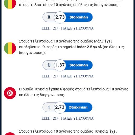
στους τελευταίους
10
αγώνες σε όλες τις διοργανώσεις.
X
2.73
ΕΕΕΠ | 21+ | ΠΑΙΞΕ ΥΠΕΥΘΥΝΑ
Στους τελευταίους
10
αγώνες της ομάδας Μάλι, έχει
επαληθευτεί
9
φορές το σημείο
Under 2.5 γκολ
(σε όλες τις
διοργανώσεις).
U
1.37
ΕΕΕΠ | 21+ | ΠΑΙΞΕ ΥΠΕΥΘΥΝΑ
Η ομάδα Τυνησία
έχασε 6
φορές στους τελευταίους
10
αγώνες
σε όλες τις διοργανώσεις.
1
2.73
ΕΕΕΠ | 21+ | ΠΑΙΞΕ ΥΠΕΥΘΥΝΑ
Στους τελευταίους
10
αγώνες της ομάδας Τυνησία, έχει