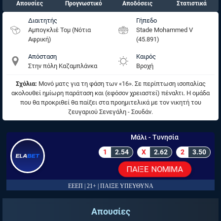
Απουσίες
Προγνωστικό
Αποδόσεις
Στατιστικά
Διαιτητής
Γήπεδο
Αμπογκλιέ Τομ (Νότια
Stade Mohammed V
Αφρική)
(45.891)
Απόσταση
Καιρός
Στην πόλη Καζαμπλάνκα
Βροχή
Σχόλια:
Μονό ματς για τη φάση των «16». Σε περίπτωση ισοπαλίας
ακολουθεί ημίωρη παράταση και (εφόσον χρειαστεί) πέναλτι. Η ομάδα
που θα προκριθεί θα παίξει στα προημιτελικά με τον νικητή του
ζευγαριού Σενεγάλη - Σουδάν.
Μάλι - Τυνησία
1
2.54
X
2.62
2
3.50
ΠΑΙΞΕ ΝΟΜΙΜΑ
ΕΕΕΠ | 21+ | ΠΑΙΞΕ ΥΠΕΥΘΥΝΑ
Απουσίες