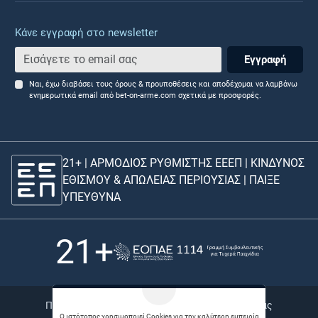
Κάνε εγγραφή στο newsletter
Εγγραφή
Ναι, έχω διαβάσει τους όρους & προυποθέσεις και αποδέχομαι να λαμβάνω
ενημερωτικά email από bet-on-arme.com σχετικά με προσφορές.
21+ | ΑΡΜΟΔΙΟΣ ΡΥΘΜΙΣΤΗΣ ΕΕΕΠ | ΚΙΝΔΥΝΟΣ
ΕΘΙΣΜΟΥ & ΑΠΩΛΕΙΑΣ ΠΕΡΙΟΥΣΙΑΣ |
ΠΑΙΞΕ
ΥΠΕΥΘΥΝΑ
21+
Πολιτική απορρήτου |
Bet Links |
Θέσεις εργασίας
Ο ιστότοπος χρησιμοποιεί Cookies για την καλύτερη εμπειρία