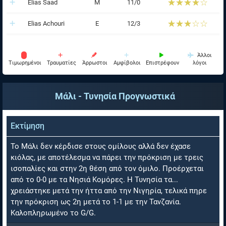
☆☆☆☆☆
★★★★★
Elias Saad
Μ
11/0
☆☆☆☆☆
★★★★★
Elias Achouri
Ε
12/3
Άλλοι
Tιμωρημένοι
Τραυματίες
Άρρωστοι
Αμφίβολοι
Επιστρέφουν
λόγοι
Μάλι - Τυνησία
Προγνωστικά
Εκτίμηση
To Μάλι δεν κέρδισε στους ομίλους αλλά δεν έχασε
κιόλας, με αποτέλεσμα να πάρει την πρόκριση με τρεις
ισοπαλίες και στην 2η θέση από τον όμιλο. Προέρχεται
από το 0-0 με τα Νησιά Κομόρες. Η Τυνησία τα...
χρειάστηκε μετά την ήττα από την Νιγηρία, τελικά πηρε
την πρόκριση ως 2η μετά το 1-1 με την Τανζανία.
Καλοπληρωμένο το G/G.