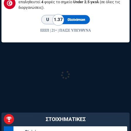
επαληθευτεί
4
φορές το σημείο
Under 2.5 γκολ
(σε όλες τις
διοργανώσεις).
U
1.37
ΕΕΕΠ | 21+ | ΠΑΙΞΕ ΥΠΕΥΘΥΝΑ
ΣΤΟΙΧΗΜΑΤΙΚΕΣ