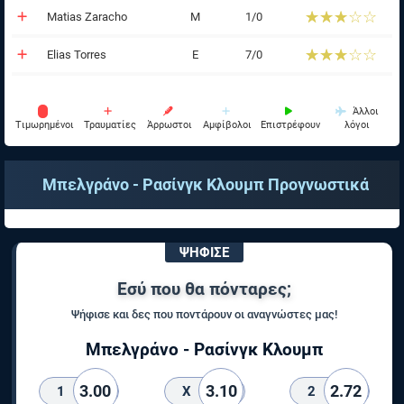
☆☆☆☆☆
★★★★★
Matias Zaracho
Μ
1/0
☆☆☆☆☆
★★★★★
Elias Torres
Ε
7/0
Άλλοι
Tιμωρημένοι
Τραυματίες
Άρρωστοι
Αμφίβολοι
Επιστρέφουν
λόγοι
Μπελγράνο - Ρασίνγκ Κλουμπ
Προγνωστικά
ΨΗΦΙΣΕ
Εσύ που θα πόνταρες;
Ψήφισε και δες που ποντάρουν οι αναγνώστες μας!
Μπελγράνο - Ρασίνγκ Κλουμπ
3.00
3.10
2.72
1
X
2