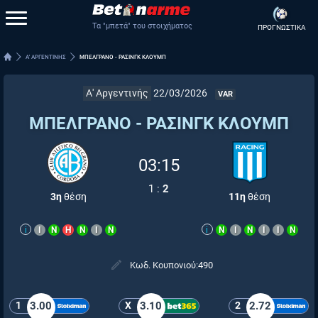
Τα "μπετά" του στοιχήματος
ΠΡΟΓΝΩΣΤΙΚΑ
Α' ΑΡΓΕΝΤΙΝΗΣ
ΜΠΕΛΓΡΑΝΟ - ΡΑΣΙΝΓΚ ΚΛΟΥΜΠ
Α' Αργεντινής
22/03/2026
VAR
ΜΠΕΛΓΡΑΝΟ - ΡΑΣΙΝΓΚ ΚΛΟΥΜΠ
03:15
1
:
2
3η
θέση
11η
θέση
i
Ι
Ν
Η
Ν
Ι
Ν
i
Ν
Ι
Ν
Ι
Ι
Ν
Κωδ. Κουπονιού:
490
1
3.00
X
3.10
2
2.72