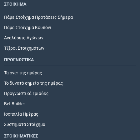
ΣΤΟΙΧΗΜΑ
Πάμε Στοίχημα Προτάσεις Σήμερα
Πάμε Στοίχημα Κουπόνι
Αναλύσεις Αγώνων
Τζίροι Στοιχημάτων
ΠΡΟΓΝΩΣΤΙΚΑ
Τα over της ημέρας
Το δυνατό σημείο της ημέρας
Προγνωστικά Τριάδες
Bet Builder
Ισοπαλία Ημέρας
Συστήματα Στοίχημα
ΣΤΟΙΧΗΜΑΤΙΚΕΣ