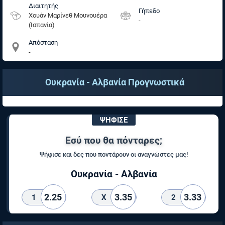
Διαιτητής
Γήπεδο
Χουάν Μαρίνεθ Μουνουέρα
-
(Ισπανία)
Απόσταση
-
Ουκρανία - Αλβανία
Προγνωστικά
ΨΗΦΙΣΕ
Εσύ που θα πόνταρες;
Ψήφισε και δες που ποντάρουν οι αναγνώστες μας!
Ουκρανία - Αλβανία
2.25
3.35
3.33
1
X
2