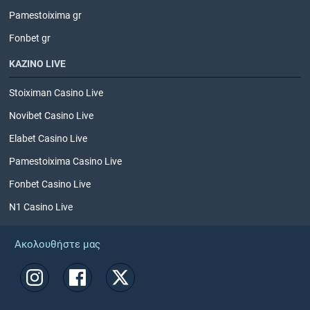
Pamestoixima gr
Fonbet gr
ΚΑΖΙΝΟ LIVE
Stoiximan Casino Live
Novibet Casino Live
Elabet Casino Live
Pamestoixima Casino Live
Fonbet Casino Live
N1 Casino Live
Ακολουθήστε μας