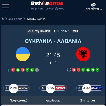
Τα "μπετά" του στοιχήματος
ΠΡΟΓΝΩΣΤΙΚΑ
ΔΙΕΘΝΗ ΦΙΛΙΚΑ
ΟΥΚΡΑΝΙΑ - ΑΛΒΑΝΙΑ
Διεθνή Φιλικά
31/03/2026
VAR
ΟΥΚΡΑΝΙΑ - ΑΛΒΑΝΙΑ
21:45
1
:
0
i
Η
Ν
Η
Ν
Ν
Ι
i
Η
Η
Ν
Ν
Ν
Ν
1
2.25
X
3.35
2
3.33
Προγνωστικό
Αποδόσεις
Στατιστικά