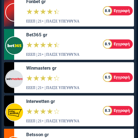
Fonbet gr
☆☆☆☆☆
★★★★★
8.8
Εγγραφή
ΕΕΕΠ | 21+ | ΠΑΙΞΕ ΥΠΕΥΘΥΝΑ
Bet365 gr
☆☆☆☆☆
★★★★★
8.9
Εγγραφή
ΕΕΕΠ | 21+ | ΠΑΙΞΕ ΥΠΕΥΘΥΝΑ
Winmasters gr
☆☆☆☆☆
★★★★★
8.5
Εγγραφή
ΕΕΕΠ | 21+ | ΠΑΙΞΕ ΥΠΕΥΘΥΝΑ
Interwetten gr
☆☆☆☆☆
★★★★★
8.3
Εγγραφή
ΕΕΕΠ | 21+ | ΠΑΙΞΕ ΥΠΕΥΘΥΝΑ
Betsson gr