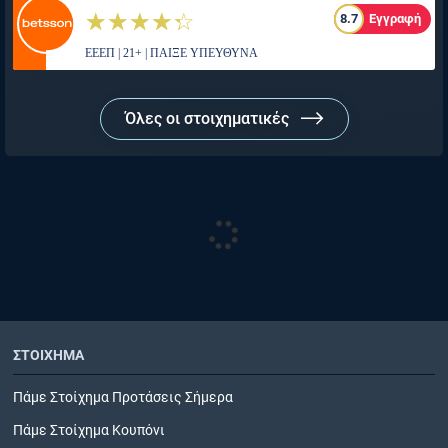
☆☆☆☆☆
★★★★★
8.7
Εγγραφή
ΕΕΕΠ | 21+ | ΠΑΙΞΕ ΥΠΕΥΘΥΝΑ
Όλες οι στοιχηματικές
ΣΤΟΙΧΗΜΑ
Πάμε Στοίχημα Προτάσεις Σήμερα
Πάμε Στοίχημα Κουπόνι