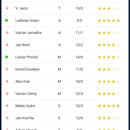
☆☆☆☆☆
★★★★★
V. Jaroš
Τ
19/0
☆☆☆☆☆
★★★★★
Ladislav Krejci
Α
5/0
☆☆☆☆☆
★★★★★
Vaclav Jemelka
Α
11/1
☆☆☆☆☆
★★★★★
Jan Boril
Α
13/2
☆☆☆☆☆
★★★★★
Lukas Provod
Μ
14/6
☆☆☆☆☆
★★★★★
David Doudera
Μ
11/0
☆☆☆☆☆
★★★★★
Alex Kral
Μ
18/0
☆☆☆☆☆
★★★★★
Vaclav Cerny
Μ
23/4
☆☆☆☆☆
★★★★★
Matej Vydra
Ε
10/3
☆☆☆☆☆
★★★★★
Jan Kuchta
Ε
12/6