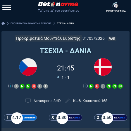
Τα "μπετά" του στοιχήματος
ΠΡΟΓΝΩΣΤΙΚΑ
ΠΡΟΚΡΙΜΑΤΙΚΑ ΜΟΥΝΤΙΑΛ ΕΥΡΩΠΗΣ
ΤΣΕΧΙΑ - ΔΑΝΙΑ
Προκριματικά Μουντιάλ Ευρώπης
31/03/2026
VAR
ΤΣΕΧΙΑ - ΔΑΝΙΑ
21:45
P
1
:
1
i
Ι
Ν
Ν
Η
Ι
Ι
i
Ν
Η
Ι
Ν
Ν
Ν
Novasports 3HD
Κωδ. Κουπονιού:
168
1
4.17
X
3.80
2
3.50