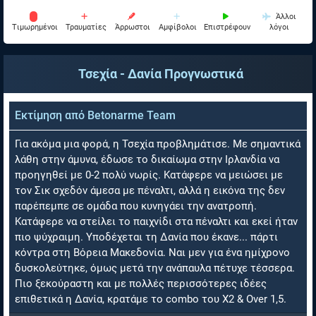
Άλλοι
Tιμωρημένοι
Τραυματίες
Άρρωστοι
Αμφίβολοι
Επιστρέφουν
λόγοι
Τσεχία - Δανία
Προγνωστικά
Εκτίμηση από
Betonarme Team
Για ακόμα μια φορά, η Τσεχία προβλημάτισε. Με σημαντικά
λάθη στην άμυνα, έδωσε το δικαίωμα στην Ιρλανδία να
προηγηθεί με 0-2 πολύ νωρίς. Κατάφερε να μειώσει με
τον Σικ σχεδόν άμεσα με πέναλτι, αλλά η εικόνα της δεν
παρέπεμπε σε ομάδα που κυνηγάει την ανατροπή.
Κατάφερε να στείλει το παιχνίδι στα πέναλτι και εκεί ήταν
πιο ψύχραιμη. Υποδέχεται τη Δανία που έκανε... πάρτι
κόντρα στη Βόρεια Μακεδονία. Ναι μεν για ένα ημίχρονο
δυσκολεύτηκε, όμως μετά την ανάπαυλα πέτυχε τέσσερα.
Πιο ξεκούραστη και με πολλές περισσότερες ιδέες
επιθετικά η Δανία, κρατάμε το combo του Χ2 & Over 1,5.