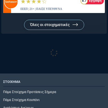
☆☆☆☆☆
★★★★★
8.7
Εγγραφή
ΕΕΕΠ | 21+ | ΠΑΙΞΕ ΥΠΕΥΘΥΝΑ
Όλες οι στοιχηματικές
ΣΤΟΙΧΗΜΑ
Πάμε Στοίχημα Προτάσεις Σήμερα
Πάμε Στοίχημα Κουπόνι
Αναλύσεις Αγώνων