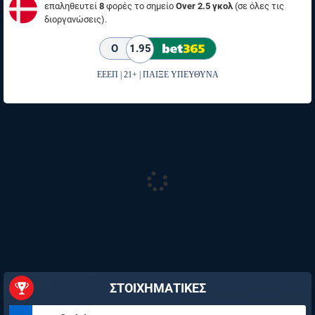
επαληθευτεί
8
φορές το σημείο
Over 2.5 γκολ
(σε όλες τις
διοργανώσεις).
O
1.95
ΕΕΕΠ | 21+ | ΠΑΙΞΕ ΥΠΕΥΘΥΝΑ
ΣΤΟΙΧΗΜΑΤΙΚΕΣ