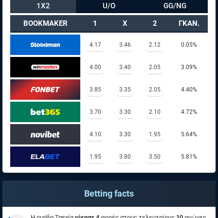
1X2
U/O
GG/NG
BOOKMAKER
1
X
2
ΓΚΑΝ.
4.17
3.46
2.12
0.05%
4.00
3.40
2.05
3.09%
3.85
3.35
2.05
4.40%
3.70
3.30
2.10
4.72%
4.10
3.30
1.95
5.64%
1.95
3.80
3.50
5.81%
Betting facts
Η ομάδα Τσεχία
νίκησε 4
φορές στους τελευταίους
10
αγώνες