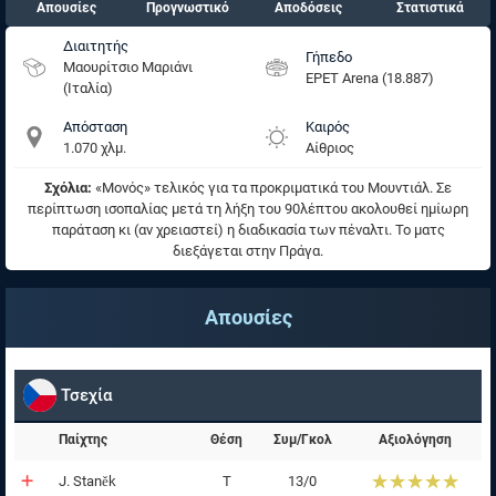
Απουσίες
Προγνωστικό
Αποδόσεις
Στατιστικά
Διαιτητής
Γήπεδο
Μαουρίτσιο Μαριάνι
EPET Arena (18.887)
(Ιταλία)
Απόσταση
Καιρός
1.070 χλμ.
Αίθριος
Σχόλια:
«Μονός» τελικός για τα προκριματικά του Μουντιάλ. Σε
περίπτωση ισοπαλίας μετά τη λήξη του 90λέπτου ακολουθεί ημίωρη
παράταση κι (αν χρειαστεί) η διαδικασία των πέναλτι. Το ματς
διεξάγεται στην Πράγα.
Απουσίες
Τσεχία
Παίχτης
Θέση
Συμ/Γκολ
Αξιολόγηση
☆☆☆☆☆
★★★★★
J. Staněk
Τ
13/0