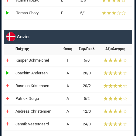
☆☆☆☆☆
★★★★★
Adam Hlozek
Ε
3/0
☆☆☆☆☆
★★★★★
Tomas Chory
Ε
5/1
Δανία
Παίχτης
Θέση
Συμ/Γκολ
Αξιολόγηση
☆☆☆☆☆
★★★★★
Kasper Schmeichel
Τ
6/0
☆☆☆☆☆
★★★★★
Joachim Andersen
Α
28/0
☆☆☆☆☆
★★★★★
Rasmus Kristensen
Α
20/2
☆☆☆☆☆
★★★★★
Patrick Dorgu
Α
5/2
☆☆☆☆☆
★★★★★
Andreas Christensen
Α
12/0
☆☆☆☆☆
★★★★★
Jannik Vestergaard
Α
24/3