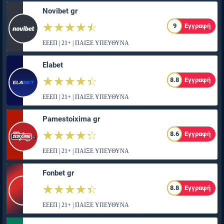
Novibet gr
☆☆☆☆☆
★★★★★
9
Εγγραφή
ΕΕΕΠ | 21+ | ΠΑΙΞΕ ΥΠΕΥΘΥΝΑ
Elabet
☆☆☆☆☆
★★★★★
8.8
Εγγραφή
ΕΕΕΠ | 21+ | ΠΑΙΞΕ ΥΠΕΥΘΥΝΑ
Pamestoixima gr
☆☆☆☆☆
★★★★★
8.6
Εγγραφή
ΕΕΕΠ | 21+ | ΠΑΙΞΕ ΥΠΕΥΘΥΝΑ
Fonbet gr
☆☆☆☆☆
★★★★★
8.8
Εγγραφή
ΕΕΕΠ | 21+ | ΠΑΙΞΕ ΥΠΕΥΘΥΝΑ