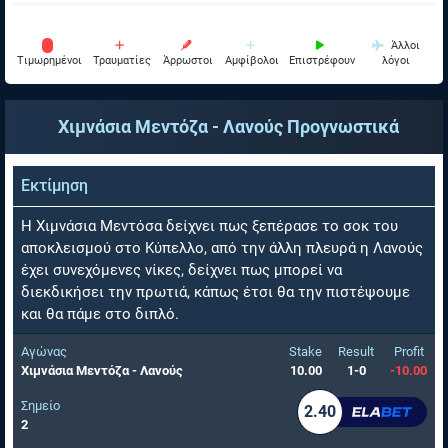
Άλλοι
Tιμωρημένοι
Τραυματίες
Άρρωστοι
Αμφίβολοι
Επιστρέφουν
λόγοι
Χιμνάσια Μεντόζα - Λανούς
Προγνωστικά
Εκτίμηση
Η Χιμνάσια Μεντόσα δείχνει πως ξεπέρασε το σοκ του
αποκλεισμού στο Κύπελλο, από την άλλη πλευρά η Λανούς
έχει συνεχόμενες νίκες, δείχνει πως μπορεί να
διεκδικήσει την πρωτιά, κάπως έτσι θα την πιστέψουμε
και θα πάμε στο διπλό.
Αγώνας
Stake
Result
Profit
Χιμνάσια Μεντόζα - Λανούς
10.00
1-0
-10.00
Σημείο
2.40
2