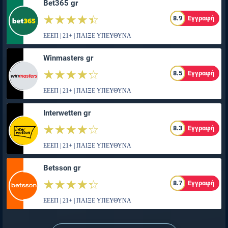
Bet365 gr
☆☆☆☆☆
★★★★★
8.9
Εγγραφή
ΕΕΕΠ | 21+ | ΠΑΙΞΕ ΥΠΕΥΘΥΝΑ
Winmasters gr
☆☆☆☆☆
★★★★★
8.5
Εγγραφή
ΕΕΕΠ | 21+ | ΠΑΙΞΕ ΥΠΕΥΘΥΝΑ
Interwetten gr
☆☆☆☆☆
★★★★★
8.3
Εγγραφή
ΕΕΕΠ | 21+ | ΠΑΙΞΕ ΥΠΕΥΘΥΝΑ
Betsson gr
☆☆☆☆☆
★★★★★
8.7
Εγγραφή
ΕΕΕΠ | 21+ | ΠΑΙΞΕ ΥΠΕΥΘΥΝΑ