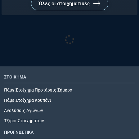
Όλες οι στοιχηματικές
ΣΤΟΙΧΗΜΑ
Πάμε Στοίχημα Προτάσεις Σήμερα
Πάμε Στοίχημα Κουπόνι
Αναλύσεις Αγώνων
Τζίροι Στοιχημάτων
ΠΡΟΓΝΩΣΤΙΚΑ