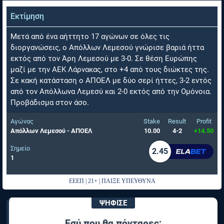
Εκτίμηση
Μετά από ένα αήττητο 17 αγώνων σε όλες τις
διοργανώσεις, ο Απόλλων Λεμεσού γνώρισε βαριά ήττα
εκτός από τον Άρη Λεμεσού με 3-0. Σε θέση Ευρώπης
μαζί με την ΑΕΚ Λάρνακας, στο +4 από τους διώκτες της.
Σε κακή κατάσταση ο ΑΠΟΕΛ με δύο σερί ήττες, 3-2 εντός
από τον Απόλλωνα Λεμεσύ και 2-0 εκτός από την Ομόνοια.
Προβάδισμα στον άσο.
Αγώνας
Stake
Result
Profit
Απόλλων Λεμεσού - ΑΠΟΕΛ
10.00
4-2
+14.50
Σημείο
2.45
1
ΕΕΕΠ | 21+ | ΠΑΙΞΕ ΥΠΕΥΘΥΝΑ
ΨΗΦΙΣΕ
Εσύ που θα πόνταρες;