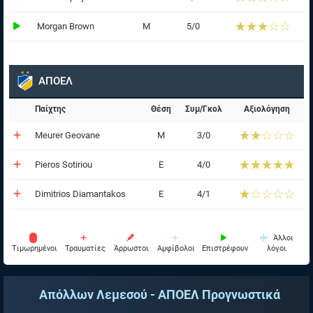
☆☆☆☆☆
★★★★★
Morgan Brown
Μ
5/0
ΑΠΟΕΛ
Παίχτης
Θέση
Συμ/Γκολ
Αξιολόγηση
☆☆☆☆☆
★★★★★
Meurer Geovane
Μ
3/0
☆☆☆☆☆
★★★★★
Pieros Sotiriou
Ε
4/0
☆☆☆☆☆
★★★★★
Dimitrios Diamantakos
Ε
4/1
Άλλοι
Tιμωρημένοι
Τραυματίες
Άρρωστοι
Αμφίβολοι
Επιστρέφουν
λόγοι
Απόλλων Λεμεσού - ΑΠΟΕΛ
Προγνωστικά