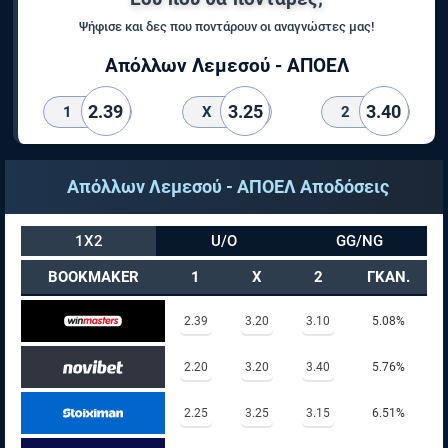
Ψήφισε και δες που ποντάρουν οι αναγνώστες μας!
Απόλλων Λεμεσού - ΑΠΟΕΛ
2.39
3.25
3.40
1
X
2
Απόλλων Λεμεσού - ΑΠΟΕΛ Αποδόσεις
1X2
U/O
GG/NG
BOOKMAKER
1
X
2
ΓΚΑΝ.
2.39
3.20
3.10
5.08%
2.20
3.20
3.40
5.76%
2.25
3.25
3.15
6.51%