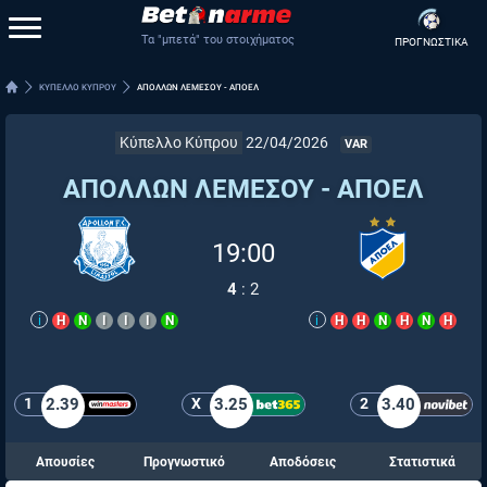
Τα "μπετά" του στοιχήματος
ΠΡΟΓΝΩΣΤΙΚΑ
ΚΥΠΕΛΛΟ ΚΥΠΡΟΥ
ΑΠΟΛΛΩΝ ΛΕΜΕΣΟΥ - ΑΠΟΕΛ
Κύπελλο Κύπρου
22/04/2026
VAR
ΑΠΟΛΛΩΝ ΛΕΜΕΣΟΥ - ΑΠΟΕΛ
19:00
4
:
2
i
Η
Ν
Ι
Ι
Ι
Ν
i
Η
Η
Ν
Η
Ν
Η
1
2.39
X
3.25
2
3.40
Απουσίες
Προγνωστικό
Αποδόσεις
Στατιστικά