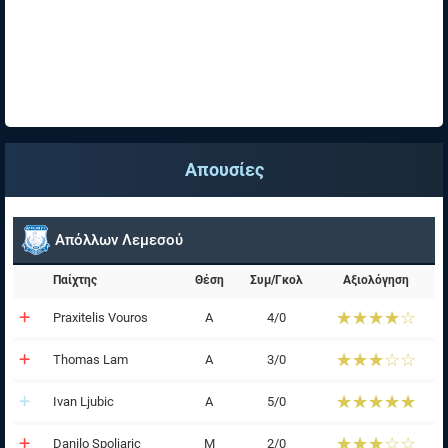
Απουσίες
Απόλλων Λεμεσού
Παίχτης
Θέση
Συμ/Γκολ
Αξιολόγηση
☆☆☆☆☆
★★★★★
Praxitelis Vouros
Α
4/0
☆☆☆☆☆
★★★★★
Thomas Lam
Α
3/0
☆☆☆☆☆
★★★★★
Ivan Ljubic
Α
5/0
☆☆☆☆☆
★★★★★
Danilo Spoljaric
Μ
2/0