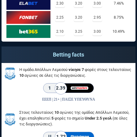
2.30
3.20
3.00
7.46%
2.25
3.20
2.95
8.75%
2.10
3.25
3.00
10.49%
Betting facts
Η ομάδα Απόλλων Λεμεσού
νίκησε 7
φορές στους τελευταίους
10
αγώνες σε όλες τις διοργανώσεις.
1
2.39
ΕΕΕΠ | 21+ | ΠΑΙΞΕ ΥΠΕΥΘΥΝΑ
Στους τελευταίους
10
αγώνες της ομάδας Απόλλων Λεμεσού,
έχει επαληθευτεί
5
φορές το σημείο
Under 2.5 γκολ
(σε όλες
τις διοργανώσεις).
U
1.72