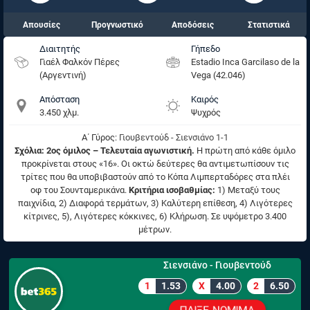
Απουσίες
Προγνωστικό
Αποδόσεις
Στατιστικά
Διαιτητής
Γήπεδο
Γιαέλ Φαλκόν Πέρες
Estadio Inca Garcilaso de la
(Αργεντινή)
Vega (42.046)
Απόσταση
Καιρός
3.450 χλμ.
Ψυχρός
Α΄ Γύρος:
Γιουβεντούδ - Σιενσιάνο 1-1
Σχόλια:
2ος όμιλος – Τελευταία αγωνιστική.
H πρώτη από κάθε όμιλο
προκρίνεται στους «16». Οι οκτώ δεύτερες θα αντιμετωπίσουν τις
τρίτες που θα υποβιβαστούν από το Κόπα Λιμπερταδόρες στα πλέι
οφ του Σουνταμερικάνα.
Κριτήρια ισοβαθμίας:
1) Μεταξύ τους
παιχνίδια, 2) Διαφορά τερμάτων, 3) Καλύτερη επίθεση, 4) Λιγότερες
κίτρινες, 5), Λιγότερες κόκκινες, 6) Κλήρωση. Σε υψόμετρο 3.400
μέτρων.
Σιενσιάνο - Γιουβεντούδ
1
1.53
X
4.00
2
6.50