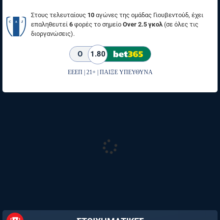
Στους τελευταίους
10
αγώνες της ομάδας Γιουβεντούδ, έχει
επαληθευτεί
6
φορές το σημείο
Over 2.5 γκολ
(σε όλες τις
διοργανώσεις).
O
1.80
ΕΕΕΠ | 21+ | ΠΑΙΞΕ ΥΠΕΥΘΥΝΑ