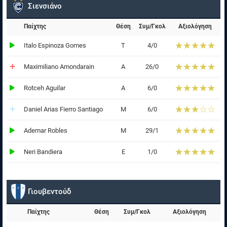
Σιενσιάνο
Παίχτης
Θέση
Συμ/Γκολ
Αξιολόγηση
☆☆☆☆☆
★★★★★
Italo Espinoza Gomes
Τ
4/0
☆☆☆☆☆
★★★★★
Maximiliano Amondarain
Α
26/0
☆☆☆☆☆
★★★★★
Rotceh Aguilar
Α
6/0
☆☆☆☆☆
★★★★★
Daniel Arias Fierro Santiago
Μ
6/0
☆☆☆☆☆
★★★★★
Ademar Robles
Μ
29/1
☆☆☆☆☆
★★★★★
Neri Bandiera
Ε
1/0
Γιουβεντούδ
Παίχτης
Θέση
Συμ/Γκολ
Αξιολόγηση