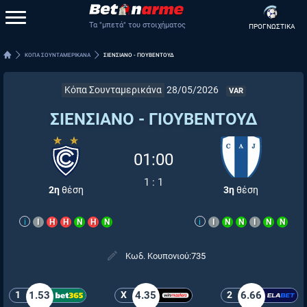
Τα "μπετά" του στοιχήματος
ΠΡΟΓΝΩΣΤΙΚΑ
ΚΟΠΑ ΣΟΥΝΤΑΜΕΡΙΚΑΝΑ
ΣΙΕΝΣΙΑΝΟ - ΓΙΟΥΒΕΝΤΟΥΔ
Κόπα Σουνταμερικάνα
28/05/2026
VAR
ΣΙΕΝΣΙΑΝΟ - ΓΙΟΥΒΕΝΤΟΥΔ
01:00
1
:
1
2η
θέση
3η
θέση
i
Ι
Η
Η
Ν
Η
Ν
i
Ι
Ν
Ν
Ι
Ν
Ν
Κωδ. Κουπονιού:
735
1
1.53
X
4.35
2
6.66