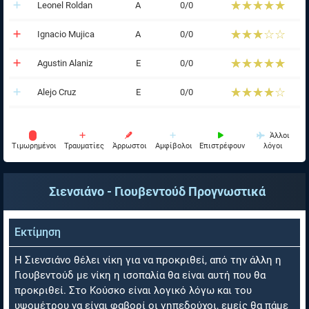
☆☆☆☆☆
★★★★★
Leonel Roldan
Α
0/0
☆☆☆☆☆
★★★★★
Ignacio Mujica
Α
0/0
☆☆☆☆☆
★★★★★
Agustin Alaniz
Ε
0/0
☆☆☆☆☆
★★★★★
Alejo Cruz
Ε
0/0
Άλλοι
Tιμωρημένοι
Τραυματίες
Άρρωστοι
Αμφίβολοι
Επιστρέφουν
λόγοι
Σιενσιάνο - Γιουβεντούδ
Προγνωστικά
Εκτίμηση
Η Σιενσιάνο θέλει νίκη για να προκριθεί, από την άλλη η
Γιουβεντούδ με νίκη η ισοπαλία θα είναι αυτή που θα
προκριθεί. Στο Κούσκο είναι λογικό λόγω και του
υψομέτρου να είναι φαβορί οι γηπεδούχοι, εμείς θα πάμε