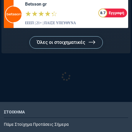
Betsson gr
☆☆☆☆☆
★★★★★
8.7
Εγγραφή
ΕΕΕΠ | 21+ | ΠΑΙΞΕ ΥΠΕΥΘΥΝΑ
Όλες οι στοιχηματικές
ΣΤΟΙΧΗΜΑ
Πάμε Στοίχημα Προτάσεις Σήμερα