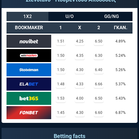
1X2
U/O
GG/NG
BOOKMAKER
1
X
2
ΓΚΑΝ.
1.51
4.25
6.50
4.89%
1.50
4.35
6.30
5.24%
1.50
4.30
6.40
5.26%
1.48
4.33
6.66
5.37%
1.53
4.00
6.50
5.43%
1.45
4.30
6.60
6.87%
Betting facts