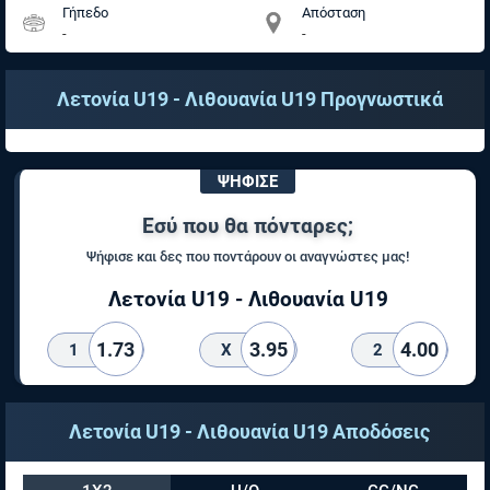
Γήπεδο
Απόσταση
-
-
Λετονία U19 - Λιθουανία U19
Προγνωστικά
ΨΗΦΙΣΕ
Εσύ που θα πόνταρες;
Ψήφισε και δες που ποντάρουν οι αναγνώστες μας!
Λετονία U19 - Λιθουανία U19
1.73
3.95
4.00
1
X
2
Λετονία U19 - Λιθουανία U19 Αποδόσεις