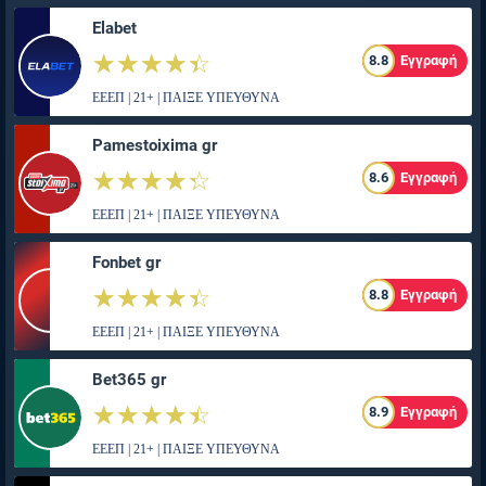
Elabet
☆☆☆☆☆
★★★★★
8.8
Εγγραφή
ΕΕΕΠ | 21+ | ΠΑΙΞΕ ΥΠΕΥΘΥΝΑ
Pamestoixima gr
☆☆☆☆☆
★★★★★
8.6
Εγγραφή
ΕΕΕΠ | 21+ | ΠΑΙΞΕ ΥΠΕΥΘΥΝΑ
Fonbet gr
☆☆☆☆☆
★★★★★
8.8
Εγγραφή
ΕΕΕΠ | 21+ | ΠΑΙΞΕ ΥΠΕΥΘΥΝΑ
Bet365 gr
☆☆☆☆☆
★★★★★
8.9
Εγγραφή
ΕΕΕΠ | 21+ | ΠΑΙΞΕ ΥΠΕΥΘΥΝΑ