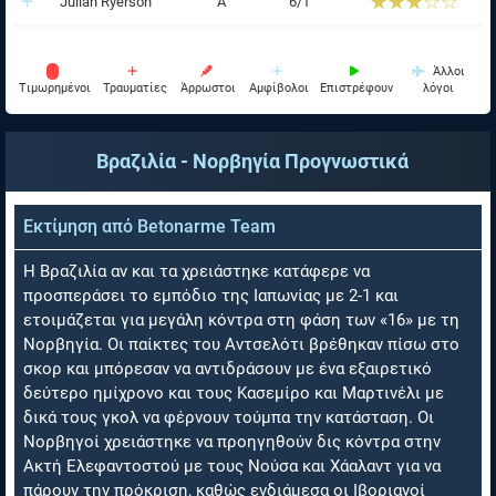
☆☆☆☆☆
★★★★★
Julian Ryerson
Α
6/1
Άλλοι
Tιμωρημένοι
Τραυματίες
Άρρωστοι
Αμφίβολοι
Επιστρέφουν
λόγοι
Βραζιλία - Νορβηγία
Προγνωστικά
Εκτίμηση από
Betonarme Team
Η Βραζιλία αν και τα χρειάστηκε κατάφερε να
προσπεράσει το εμπόδιο της Ιαπωνίας με 2-1 και
ετοιμάζεται για μεγάλη κόντρα στη φάση των «16» με τη
Νορβηγία. Οι παίκτες του Αντσελότι βρέθηκαν πίσω στο
σκορ και μπόρεσαν να αντιδράσουν με ένα εξαιρετικό
δεύτερο ημίχρονο και τους Κασεμίρο και Μαρτινέλι με
δικά τους γκολ να φέρνουν τούμπα την κατάσταση. Οι
Νορβηγοί χρειάστηκε να προηγηθούν δις κόντρα στην
Ακτή Ελεφαντοστού με τους Νούσα και Χάαλαντ για να
πάρουν την πρόκριση, καθώς ενδιάμεσα οι Ιβοριανοί