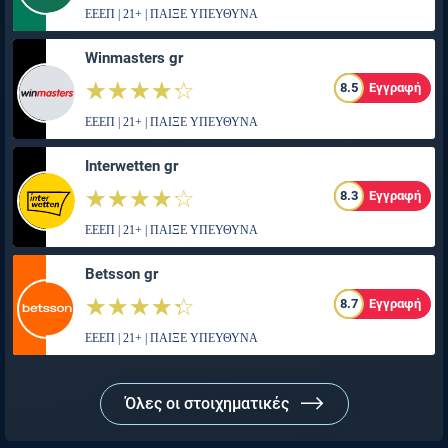
ΕΕΕΠ | 21+ | ΠΑΙΞΕ ΥΠΕΥΘΥΝΑ
Winmasters gr
☆☆☆☆☆
★★★★★
8.5
Εγγραφή
ΕΕΕΠ | 21+ | ΠΑΙΞΕ ΥΠΕΥΘΥΝΑ
Interwetten gr
☆☆☆☆☆
★★★★★
8.3
Εγγραφή
ΕΕΕΠ | 21+ | ΠΑΙΞΕ ΥΠΕΥΘΥΝΑ
Betsson gr
☆☆☆☆☆
★★★★★
8.7
Εγγραφή
ΕΕΕΠ | 21+ | ΠΑΙΞΕ ΥΠΕΥΘΥΝΑ
Όλες οι στοιχηματικές