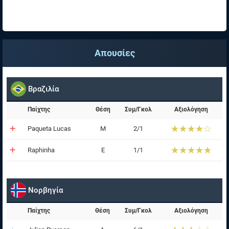
Απουσίες
Βραζιλία
Παίχτης
Θέση
Συμ/Γκολ
Αξιολόγηση
☆☆☆☆☆
★★★★★
Paqueta Lucas
Μ
2/1
☆☆☆☆☆
★★★★★
Raphinha
Ε
1/1
Νορβηγία
Παίχτης
Θέση
Συμ/Γκολ
Αξιολόγηση