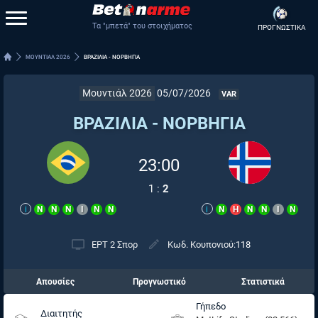
Τα "μπετά" του στοιχήματος
ΠΡΟΓΝΩΣΤΙΚΑ
ΜΟΥΝΤΙΑΛ 2026
ΒΡΑΖΙΛΙΑ - ΝΟΡΒΗΓΙΑ
Μουντιάλ 2026
05/07/2026
VAR
ΒΡΑΖΙΛΙΑ - ΝΟΡΒΗΓΙΑ
23:00
1
:
2
i
Ν
Ν
Ν
Ι
Ν
Ν
i
Ν
Η
Ν
Ν
Ι
Ν
ΕΡΤ 2 Σπορ
Κωδ. Κουπονιού:
118
Απουσίες
Προγνωστικό
Στατιστικά
Γήπεδο
Διαιτητής