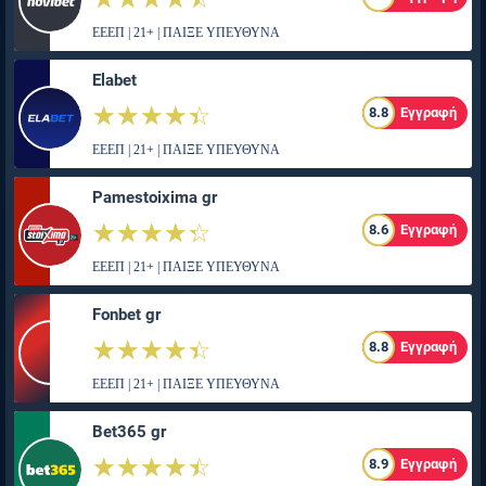
ΕΕΕΠ | 21+ | ΠΑΙΞΕ ΥΠΕΥΘΥΝΑ
Elabet
☆☆☆☆☆
★★★★★
8.8
Εγγραφή
ΕΕΕΠ | 21+ | ΠΑΙΞΕ ΥΠΕΥΘΥΝΑ
Pamestoixima gr
☆☆☆☆☆
★★★★★
8.6
Εγγραφή
ΕΕΕΠ | 21+ | ΠΑΙΞΕ ΥΠΕΥΘΥΝΑ
Fonbet gr
☆☆☆☆☆
★★★★★
8.8
Εγγραφή
ΕΕΕΠ | 21+ | ΠΑΙΞΕ ΥΠΕΥΘΥΝΑ
Bet365 gr
☆☆☆☆☆
★★★★★
8.9
Εγγραφή