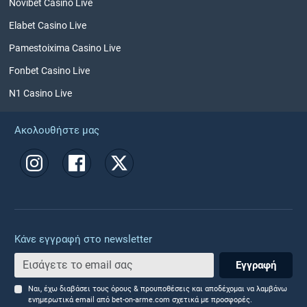
Novibet Casino Live
Elabet Casino Live
Pamestoixima Casino Live
Fonbet Casino Live
N1 Casino Live
Ακολουθήστε μας
Κάνε εγγραφή στο newsletter
Εγγραφή
Ναι, έχω διαβάσει τους όρους & προυποθέσεις και αποδέχομαι να λαμβάνω
ενημερωτικά email από bet-on-arme.com σχετικά με προσφορές.