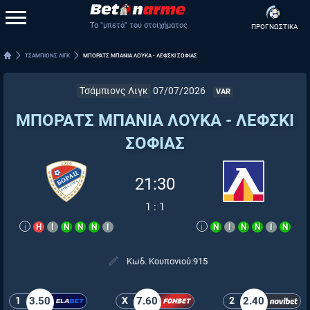
Τα "μπετά" του στοιχήματος
ΠΡΟΓΝΩΣΤΙΚΑ
ΤΣΑΜΠΙΟΝΣ ΛΙΓΚ
ΜΠΟΡΑΤΣ ΜΠΑΝΙΑ ΛΟΥΚΑ - ΛΕΦΣΚΙ ΣΟΦΙΑΣ
Τσάμπιονς Λιγκ
07/07/2026
VAR
ΜΠΟΡΑΤΣ ΜΠΑΝΙΑ ΛΟΥΚΑ - ΛΕΦΣΚΙ
ΣΟΦΙΑΣ
21:30
1
:
1
i
Η
Ι
Ν
Ν
Ν
Ι
i
Ν
Ι
Ν
Ν
Ι
Ν
Κωδ. Κουπονιού:
915
1
3.50
X
7.60
2
2.40