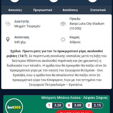
Απουσίες
Προγνωστικό
Αποδόσεις
Στατιστικά
Γήπεδο
Διαιτητής
Banja Luka City Stadium
Μεχμέτ Τουρκμέν
(10.030)
Απόσταση
Καιρός
645 χλμ.
Αίθριος
Σχόλια:
Πρώτο ματς για τον 1ο προκριματικό γύρο, ακολουθεί
ρεβάνς (14/7)
. Σε περίπτωση συνολικής ισοπαλίας μετά τη λήξη του
δεύτερου 90λέπτου ακολουθεί παράταση και (αν χρειαστεί) η
διαδικασία των πέναλτι. Η ομάδα που θα προκριθεί θα παίξει στον 2ο
προκριματικό γύρο με τον νικητή του ζευγαριού Βιτέμπσκ - Ουν.
Κραϊόβα, ενώ η ομάδα που θα αποκλειστεί θα παίξει στον 2ο
προκριματικό γύρο του Κόνφερενς Λιγκ με τον ηττημένο του
ζευγαριού Πετροκλούμπ – Εγκνάτια.
Μπόρατς Μπάνια Λούκα - Λέφσκι Σόφιας
1
3.20
X
3.00
2
2.15