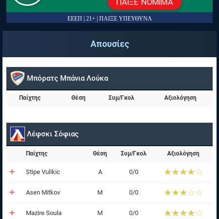
ΠΑΙΞΕ ΝΟΜΙΜΑ
ΕΕΕΠ | 21+ | ΠΑΙΞΕ ΥΠΕΥΘΥΝΑ
Απουσίες
Μπόρατς Μπάνια Λούκα
Παίχτης
Θέση
Συμ/Γκολ
Αξιολόγηση
Λέφσκι Σόφιας
Παίχτης
Θέση
Συμ/Γκολ
Αξιολόγηση
☆☆☆☆☆
★★★★★
Stipe Vulikic
Α
0/0
☆☆☆☆☆
★★★★★
Asen Mitkov
Μ
0/0
☆☆☆☆☆
★★★★★
Mazire Soula
Μ
0/0