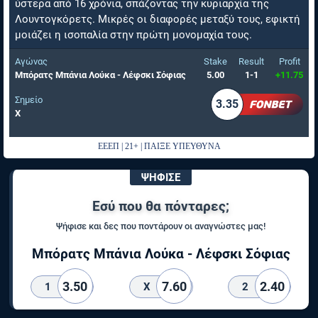
ύστερα από 16 χρόνια, σπάζοντας την κυριαρχία της
Λουντογκόρετς. Μικρές οι διαφορές μεταξύ τους, εφικτή
μοιάζει η ισοπαλία στην πρώτη μονομαχία τους.
Αγώνας
Stake
Result
Profit
Μπόρατς Μπάνια Λούκα - Λέφσκι Σόφιας
5.00
1-1
+11.75
Σημείο
3.35
Χ
ΕΕΕΠ | 21+ | ΠΑΙΞΕ ΥΠΕΥΘΥΝΑ
ΨΗΦΙΣΕ
Εσύ που θα πόνταρες;
Ψήφισε και δες που ποντάρουν οι αναγνώστες μας!
Μπόρατς Μπάνια Λούκα - Λέφσκι Σόφιας
3.50
7.60
2.40
1
X
2