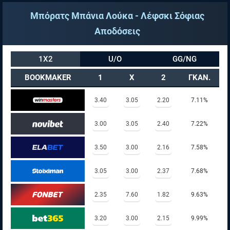
Μπόρατς Μπάνια Λούκα - Λέφσκι Σόφιας
Αποδόσεις
1X2
U/O
GG/NG
BOOKMAKER
1
X
2
ΓΚΑΝ.
3.40
3.05
2.20
7.11%
3.00
3.05
2.40
7.22%
3.50
3.00
2.16
7.58%
3.05
3.00
2.37
7.68%
2.35
7.60
1.82
9.63%
3.20
3.00
2.15
9.99%