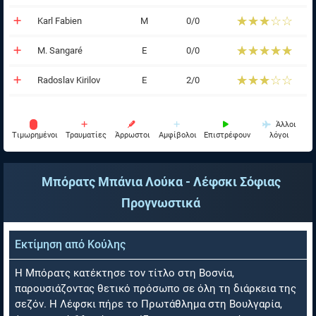
☆☆☆☆☆
★★★★★
Karl Fabien
Μ
0/0
☆☆☆☆☆
★★★★★
M. Sangaré
Ε
0/0
☆☆☆☆☆
★★★★★
Radoslav Kirilov
Ε
2/0
Άλλοι
Tιμωρημένοι
Τραυματίες
Άρρωστοι
Αμφίβολοι
Επιστρέφουν
λόγοι
Μπόρατς Μπάνια Λούκα - Λέφσκι Σόφιας
Προγνωστικά
Εκτίμηση από
Κούλης
Η Μπόρατς κατέκτησε τον τίτλο στη Βοσνία,
παρουσιάζοντας θετικό πρόσωπο σε όλη τη διάρκεια της
σεζόν. Η Λέφσκι πήρε το Πρωτάθλημα στη Βουλγαρία,