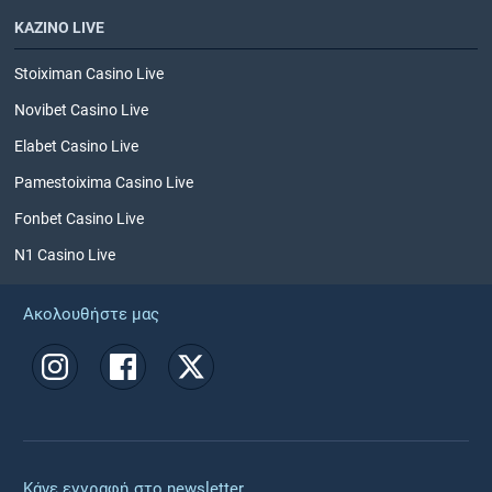
ΚΑΖΙΝΟ LIVE
Stoiximan Casino Live
Novibet Casino Live
Elabet Casino Live
Pamestoixima Casino Live
Fonbet Casino Live
N1 Casino Live
Ακολουθήστε μας
Κάνε εγγραφή στο newsletter