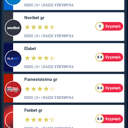
ΕΕΕΠ | 21+ | ΠΑΙΞΕ ΥΠΕΥΘΥΝΑ
Novibet gr
☆☆☆☆☆
★★★★★
9
Εγγραφή
ΕΕΕΠ | 21+ | ΠΑΙΞΕ ΥΠΕΥΘΥΝΑ
Elabet
☆☆☆☆☆
★★★★★
8.8
Εγγραφή
ΕΕΕΠ | 21+ | ΠΑΙΞΕ ΥΠΕΥΘΥΝΑ
Pamestoixima gr
☆☆☆☆☆
★★★★★
8.6
Εγγραφή
ΕΕΕΠ | 21+ | ΠΑΙΞΕ ΥΠΕΥΘΥΝΑ
Fonbet gr
☆☆☆☆☆
★★★★★
8.8
Εγγραφή