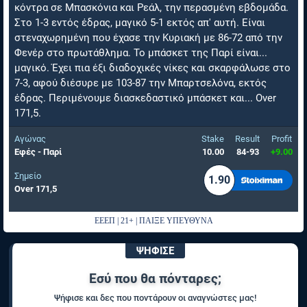
κόντρα σε Μπασκόνια και Ρεάλ, την περασμένη εβδομάδα.
Στο 1-3 εντός έδρας, μαγικό 5-1 εκτός απ' αυτή. Είναι
στεναχωρημένη που έχασε την Κυριακή με 86-72 από την
Φενέρ στο πρωτάθλημα. Το μπάσκετ της Παρί είναι...
μαγικό. Έχει πια έξι διαδοχικές νίκες και σκαρφάλωσε στο
7-3, αφού διέσυρε με 103-87 την Μπαρτσελόνα, εκτός
έδρας. Περιμένουμε διασκεδαστικό μπάσκετ και... Over
171,5.
Αγώνας
Stake
Result
Profit
Εφές - Παρί
10.00
84-93
+9.00
Σημείο
1.90
Over 171,5
ΕΕΕΠ | 21+ | ΠΑΙΞΕ ΥΠΕΥΘΥΝΑ
ΨΗΦΙΣΕ
Εσύ που θα πόνταρες;
Ψήφισε και δες που ποντάρουν οι αναγνώστες μας!