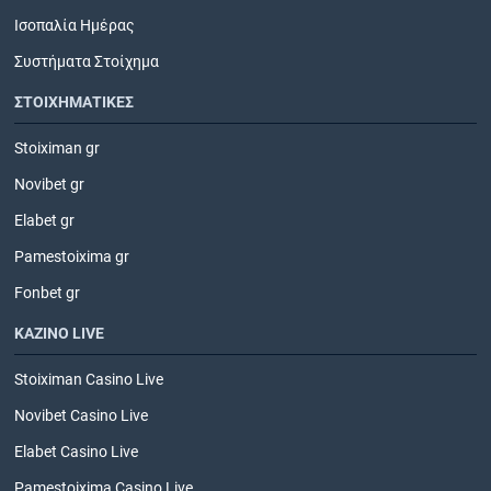
Ισοπαλία Ημέρας
Συστήματα Στοίχημα
ΣΤΟΙΧΗΜΑΤΙΚΕΣ
Stoiximan gr
Novibet gr
Elabet gr
Pamestoixima gr
Fonbet gr
ΚΑΖΙΝΟ LIVE
Stoiximan Casino Live
Novibet Casino Live
Elabet Casino Live
Pamestoixima Casino Live