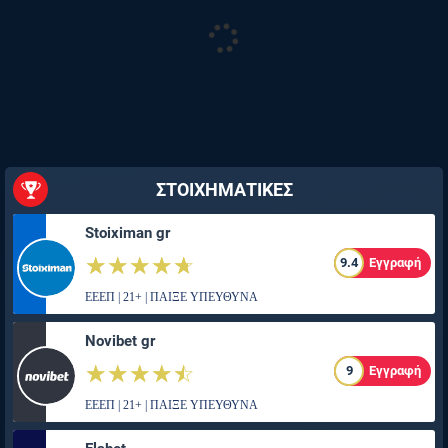
ΣΤΟΙΧΗΜΑΤΙΚΕΣ
Stoiximan gr
☆☆☆☆☆
★★★★★
9.4
Εγγραφή
ΕΕΕΠ | 21+ | ΠΑΙΞΕ ΥΠΕΥΘΥΝΑ
Novibet gr
☆☆☆☆☆
★★★★★
9
Εγγραφή
ΕΕΕΠ | 21+ | ΠΑΙΞΕ ΥΠΕΥΘΥΝΑ