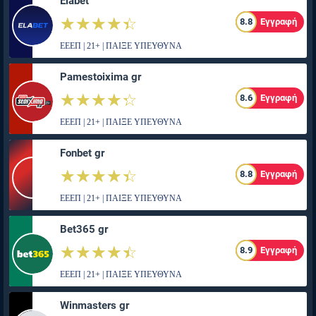
Elabet
☆☆☆☆☆
★★★★★
8.8
Εγγραφή
ΕΕΕΠ | 21+ | ΠΑΙΞΕ ΥΠΕΥΘΥΝΑ
Pamestoixima gr
☆☆☆☆☆
★★★★★
8.6
Εγγραφή
ΕΕΕΠ | 21+ | ΠΑΙΞΕ ΥΠΕΥΘΥΝΑ
Fonbet gr
☆☆☆☆☆
★★★★★
8.8
Εγγραφή
ΕΕΕΠ | 21+ | ΠΑΙΞΕ ΥΠΕΥΘΥΝΑ
Bet365 gr
☆☆☆☆☆
★★★★★
8.9
Εγγραφή
ΕΕΕΠ | 21+ | ΠΑΙΞΕ ΥΠΕΥΘΥΝΑ
Winmasters gr