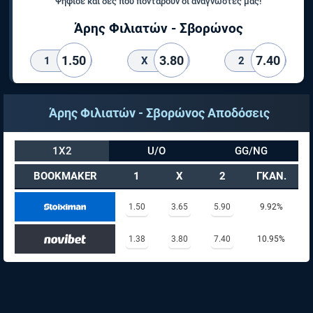
Ψήφισε και δες που ποντάρουν οι αναγνώστες μας!
Άρης Φιλιατών - Σβορώνος
1.50
3.80
7.40
1
X
2
Άρης Φιλιατών - Σβορώνος Αποδόσεις
1X2
U/O
GG/NG
BOOKMAKER
1
X
2
ΓΚΑΝ.
1.50
3.65
5.90
9.92%
1.38
3.80
7.40
10.95%