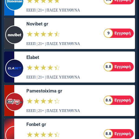
☆☆☆☆☆
★★★★★
ΕΕΕΠ | 21+ | ΠΑΙΞΕ ΥΠΕΥΘΥΝΑ
Novibet gr
☆☆☆☆☆
★★★★★
9
Εγγραφή
ΕΕΕΠ | 21+ | ΠΑΙΞΕ ΥΠΕΥΘΥΝΑ
Elabet
☆☆☆☆☆
★★★★★
8.8
Εγγραφή
ΕΕΕΠ | 21+ | ΠΑΙΞΕ ΥΠΕΥΘΥΝΑ
Pamestoixima gr
☆☆☆☆☆
★★★★★
8.6
Εγγραφή
ΕΕΕΠ | 21+ | ΠΑΙΞΕ ΥΠΕΥΘΥΝΑ
Fonbet gr
☆☆☆☆☆
★★★★★
8.8
Εγγραφή