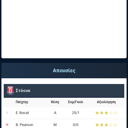
Απουσίες
Στόουκ
Παίχτης
Θέση
Συμ/Γκολ
Αξιολόγηση
☆☆☆☆☆
★★★★★
E. Bocat
Α
25/1
☆☆☆☆☆
★★★★★
B. Pearson
Μ
0/0