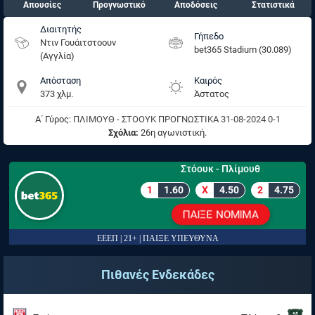
Απουσίες
Προγνωστικό
Αποδόσεις
Στατιστικά
Διαιτητής
Γήπεδο
Ντιν Γουάιτστοουν
bet365 Stadium (30.089)
(Αγγλία)
Απόσταση
Καιρός
373 χλμ.
Άστατος
Α΄ Γύρος:
ΠΛΙΜΟΥΘ - ΣΤΟΟΥΚ ΠΡΟΓΝΩΣΤΙΚΑ 31-08-2024 0-1
Σχόλια:
26η αγωνιστική.
Στόουκ - Πλίμουθ
1
1.60
X
4.50
2
4.75
ΠΑΙΞΕ ΝΟΜΙΜΑ
ΕΕΕΠ | 21+ | ΠΑΙΞΕ ΥΠΕΥΘΥΝΑ
Πιθανές Ενδεκάδες