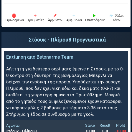
Άλλοι
Tιμωρημένοι
Τραυματίες
Άρρωστοι
Αμφίβολοι
Επιστρέφουν
λόγοι
Στόουκ - Πλίμουθ
Προγνωστικά
Εκτίμηση από
Betonarme Team
Αήττητη για δεύτερο σερί ματς έμεινε η Στόουκ, με το 0-
0 κόντρα στη δεύτερη της βαθμολογίας Μπέρνλι να
δείχνει την ανοδική της πορεία. Υποδέχεται την ουραγό
Πλίμουθ, που δεν έχει νίκη εδώ και δέκα ματς (0-3-7) και
διαθέτει τη χειρότερη άμυνα στο Πρωτάθλημα. Μακριά
από το γήπεδό τους οι φιλοξενούμενοι έχουν καταφέρει
να πάρουν μόλις 2 βαθμούς με τέρματα 3-35 κατά τους.
Στήριγμα η έδρα σε συνδυασμό με τα γκολ.
Αγώνας
Stake
Result
Profit
Στόουκ - Πλίμουθ
10.00
0-0
-10.00