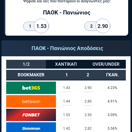
Ψήφισε και δες που ποντάρουν οι αναγνώστες μας!
ΠΑΟΚ - Πανιώνιος
1.53
2.90
1
2
ΠΑΟΚ - Πανιώνιος Αποδόσεις
1/2
ΧΑΝΤΙΚΑΠ
OVER/UNDER
BOOKMAKER
1
2
ΓΚΑΝ.
1.43
2.90
4.23%
1.44
2.80
4.91%
1.53
2.50
5.09%
1.42
2.82
5.56%