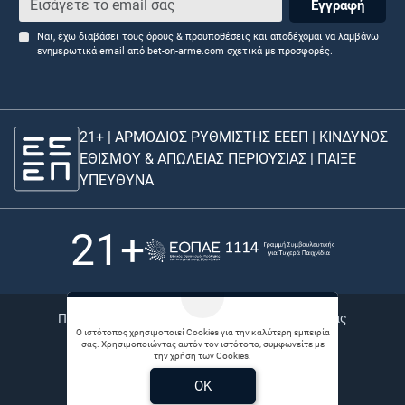
Εγγραφή
Ναι, έχω διαβάσει τους όρους & προυποθέσεις και αποδέχομαι να λαμβάνω
ενημερωτικά email από bet-on-arme.com σχετικά με προσφορές.
21+ | ΑΡΜΟΔΙΟΣ ΡΥΘΜΙΣΤΗΣ ΕΕΕΠ | ΚΙΝΔΥΝΟΣ
ΕΘΙΣΜΟΥ & ΑΠΩΛΕΙΑΣ ΠΕΡΙΟΥΣΙΑΣ |
ΠΑΙΞΕ
ΥΠΕΥΘΥΝΑ
21+
Πολιτική απορρήτου |
Bet Links |
Θέσεις εργασίας
Ο ιστότοπος χρησιμοποιεί Cookies για την καλύτερη εμπειρία
σας. Χρησιμοποιώντας αυτόν τον ιστότοπο, συμφωνείτε με
© 2026 Betonarme
την χρήση των Cookies.
Developed by
Digital Winners
OK