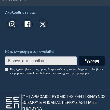
Ακολουθήστε μας
Κάνε εγγραφή στο newsletter
Εγγραφή
Ναι, έχω διαβάσει τους όρους & προυποθέσεις και αποδέχομαι να λαμβάνω
ενημερωτικά email από bet-on-arme.com σχετικά με προσφορές.
21+ | ΑΡΜΟΔΙΟΣ ΡΥΘΜΙΣΤΗΣ ΕΕΕΠ | ΚΙΝΔΥΝΟΣ
ΕΘΙΣΜΟΥ & ΑΠΩΛΕΙΑΣ ΠΕΡΙΟΥΣΙΑΣ |
ΠΑΙΞΕ
ΥΠΕΥΘΥΝΑ