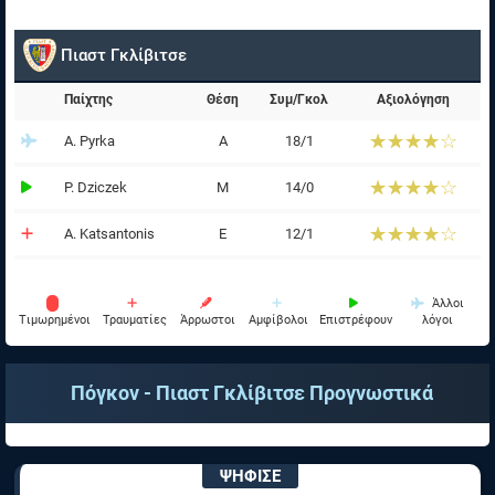
Πιαστ Γκλίβιτσε
Παίχτης
Θέση
Συμ/Γκολ
Αξιολόγηση
☆☆☆☆☆
★★★★★
A. Pyrka
Α
18/1
☆☆☆☆☆
★★★★★
P. Dziczek
Μ
14/0
☆☆☆☆☆
★★★★★
A. Katsantonis
Ε
12/1
Άλλοι
Tιμωρημένοι
Τραυματίες
Άρρωστοι
Αμφίβολοι
Επιστρέφουν
λόγοι
Πόγκον - Πιαστ Γκλίβιτσε
Προγνωστικά
ΨΗΦΙΣΕ