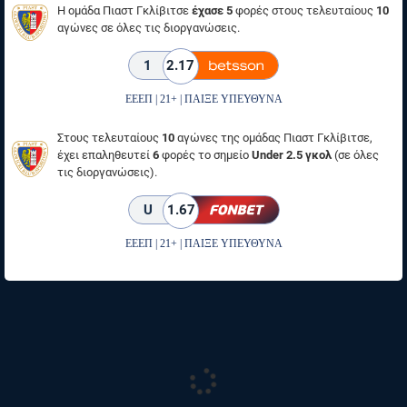
Η ομάδα Πιαστ Γκλίβιτσε
έχασε 5
φορές στους τελευταίους
10
αγώνες σε όλες τις διοργανώσεις.
1
2.17
ΕΕΕΠ | 21+ | ΠΑΙΞΕ ΥΠΕΥΘΥΝΑ
Στους τελευταίους
10
αγώνες της ομάδας Πιαστ Γκλίβιτσε,
έχει επαληθευτεί
6
φορές το σημείο
Under 2.5 γκολ
(σε όλες
τις διοργανώσεις).
U
1.67
ΕΕΕΠ | 21+ | ΠΑΙΞΕ ΥΠΕΥΘΥΝΑ