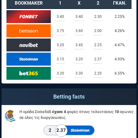
BOOKMAKER
1
X
2
ΓΚΑΝ.
3.40
3.40
2.30
2.25%
3.75
3.60
2.00
4.26%
3.20
3.45
2.25
4.47%
3.15
3.20
2.37
4.93%
3.20
3.30
2.20
6.55%
Betting facts
Η ομάδα Σοσιεδάδ
έχασε 4
φορές στους τελευταίους
10
αγώνες
σε όλες τις διοργανώσεις.
2
2.37