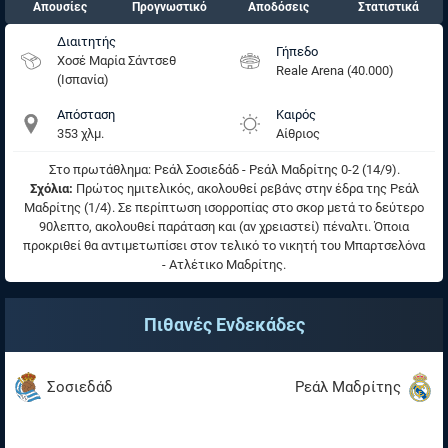
Απουσίες
Προγνωστικό
Αποδόσεις
Στατιστικά
Διαιτητής
Γήπεδο
Χοσέ Μαρία Σάντσεθ
Reale Arena (40.000)
(Ισπανία)
Απόσταση
Καιρός
353 χλμ.
Αίθριος
Στο πρωτάθλημα: Ρεάλ Σοσιεδάδ - Ρεάλ Μαδρίτης 0-2 (14/9).
Σχόλια:
Πρώτος ημιτελικός, ακολουθεί ρεβάνς στην έδρα της Ρεάλ
Μαδρίτης (1/4). Σε περίπτωση ισορροπίας στο σκορ μετά το δεύτερο
90λεπτο, ακολουθεί παράταση και (αν χρειαστεί) πέναλτι. Όποια
προκριθεί θα αντιμετωπίσει στον τελικό το νικητή του Μπαρτσελόνα
- Ατλέτικο Μαδρίτης.
Πιθανές Ενδεκάδες
Σοσιεδάδ
Ρεάλ Μαδρίτης