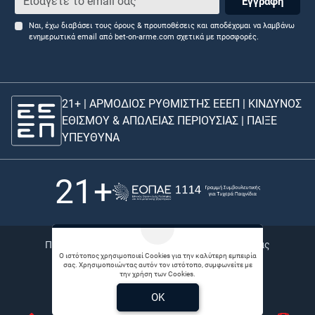
Εγγραφή
Ναι, έχω διαβάσει τους όρους & προυποθέσεις και αποδέχομαι να λαμβάνω
ενημερωτικά email από bet-on-arme.com σχετικά με προσφορές.
21+ | ΑΡΜΟΔΙΟΣ ΡΥΘΜΙΣΤΗΣ ΕΕΕΠ | ΚΙΝΔΥΝΟΣ
ΕΘΙΣΜΟΥ & ΑΠΩΛΕΙΑΣ ΠΕΡΙΟΥΣΙΑΣ |
ΠΑΙΞΕ
ΥΠΕΥΘΥΝΑ
21+
Πολιτική απορρήτου |
Bet Links |
Θέσεις εργασίας
Ο ιστότοπος χρησιμοποιεί Cookies για την καλύτερη εμπειρία
σας. Χρησιμοποιώντας αυτόν τον ιστότοπο, συμφωνείτε με
© 2026 Betonarme
την χρήση των Cookies.
Developed by
Digital Winners
OK