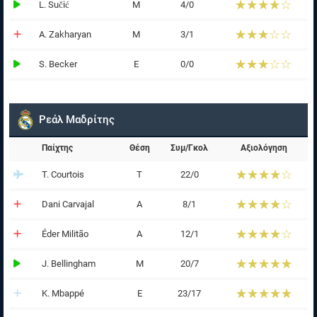
☆☆☆☆☆
★★★★★
L. Sučić
Μ
4/0
☆☆☆☆☆
★★★★★
A. Zakharyan
Μ
3/1
☆☆☆☆☆
★★★★★
S. Becker
Ε
0/0
Ρεάλ Μαδρίτης
Παίχτης
Θέση
Συμ/Γκολ
Αξιολόγηση
☆☆☆☆☆
★★★★★
T. Courtois
Τ
22/0
☆☆☆☆☆
★★★★★
Dani Carvajal
Α
8/1
☆☆☆☆☆
★★★★★
Éder Militão
Α
12/1
☆☆☆☆☆
★★★★★
J. Bellingham
Μ
20/7
☆☆☆☆☆
★★★★★
K. Mbappé
Ε
23/17