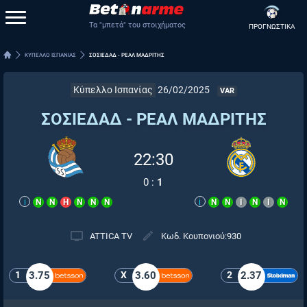
Τα "μπετά" του στοιχήματος
ΠΡΟΓΝΩΣΤΙΚΑ
ΚΥΠΕΛΛΟ ΙΣΠΑΝΙΑΣ
ΣΟΣΙΕΔΑΔ - ΡΕΑΛ ΜΑΔΡΙΤΗΣ
Κύπελλο Ισπανίας
26/02/2025
VAR
ΣΟΣΙΕΔΑΔ - ΡΕΑΛ ΜΑΔΡΙΤΗΣ
22:30
0
:
1
i
Ν
Ν
Η
Ν
Ν
Ν
i
Ν
Ν
Ι
Ν
Ι
Ν
ATTICA TV
Κωδ. Κουπονιού:
930
1
3.75
X
3.60
2
2.37