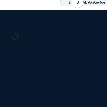
0
2
ΑΕ Αλεξάνδρε.