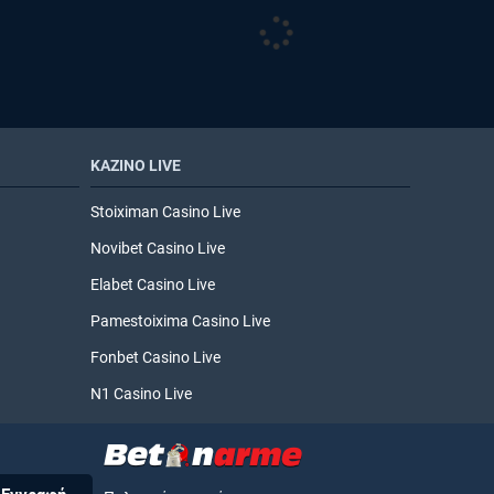
ΚΑΖΙΝΟ LIVE
Stoiximan Casino Live
Novibet Casino Live
Elabet Casino Live
Pamestoixima Casino Live
Fonbet Casino Live
N1 Casino Live