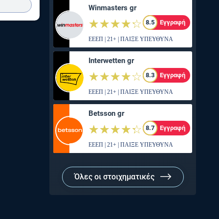
Winmasters gr
☆☆☆☆☆
★★★★★
8.5
Εγγραφή
ΕΕΕΠ | 21+ | ΠΑΙΞΕ ΥΠΕΥΘΥΝΑ
Interwetten gr
☆☆☆☆☆
★★★★★
8.3
Εγγραφή
ΕΕΕΠ | 21+ | ΠΑΙΞΕ ΥΠΕΥΘΥΝΑ
Betsson gr
☆☆☆☆☆
★★★★★
8.7
Εγγραφή
ΕΕΕΠ | 21+ | ΠΑΙΞΕ ΥΠΕΥΘΥΝΑ
Όλες οι στοιχηματικές