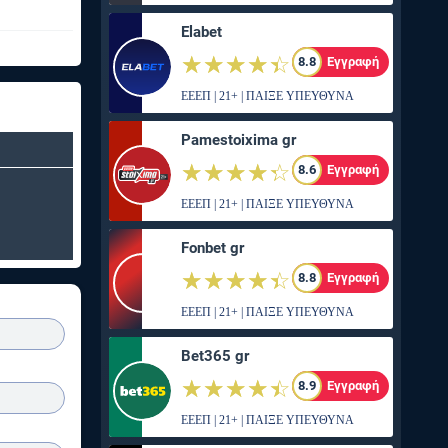
Elabet
☆☆☆☆☆
★★★★★
8.8
Εγγραφή
ΕΕΕΠ | 21+ | ΠΑΙΞΕ ΥΠΕΥΘΥΝΑ
Pamestoixima gr
☆☆☆☆☆
★★★★★
8.6
Εγγραφή
ΕΕΕΠ | 21+ | ΠΑΙΞΕ ΥΠΕΥΘΥΝΑ
Fonbet gr
☆☆☆☆☆
★★★★★
8.8
Εγγραφή
ΕΕΕΠ | 21+ | ΠΑΙΞΕ ΥΠΕΥΘΥΝΑ
Bet365 gr
☆☆☆☆☆
★★★★★
8.9
Εγγραφή
ΕΕΕΠ | 21+ | ΠΑΙΞΕ ΥΠΕΥΘΥΝΑ