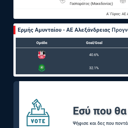
Γασπαράτος (Μακεδονίας)
Α΄ Γύρος:
ΑΕ 
Ερμής Αμυνταίου - ΑΕ Αλεξάνδρειας
Προγν
Ομάδα
Goal/Goal
40.6%
32.1%
Εσύ που θα
Ψήφισε και δες που ποντά