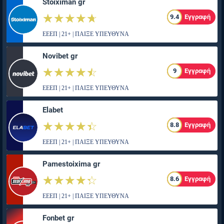
Stoiximan gr
☆☆☆☆☆
★★★★★
9.4
Εγγραφή
ΕΕΕΠ | 21+ | ΠΑΙΞΕ ΥΠΕΥΘΥΝΑ
Novibet gr
☆☆☆☆☆
★★★★★
9
Εγγραφή
ΕΕΕΠ | 21+ | ΠΑΙΞΕ ΥΠΕΥΘΥΝΑ
Elabet
☆☆☆☆☆
★★★★★
8.8
Εγγραφή
ΕΕΕΠ | 21+ | ΠΑΙΞΕ ΥΠΕΥΘΥΝΑ
Pamestoixima gr
☆☆☆☆☆
★★★★★
8.6
Εγγραφή
ΕΕΕΠ | 21+ | ΠΑΙΞΕ ΥΠΕΥΘΥΝΑ
Fonbet gr