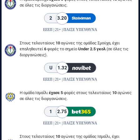
σε όλες τις διοργανώσεις.
2
3.20
ΕΕΕΠ | 21+ | ΠΑΙΞΕ ΥΠΕΥΘΥΝΑ
Στους τελευταίους
10
αγώνες της ομάδας Σμούχα, έχει
επαληθευτεί
6
φορές το σημείο
Under 2.5 γκολ
(σε όλες τις
διοργανώσεις).
U
1.32
ΕΕΕΠ | 21+ | ΠΑΙΞΕ ΥΠΕΥΘΥΝΑ
Η ομάδα Ισμαΐλι
έχασε 5
φορές στους τελευταίους
10
αγώνες
σε όλες τις διοργανώσεις.
1
2.75
ΕΕΕΠ | 21+ | ΠΑΙΞΕ ΥΠΕΥΘΥΝΑ
Στους τελευταίους
10
αγώνες της ομάδας Ισμαΐλι, έχει