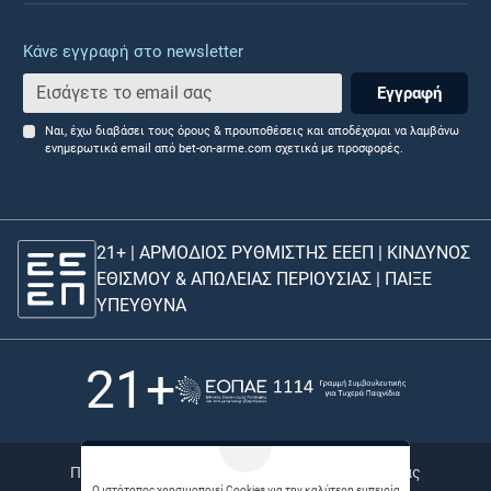
Κάνε εγγραφή στο newsletter
Εγγραφή
Ναι, έχω διαβάσει τους όρους & προυποθέσεις και αποδέχομαι να λαμβάνω
ενημερωτικά email από bet-on-arme.com σχετικά με προσφορές.
21+ | ΑΡΜΟΔΙΟΣ ΡΥΘΜΙΣΤΗΣ ΕΕΕΠ | ΚΙΝΔΥΝΟΣ
ΕΘΙΣΜΟΥ & ΑΠΩΛΕΙΑΣ ΠΕΡΙΟΥΣΙΑΣ |
ΠΑΙΞΕ
ΥΠΕΥΘΥΝΑ
21+
Πολιτική απορρήτου |
Bet Links |
Θέσεις εργασίας
Ο ιστότοπος χρησιμοποιεί Cookies για την καλύτερη εμπειρία