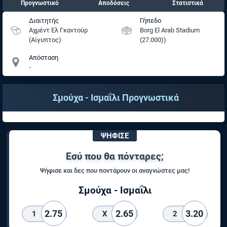
Προγνωστικό
Αποδόσεις
Στατιστικά
Διαιτητής
Γήπεδο
Αχμέντ Ελ Γκαντούρ
Borg El Arab Stadium
(Αίγυπτος)
(27.000))
Απόσταση
-
Σμούχα - Ισμαΐλι
Προγνωστικά
ΨΗΦΙΣΕ
Εσύ που θα πόνταρες;
Ψήφισε και δες που ποντάρουν οι αναγνώστες μας!
Σμούχα - Ισμαΐλι
2.75
2.65
3.20
1
X
2