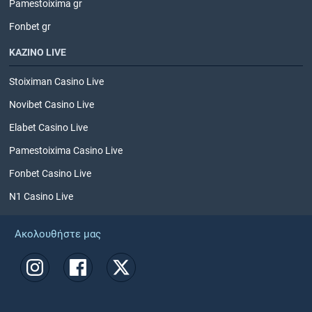
Pamestoixima gr
Fonbet gr
ΚΑΖΙΝΟ LIVE
Stoiximan Casino Live
Novibet Casino Live
Elabet Casino Live
Pamestoixima Casino Live
Fonbet Casino Live
N1 Casino Live
Ακολουθήστε μας