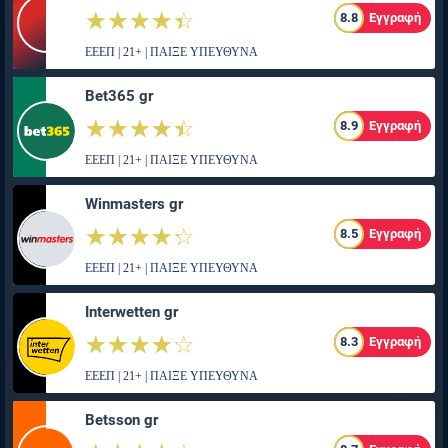
☆☆☆☆☆
★★★★★
8.8
Εγγραφή
ΕΕΕΠ | 21+ | ΠΑΙΞΕ ΥΠΕΥΘΥΝΑ
Bet365 gr
☆☆☆☆☆
★★★★★
8.9
Εγγραφή
ΕΕΕΠ | 21+ | ΠΑΙΞΕ ΥΠΕΥΘΥΝΑ
Winmasters gr
☆☆☆☆☆
★★★★★
8.5
Εγγραφή
ΕΕΕΠ | 21+ | ΠΑΙΞΕ ΥΠΕΥΘΥΝΑ
Interwetten gr
☆☆☆☆☆
★★★★★
8.3
Εγγραφή
ΕΕΕΠ | 21+ | ΠΑΙΞΕ ΥΠΕΥΘΥΝΑ
Betsson gr