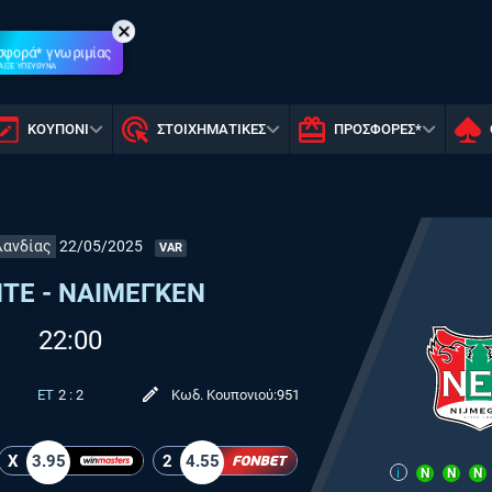
σφορά* γνωριμίας
 ΠΑΙΞΕ ΥΠΕΥΘΥΝΑ
ΚΟΥΠΟΝΙ
ΣΤΟΙΧΗΜΑΤΙΚΕΣ
ΠΡΟΣΦΟΡΕΣ*
λανδίας
22/05/2025
VAR
ΤΕ - ΝΑΙΜΕΓΚΕΝ
22:00
ET
2
:
2
Κωδ. Κουπονιού:
951
X
3.95
2
4.55
i
Ν
Ν
Ν