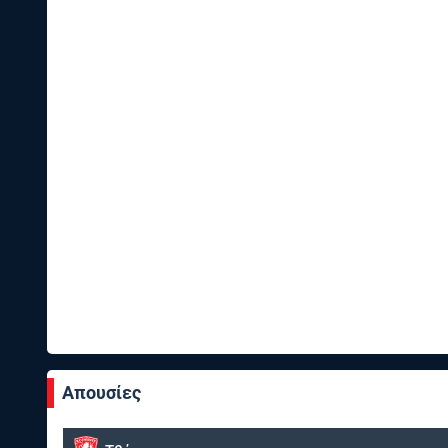
Απουσίες