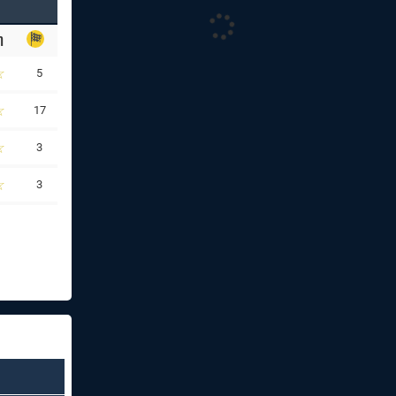
η
☆
★
5
☆
★
17
☆
★
3
☆
★
3