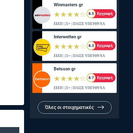
Winmasters gr
☆☆☆☆☆
★★★★★
8.5
Εγγραφή
ΕΕΕΠ | 21+ | ΠΑΙΞΕ ΥΠΕΥΘΥΝΑ
Interwetten gr
☆☆☆☆☆
★★★★★
8.3
Εγγραφή
ΕΕΕΠ | 21+ | ΠΑΙΞΕ ΥΠΕΥΘΥΝΑ
Betsson gr
☆☆☆☆☆
★★★★★
8.7
Εγγραφή
ΕΕΕΠ | 21+ | ΠΑΙΞΕ ΥΠΕΥΘΥΝΑ
Όλες οι στοιχηματικές