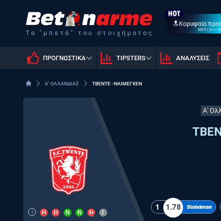
🔝Κορυφαία προ
ΕΕΕΠ | 21+ |
Τα "μπετά" του στοιχήματος
ΠΡΟΓΝΩΣΤΙΚΑ
TIPSTERS
ΑΝΑΛΥΣΕΙΣ
Α' ΟΛΛΑΝΔΙΑΣ
ΤΒΕΝΤΕ - ΝΑΙΜΕΓΚΕΝ
Α' Ολ
ΤΒΕΝ
1
1.78
i
Η
Η
Ν
Ν
Η
Ι