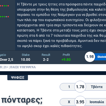
Η Τβέντε με τρεις ήττες στα πρόσφατα πέντε παιχνίδ
υποχώρησε στην 6η θέση της βαθμολογίας και καλείτα
περάσει το εμπόδιο της Ναϊμέγκεν για να βρεθεί στον
των πλέι οφ του ευρωπαϊκού εισιτηρίου. Οι φιλοξενο
προέρχονται από τρία σερί τρίποντα και δείχνουν σε 
κατάσταση. Η Τβέντε στα μεταξύ τους ματς έχει σκορ
πρώτη στα 6 από τα 7 τελευταία παιχνίδια της και θα 
σκοπό να πάρει ξανά το προβάδισμα. Αμυντικά δεν πεί
το υψηλό σκορ έχει καλές πιθανότητες.
μείο
Stake
Result
Profit
1.98
Over 2,5
10.00
2-2
+9.80
Π | 21+ | ΠΑΙΞΕ ΥΠΕΥΘΥΝΑ
ΨΗΦΙΣΕ
1.78
1
Τβέντε
 πόνταρες;
3.95
X
Ισοπαλία