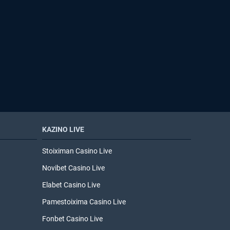
ΚΑΖΙΝΟ LIVE
Stoiximan Casino Live
Novibet Casino Live
Elabet Casino Live
Pamestoixima Casino Live
Fonbet Casino Live