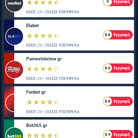
☆☆☆☆☆
★★★★★
9
Εγγραφή
ΕΕΕΠ | 21+ | ΠΑΙΞΕ ΥΠΕΥΘΥΝΑ
Elabet
☆☆☆☆☆
★★★★★
8.8
Εγγραφή
ΕΕΕΠ | 21+ | ΠΑΙΞΕ ΥΠΕΥΘΥΝΑ
Pamestoixima gr
☆☆☆☆☆
★★★★★
8.6
Εγγραφή
ΕΕΕΠ | 21+ | ΠΑΙΞΕ ΥΠΕΥΘΥΝΑ
Fonbet gr
☆☆☆☆☆
★★★★★
8.8
Εγγραφή
ΕΕΕΠ | 21+ | ΠΑΙΞΕ ΥΠΕΥΘΥΝΑ
Bet365 gr
☆☆☆☆☆
★★★★★
8.9
Εγγραφή