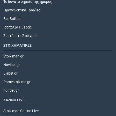
Το δυνατό σημείο της ημέρας
Προγνωστικά Τριάδες
Bet Builder
Ισοπαλία Ημέρας
Συστήματα Στοίχημα
ΣΤΟΙΧΗΜΑΤΙΚΕΣ
Stoiximan gr
Novibet gr
Elabet gr
Pamestoixima gr
Fonbet gr
ΚΑΖΙΝΟ LIVE
Stoiximan Casino Live