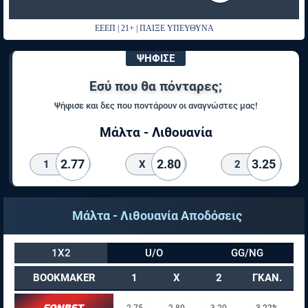
ΕΕΕΠ | 21+ | ΠΑΙΞΕ ΥΠΕΥΘΥΝΑ
ΨΗΦΙΣΕ
Εσύ που θα πόνταρες;
Ψήφισε και δες που ποντάρουν οι αναγνώστες μας!
Μάλτα - Λιθουανία
2.77
2.80
3.25
1
X
2
Μάλτα - Λιθουανία Αποδόσεις
1X2
U/O
GG/NG
BOOKMAKER
1
X
2
ΓΚΑΝ.