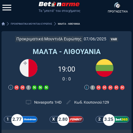
Τα "μπετά" του στοιχήματος
ΠΡΟΓΝΩΣΤΙΚΑ
ΠΡΟΚΡΙΜΑΤΙΚΑ ΜΟΥΝΤΙΑΛ ΕΥΡΩΠΗΣ
ΜΑΛΤΑ - ΛΙΘΟΥΑΝΙΑ
Προκριματικά Μουντιάλ Ευρώπης
07/06/2025
VAR
ΜΑΛΤΑ - ΛΙΘΟΥΑΝΙΑ
19:00
0
:
0
i
Η
Η
Ι
Ν
Ν
Ν
i
Ι
Η
Η
Η
Η
Η
Novasports 1HD
Κωδ. Κουπονιού:
129
1
2.77
X
2.80
2
3.25