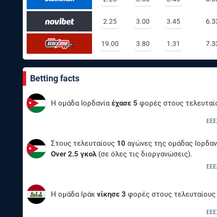
2.25
3.00
3.45
6.3
19.00
3.80
1.31
7.3
Betting facts
Η ομάδα Ιορδανία
έχασε 5
φορές στους τελευτα
ΕΕΕ
Στους τελευταίους
10
αγώνες της ομάδας Ιορδαν
Over 2.5 γκολ
(σε όλες τις διοργανώσεις).
ΕΕΕ
Η ομάδα Ιράκ
νίκησε 3
φορές στους τελευταίου
ΕΕΕ