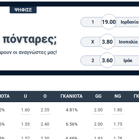
ΨΗΦΙΣΕ
19.00
1
Ιορδανία
 πόνταρες;
3.80
X
Ισοπαλία
άρουν οι αναγνώστες μας!
3.60
2
Ιράκ
ΙΟΤΑ
U
O
ΓΚΑΝΙΟΤΑ
GG
NG
Γ
2%
1.60
2.35
4.81%
2.00
1.80
6%
1.53
2.40
6.56%
2.00
1.75
3%
1.57
2.30
6.69%
1.93
1.78