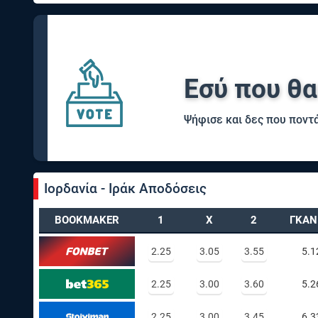
Εσύ που θα
Ψήφισε και δες που ποντ
Ιορδανία - Ιράκ Αποδόσεις
BOOKMAKER
1
X
2
ΓΚΑΝ
2.25
3.05
3.55
5.1
2.25
3.00
3.60
5.2
2.25
3.00
3.45
6.3