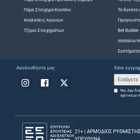
Πάμε Στοίχημα Κουπόνι
Το δυνατό 
Αναλύσεις Αγώνων
Προγνωστι
Τζίροι Στοιχημάτων
Bet Builder
Ισοπαλία 
Συστήματα
Ακολουθήστε μας
Κάνε εγγραφ
Ναι, έχω δι
σχετικά με 
21+ | ΑΡΜΟΔΙΟΣ ΡΥΘΜΙΣΤΗΣ
ΥΠΕΥΘΥΝΑ