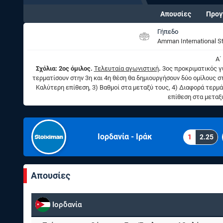
Απουσίες
Προγ
Γήπεδο
Amman International S
Α΄
Σχόλια:
2ος όμιλος.
Τελευταία αγωνιστική
.
3ος προκριματικός γ
τερματίσουν στην 3η και 4η θέση θα δημιουργήσουν δύο ομίλους σ
Καλύτερη επίθεση, 3) Βαθμοί στα μεταξύ τους, 4) Διαφορά τερμ
επίθεση στα μεταξύ
Ιορδανία - Ιράκ
1
2.25
Απουσίες
Ιορδανία