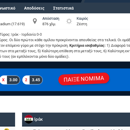
νωστικό
Αποδόσεις
Στατιστικά
Απόσταση
Καιρός
tadium (17.619)
876 χλμ.
Ζέστη
 Γύρος:
Ιράκ - Ιορδανία 0-0
ύρος. Οι δύο πρώτοι κάθε ομίλου προκρίνονται απευθείας στα τελικά. Οι ομά
τον επόμενο γύρο με στόχο την πρόκριση.
Κριτήρια ισοβαθμίας
:
1) Διαφορά τε
άτων στα μεταξύ τους, 5) Καλύτερη επίθεση στα μεταξύ τους, 6) Καλύτερη ε
 τους (αν εμπλέκονται μόνο δύο ομάδες).
ΠΑΙΞΕ ΝΟΜΙΜΑ
X
3.00
2
3.45
Ιράκ