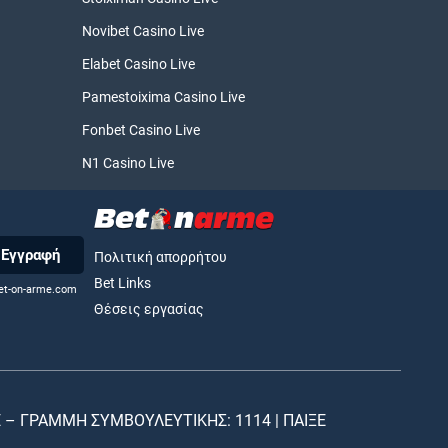
Novibet Casino Live
Elabet Casino Live
Pamestoixima Casino Live
Fonbet Casino Live
N1 Casino Live
Εγγραφή
Πολιτική απορρήτου
Bet Links
et-on-arme.com
Θέσεις εργασίας
 – ΓΡΑΜΜΗ ΣΥΜΒΟΥΛΕΥΤΙΚΗΣ: 1114 |
ΠΑΙΞΕ