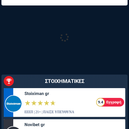
ΣΤΟΙΧΗΜΑΤΙΚΕΣ
Stoiximan gr
☆☆☆☆☆
★★★★★
9.4
Εγγραφή
ΕΕΕΠ | 21+ | ΠΑΙΞΕ ΥΠΕΥΘΥΝΑ
Novibet gr