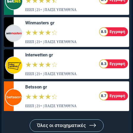
☆☆☆☆☆
★★★★★
ΕΕΕΠ | 21+ | ΠΑΙΞΕ ΥΠΕΥΘΥΝΑ
Winmasters gr
☆☆☆☆☆
★★★★★
8.5
Εγγραφή
ΕΕΕΠ | 21+ | ΠΑΙΞΕ ΥΠΕΥΘΥΝΑ
Interwetten gr
☆☆☆☆☆
★★★★★
8.3
Εγγραφή
ΕΕΕΠ | 21+ | ΠΑΙΞΕ ΥΠΕΥΘΥΝΑ
Betsson gr
☆☆☆☆☆
★★★★★
8.7
Εγγραφή
ΕΕΕΠ | 21+ | ΠΑΙΞΕ ΥΠΕΥΘΥΝΑ
Όλες οι στοιχηματικές