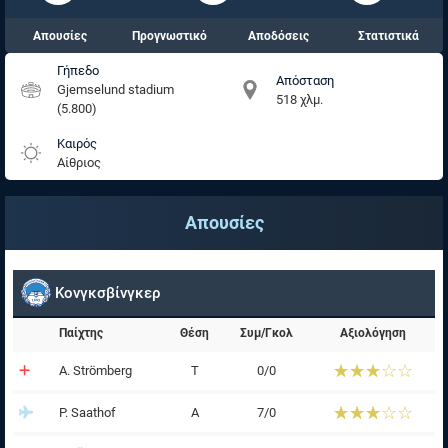
Απουσίες
Προγνωστικό
Αποδόσεις
Στατιστικά
Γήπεδο
Απόσταση
Gjemselund stadium
518 χλμ.
(5.800)
Καιρός
Αίθριος
Απουσίες
Κονγκσβίνγκερ
Παίχτης
Θέση
Συμ/Γκολ
Αξιολόγηση
☆☆☆☆☆
★★★★★
A. Strömberg
Τ
0/0
☆☆☆☆☆
★★★★★
P. Saathof
Α
7/0