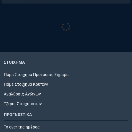
ΣΤΟΙΧΗΜΑ
Πάμε Στοίχημα Προτάσεις Σήμερα
Πάμε Στοίχημα Κουπόνι
Αναλύσεις Αγώνων
Τζίροι Στοιχημάτων
ΠΡΟΓΝΩΣΤΙΚΑ
Τα over της ημέρας