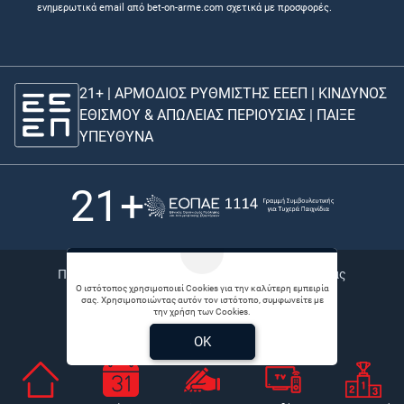
ενημερωτικά email από bet-on-arme.com σχετικά με προσφορές.
21+ | ΑΡΜΟΔΙΟΣ ΡΥΘΜΙΣΤΗΣ ΕΕΕΠ | ΚΙΝΔΥΝΟΣ
ΕΘΙΣΜΟΥ & ΑΠΩΛΕΙΑΣ ΠΕΡΙΟΥΣΙΑΣ |
ΠΑΙΞΕ
ΥΠΕΥΘΥΝΑ
21+
Πολιτική απορρήτου |
Bet Links |
Θέσεις εργασίας
Ο ιστότοπος χρησιμοποιεί Cookies για την καλύτερη εμπειρία
σας. Χρησιμοποιώντας αυτόν τον ιστότοπο, συμφωνείτε με
© 2026 Betonarme
την χρήση των Cookies.
Developed by
Digital Winners
OK