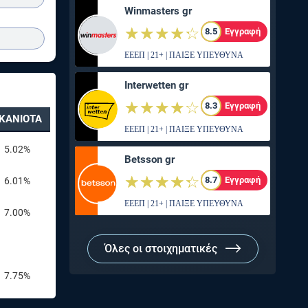
Winmasters gr
☆☆☆☆☆
★★★★★
8.5
Εγγραφή
ΕΕΕΠ | 21+ | ΠΑΙΞΕ ΥΠΕΥΘΥΝΑ
Interwetten gr
☆☆☆☆☆
★★★★★
8.3
Εγγραφή
ΚΑΝΙΟΤΑ
ΕΕΕΠ | 21+ | ΠΑΙΞΕ ΥΠΕΥΘΥΝΑ
5.02%
Betsson gr
☆☆☆☆☆
★★★★★
8.7
Εγγραφή
6.01%
ΕΕΕΠ | 21+ | ΠΑΙΞΕ ΥΠΕΥΘΥΝΑ
7.00%
Όλες οι στοιχηματικές
7.75%