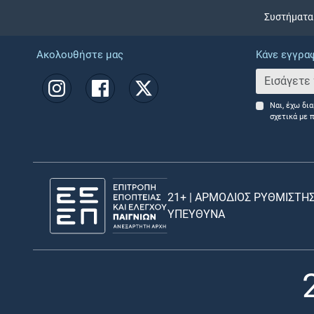
Συστήματα
Ακολουθήστε μας
Κάνε εγγραφ
Ναι, έχω δι
σχετικά με 
21+ | ΑΡΜΟΔΙΟΣ ΡΥΘΜΙΣΤΗΣ
ΥΠΕΥΘΥΝΑ