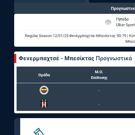
Προγνωστικ
Γήπεδο
Ülker Sport
Regular Season 12/01/25 Φενέρμπαχτσε-Μπεσίκτας 90-79 | Κύ
Μπεσ
Φενερμπαχτσέ - Μπεσίκτας
Προγνωστικά
Μ.Ο.
Ομάδα
Επίθεσης
-
-