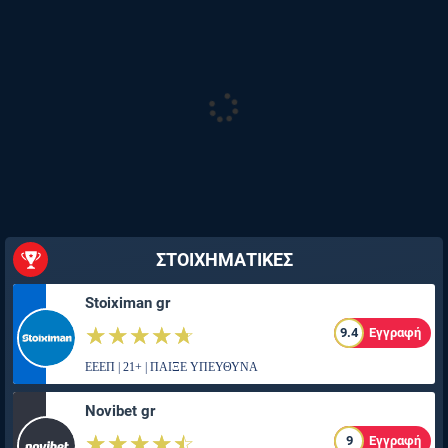
ΣΤΟΙΧΗΜΑΤΙΚΕΣ
Stoiximan gr
☆☆☆☆☆
★★★★★
9.4
Εγγραφή
ΕΕΕΠ | 21+ | ΠΑΙΞΕ ΥΠΕΥΘΥΝΑ
Novibet gr
☆☆☆☆☆
★★★★★
9
Εγγραφή