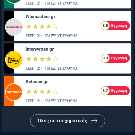
ΕΕΕΠ | 21+ | ΠΑΙΞΕ ΥΠΕΥΘΥΝΑ
Winmasters gr
☆☆☆☆☆
★★★★★
8.5
Εγγραφή
ΕΕΕΠ | 21+ | ΠΑΙΞΕ ΥΠΕΥΘΥΝΑ
Interwetten gr
☆☆☆☆☆
★★★★★
8.3
Εγγραφή
ΕΕΕΠ | 21+ | ΠΑΙΞΕ ΥΠΕΥΘΥΝΑ
Betsson gr
☆☆☆☆☆
★★★★★
8.7
Εγγραφή
ΕΕΕΠ | 21+ | ΠΑΙΞΕ ΥΠΕΥΘΥΝΑ
Όλες οι στοιχηματικές