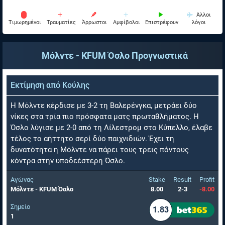
Άλλοι
Tιμωρημένοι
Τραυματίες
Άρρωστοι
Αμφίβολοι
Επιστρέφουν
λόγοι
Μόλντε - KFUM Όσλο
Προγνωστικά
Εκτίμηση από
Κούλης
Η Μόλντε κέρδισε με 3-2 τη Βαλερένγκα, μετράει δύο
νίκες στα τρία πιο πρόσφατα ματς πρωταθλήματος. Η
Όσλο λύγισε με 2-0 από τη Λίλεστρομ στο Κύπελλο, έλαβε
τέλος το αήττητο σερί δύο παιχνιδιών. Έχει τη
δυνατότητα η Μόλντε να πάρει τους τρεις πόντους
κόντρα στην υποδεέστερη Όσλο.
Αγώνας
Stake
Result
Profit
Μόλντε - KFUM Όσλο
8.00
2-3
-8.00
Σημείο
1.83
1