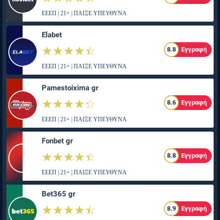
ΕΕΕΠ | 21+ | ΠΑΙΞΕ ΥΠΕΥΘΥΝΑ
Elabet
☆☆☆☆☆
★★★★★
8.8
Εγγραφή
ΕΕΕΠ | 21+ | ΠΑΙΞΕ ΥΠΕΥΘΥΝΑ
Pamestoixima gr
☆☆☆☆☆
★★★★★
8.6
Εγγραφή
ΕΕΕΠ | 21+ | ΠΑΙΞΕ ΥΠΕΥΘΥΝΑ
Fonbet gr
☆☆☆☆☆
★★★★★
8.8
Εγγραφή
ΕΕΕΠ | 21+ | ΠΑΙΞΕ ΥΠΕΥΘΥΝΑ
Bet365 gr
☆☆☆☆☆
★★★★★
8.9
Εγγραφή