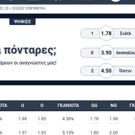
Π | 21+ | ΠΑΙΞΕ ΥΠΕΥΘΥΝΑ
ΨΗΦΙΣΕ
1.78
1
Σιάτλ
α πόνταρες;
3.90
X
Ισοπαλία
άρουν οι αναγνώστες μας!
4.50
2
Όστιν
ΟΤΑ
U
O
ΓΚΑΝΙΟΤΑ
GG
NG
ΓΚ
%
1.98
1.85
4.36%
1.78
1.98
%
1.97
1.83
5.13%
1.80
2.00