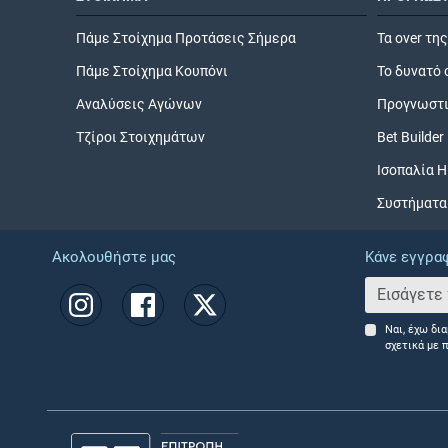
Πάμε Στοίχημα Προτάσεις Σήμερα
Τα over τη
Πάμε Στοίχημα Κουπόνι
Το δυνατό 
Αναλύσεις Αγώνων
Προγνωστι
Τζίροι Στοιχημάτων
Bet Builder
Ισοπαλία 
Συστήματα
Ακολουθήστε μας
Κάνε εγγραφ
Ναι, έχω δι
σχετικά με 