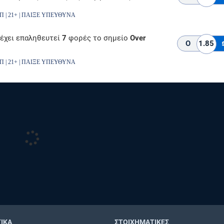
Π | 21+ | ΠΑΙΞΕ ΥΠΕΥΘΥΝΑ
 έχει επαληθευτεί
7
φορές το σημείο
Over
O
1.85
Π | 21+ | ΠΑΙΞΕ ΥΠΕΥΘΥΝΑ
ΙΚΑ
ΣΤΟΙΧΗΜΑΤΙΚΕΣ