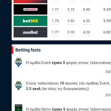
1.77
3.75
4.45
5.34
1.75
3.90
4.33
5.55
1.77
3.70
4.20
6.83
Betting facts
Η ομάδα Σιάτλ
έχασε 5
φορές στους τελευταίου
ΕΕΕ
Στους τελευταίους
10
αγώνες της ομάδας Σιάτλ,
2.5 γκολ
(σε όλες τις διοργανώσεις).
ΕΕΕ
Η ομάδα Όστιν
έχασε 5
φορές στους τελευταίου