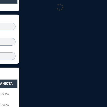
ΑΝΙΟΤΑ
6.27%
5.26%