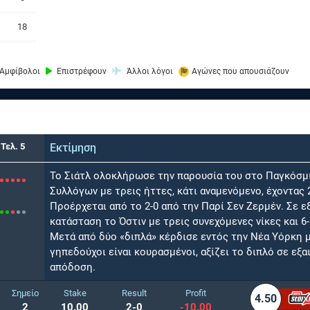
18
Αμφίβολοι
Επιστρέφουν
Άλλοι λόγοι
Αγώνες που απουσιάζουν
Τελ. 5
Εκτίμηση
Το Σιάτλ ολοκλήρωσε την παρουσία του στο Παγκόσμ
Συλλόγων με τρεις ήττες, κάτι αναμενόμενο, έχοντας 2
Προέρχεται από το 2-0 από την Παρί Σεν Ζερμέν. Σε ε
κατάσταση το Όστιν με τρεις συνεχόμενες νίκες και 6-
Μετά από δύο «διπλά» κέρδισε εντός την Νέα Υόρκη με
γηπεδούχοι είναι κουρασμένοι, αξίζει το διπλό σε εξα
απόδοση.
Σημείο
Stake
Result
Profit
4.50
2
10.00
2-0
-10.00