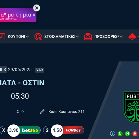
* με τη μία »
 ΠΑΙΞΕ ΥΠΕΥΘΥΝΑ
ΚΟΥΠΟΝΙ
ΣΤΟΙΧΗΜΑΤΙΚΕΣ
ΠΡΟΣΦΟΡΕΣ*
LS
29/06/2025
VAR
ΙΑΤΛ - ΟΣΤΙΝ
05:30
2
:
0
Κωδ. Κουπονιού:
211
X
3.90
2
4.50
i
Ν
Ν
Η