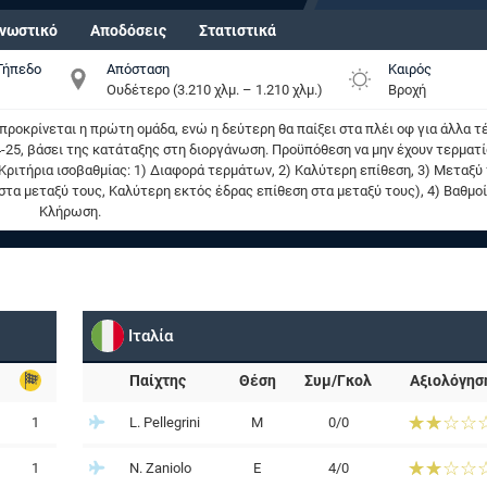
νωστικό
Αποδόσεις
Στατιστικά
Γήπεδο
Απόσταση
Καιρός
Ουδέτερο (3.210 χλμ. – 1.210 χλμ.)
Βροχή
 προκρίνεται η πρώτη ομάδα, ενώ η δεύτερη θα παίξει στα πλέι οφ για άλλα τ
4-25, βάσει της κατάταξης στη διοργάνωση. Προϋπόθεση να μην έχουν τερματί
ριτήρια ισοβαθμίας: 1) Διαφορά τερμάτων, 2) Καλύτερη επίθεση, 3) Μεταξύ
τα μεταξύ τους, Καλύτερη εκτός έδρας επίθεση στα μεταξύ τους), 4) Βαθμοί 
Κλήρωση.
Ιταλία
Παίχτης
Θέση
Συμ/Γκολ
Αξιολόγησ
☆☆☆☆
★★★★
1
L. Pellegrini
Μ
0/0
☆☆☆☆
★★★★
1
N. Zaniolo
Ε
4/0