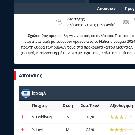
Απουσίες
Προγ
Διαιτητής
Σλάβκο Βίντσιτς (Σλοβενία)
-
Σχόλια:
9ος όμιλος - 6η Αγωνιστική, σε ουδέτερο. Στα τελικά
εισιτήρια, μαζί με τέσσερις ομάδες από το Nations League 202
πρώτη δυάδα των ομίλων τους στα προκριματικά του Μουντιάλ. Κ
(Βαθμοί, Διαφορά τερμάτων στα μεταξύ τους, Καλύτερη επίθεση σ
Απουσίες
Ισραήλ
Παίχτης
Θέση
Συμ/Γκολ
Αξιολόγηση
☆☆☆☆☆
★★★★★
S. Goldberg
Α
16/0
☆☆☆☆☆
★★★★★
Y. Levi
Μ
23/0