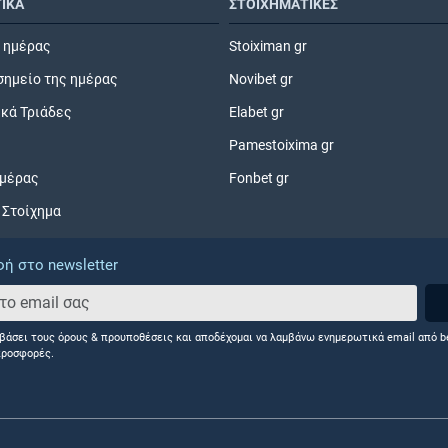
ΙΚΑ
ΣΤΟΙΧΗΜΑΤΙΚΕΣ
ς ημέρας
Stoiximan gr
σημείο της ημέρας
Novibet gr
κά Τριάδες
Elabet gr
Pamestoixima gr
Ημέρας
Fonbet gr
 Στοίχημα
ή στο newsletter
αβάσει τους όρους & προυποθέσεις και αποδέχομαι να λαμβάνω ενημερωτικά email από b
προσφορές.