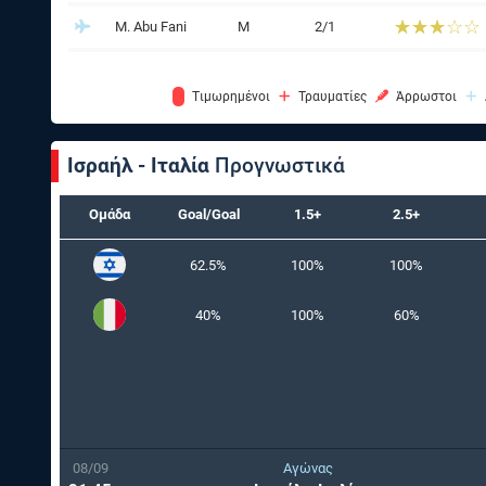
☆☆☆☆☆
★★★★★
M. Abu Fani
Μ
2/1
Tιμωρημένοι
Τραυματίες
Άρρωστοι
Ισραήλ - Ιταλία
Προγνωστικά
Ομάδα
Goal/Goal
1.5+
2.5+
62.5%
100%
100%
40%
100%
60%
08/09
Αγώνας