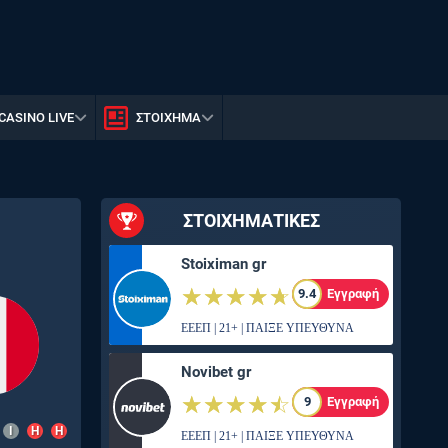
CASINO LIVE
ΣΤΟΙΧΗΜΑ
ΣΤΟΙΧΗΜΑΤΙΚΕΣ
Stoiximan gr
☆☆☆☆☆
★★★★★
9.4
Εγγραφή
ΕΕΕΠ | 21+ | ΠΑΙΞΕ ΥΠΕΥΘΥΝΑ
Novibet gr
☆☆☆☆☆
★★★★★
9
Εγγραφή
Ι
Η
Η
ΕΕΕΠ | 21+ | ΠΑΙΞΕ ΥΠΕΥΘΥΝΑ