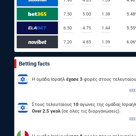
7.90
4.85
1.39
4.96
7.50
5.00
1.38
5.48
6.50
4.75
1.44
5.55
7.20
4.85
1.39
6.06
Betting facts
Η ομάδα Ισραήλ
έχασε 3
φορές στους τελευταίο
ΕΕΕ
Στους τελευταίους
10
αγώνες της ομάδας Ισραήλ
Over 2.5 γκολ
(σε όλες τις διοργανώσεις).
ΕΕΕ