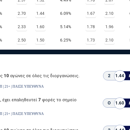
%
2.57
1.52
4.49%
1.70
2.07
%
2.70
1.44
6.09%
1.67
2.10
%
2.33
1.60
5.14%
1.78
1.96
%
2.50
1.50
6.25%
1.73
2.10
υς
10
αγώνες σε όλες τις διοργανώσεις.
2
1.44
Π | 21+ | ΠΑΙΞΕ ΥΠΕΥΘΥΝΑ
, έχει επαληθευτεί
7
φορές το σημείο
O
1.60
Π | 21+ | ΠΑΙΞΕ ΥΠΕΥΘΥΝΑ