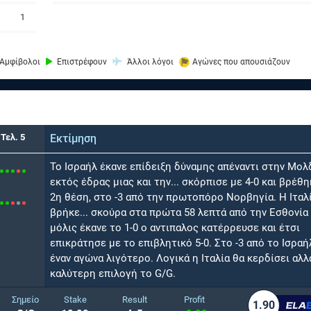
1
Αμφίβολοι
Επιστρέφουν
Άλλοι λόγοι
Αγώνες που απουσιάζουν
Τελ. 5
Εκτίμηση
Το Ισραήλ έκανε επίδειξη δύναμης απέναντι στην Μολ
εκτός έδρας μιας και την... σκόρπισε με 4-0 και βρέθ
2η θέση, στο -3 από την πρωτοπόρο Νορβηγία. Η Ιταλ
βρήκε... σκούρα στα πρώτα 58 λεπτά από την Εσθονία
μόλις έκανε το 1-0 ο αντιπαλος κατέρρευσε και έτσι
επικράτησε με το επιβλητικό 5-0. Στο -3 από το Ισραή
έναν αγώνα λιγότερο. Λογικά η Ιταλία θα κερδίσει αλλ
καλύτερη επιλογή το G/G.
Σημείο
Stake
Result
Profit
1.90