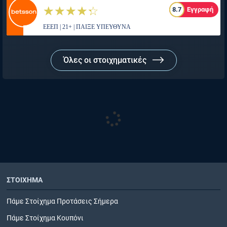
☆☆☆☆☆
★★★★★
8.7
Εγγραφή
ΕΕΕΠ | 21+ | ΠΑΙΞΕ ΥΠΕΥΘΥΝΑ
Όλες οι στοιχηματικές
ΣΤΟΙΧΗΜΑ
Πάμε Στοίχημα Προτάσεις Σήμερα
Πάμε Στοίχημα Κουπόνι