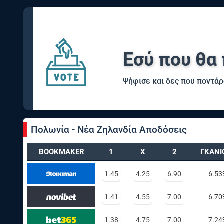
Εσύ που θα
Ψήφισε και δες που ποντάρ
Πολωνία - Νέα Ζηλανδία Αποδόσεις
BOOKMAKER
1
X
2
ΓΚΑΝΙ
1.45
4.25
6.90
6.53
1.41
4.55
7.00
6.70
1.38
4.75
7.00
7.24