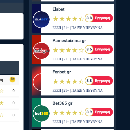
Elabet
☆☆☆☆☆
★★★★★
8.8
Εγγραφή
ΕΕΕΠ | 21+ | ΠΑΙΞΕ ΥΠΕΥΘΥΝΑ
Pamestoixima gr
☆☆☆☆☆
★★★★★
8.6
Εγγραφή
ΕΕΕΠ | 21+ | ΠΑΙΞΕ ΥΠΕΥΘΥΝΑ
Fonbet gr
ση
☆☆☆☆☆
★★★★★
8.8
Εγγραφή
☆
★
0
ΕΕΕΠ | 21+ | ΠΑΙΞΕ ΥΠΕΥΘΥΝΑ
☆
★
0
Bet365 gr
☆☆☆☆☆
★★★★★
8.9
Εγγραφή
☆
★
0
ΕΕΕΠ | 21+ | ΠΑΙΞΕ ΥΠΕΥΘΥΝΑ