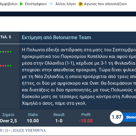
Αμφίβολοι
Επιστρέφουν
Άλλοι λόγοι
Αγώνες που απουσιάζουν
Τελ. 5
Εκτίμηση από
Betonarme Team
Η Πολωνία έδειξε αντίδραση στα ματς του Σεπτεμβρί
προκριματικά του Παγκοσμίου Κυπέλλου και αφού έμε
μέσα στην Ολλανδία (1-1), κέρδισε με 3-1 τη Φινλανδία
στοχεύει στην απευθείας πρόκριση. Τώρα δίνει φιλικό
με τη Νέα Ζηλανδία, η οποία προέρχεται από τρεις α
ήττες, οι δύο με αμφίσκορο και Over. Θα δοκιμάσουν
και διατάξεις οι δύο προπονητές, με τους Πολωνούς ν
δύσκολο ματς σε τέσσερις ημέρες κόντρα στη Λιθουα
Χαμηλά ο άσος, πάμε στα γκολ.
Σημείο
Stake
Result
Profit
1.87
Over 2,5
10.00
1-0
-10.00
Π | 21+ | ΠΑΙΞΕ ΥΠΕΥΘΥΝΑ