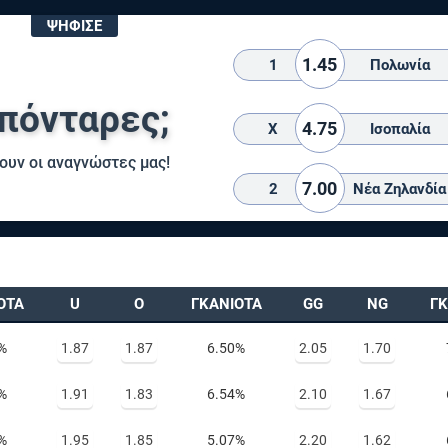
ΨΗΦΙΣΕ
1.45
1
Πολωνία
 πόνταρες;
4.75
X
Ισοπαλία
ουν οι αναγνώστες μας!
7.00
2
Νέα Ζηλανδία
ΟΤΑ
U
O
ΓΚΑΝΙΟΤΑ
GG
NG
ΓΚ
%
1.87
1.87
6.50%
2.05
1.70
%
1.91
1.83
6.54%
2.10
1.67
%
1.95
1.85
5.07%
2.20
1.62