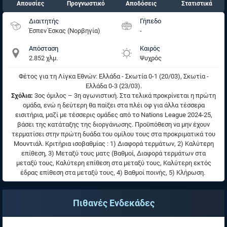
Απουσίες
Προγνωστικό
Αποδόσεις
Στατιστικά
Διαιτητής
Γήπεδο
Έσπεν Έσκας (Νορβηγία)
-
Απόσταση
Καιρός
2.852 χλμ.
Ψυχρός
Φέτος για τη Λίγκα Εθνών: Ελλάδα - Σκωτία 0-1 (20/03), Σκωτία -
Ελλάδα 0-3 (23/03).
Σχόλια:
3ος όμιλος – 3η αγωνιστική. Στα τελικά προκρίνεται η πρώτη
ομάδα, ενώ η δεύτερη θα παίξει στα πλέι οφ για άλλα τέσσερα
εισιτήρια, μαζί με τέσσερις ομάδες από το Nations League 2024-25,
βάσει της κατάταξης της διοργάνωσης. Προϋπόθεση να μην έχουν
τερματίσει στην πρώτη δυάδα του ομίλου τους στα προκριματικά του
Μουντιάλ. Κριτήρια ισοβαθμίας : 1) Διαφορά τερμάτων, 2) Καλύτερη
επίθεση, 3) Μεταξύ τους ματς (Βαθμοί, Διαφορά τερμάτων στα
μεταξύ τους, Καλύτερη επίθεση στα μεταξύ τους, Καλύτερη εκτός
έδρας επίθεση στα μεταξύ τους, 4) Βαθμοί ποινής, 5) Κλήρωση.
Πιθανές Ενδεκάδες