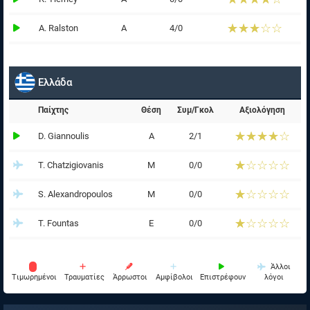
☆☆☆☆☆
★★★★★
A. Ralston
Α
4/0
Ελλάδα
Παίχτης
Θέση
Συμ/Γκολ
Αξιολόγηση
☆☆☆☆☆
★★★★★
D. Giannoulis
Α
2/1
☆☆☆☆☆
★★★★★
T. Chatzigiovanis
Μ
0/0
☆☆☆☆☆
★★★★★
S. Alexandropoulos
Μ
0/0
☆☆☆☆☆
★★★★★
T. Fountas
Ε
0/0
Άλλοι
Tιμωρημένοι
Τραυματίες
Άρρωστοι
Αμφίβολοι
Επιστρέφουν
λόγοι