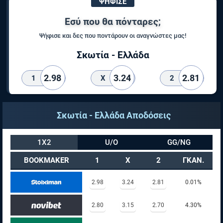
ΨΗΦΙΣΕ
Εσύ που θα πόνταρες;
Ψήφισε και δες που ποντάρουν οι αναγνώστες μας!
Σκωτία - Ελλάδα
2.98
3.24
2.81
1
X
2
Σκωτία - Ελλάδα Αποδόσεις
1X2
U/O
GG/NG
BOOKMAKER
1
X
2
ΓΚΑΝ.
2.98
3.24
2.81
0.01%
2.80
3.15
2.70
4.30%