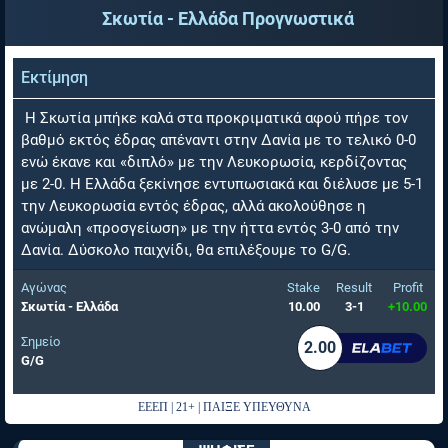
Σκωτία - Ελλάδα
Προγνωστικά
Εκτίμηση
Η Σκωτία μπήκε καλά στα προκριματικά αφού πήρε τον
βαθμό εκτός έδρας απέναντι στην Δανία με το τελικό 0-0
ενώ έκανε και «διπλό» με την Λευκορωσία, κερδίζοντας
με 2-0. Η Ελλάδα ξεκίνησε εντυπωσιακά και διέλυσε με 5-1
την Λευκορωσία εντός έδρας, αλλά ακολούθησε η
ανώμαλη «προσγείωση» με την ήττα εντός 3-0 από την
Δανία. Δύσκολο παιχνίδι, θα επιλέξουμε το G/G.
Αγώνας
Stake
Result
Profit
Σκωτία - Ελλάδα
10.00
3-1
+10.00
Σημείο
2.00
G/G
ΕΕΕΠ | 21+ | ΠΑΙΞΕ ΥΠΕΥΘΥΝΑ