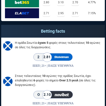
2.80
3.10
2.70
4.77%
2.71
2.95
2.71
7.15%
Betting facts
Η ομάδα Σκωτία
έχασε 5
φορές στους τελευταίους
10
αγώνες
σε όλες τις διοργανώσεις.
2
2.81
ΕΕΕΠ | 21+ | ΠΑΙΞΕ ΥΠΕΥΘΥΝΑ
Στους τελευταίους
10
αγώνες της ομάδας Σκωτία, έχει
επαληθευτεί
6
φορές το σημείο
Over 2.5 γκολ
(σε όλες τις
διοργανώσεις).
O
2.10
ΕΕΕΠ | 21+ | ΠΑΙΞΕ ΥΠΕΥΘΥΝΑ