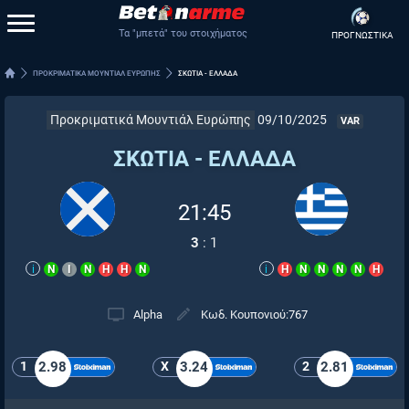
Τα "μπετά" του στοιχήματος
ΠΡΟΓΝΩΣΤΙΚΑ
ΠΡΟΚΡΙΜΑΤΙΚΑ ΜΟΥΝΤΙΑΛ ΕΥΡΩΠΗΣ
ΣΚΩΤΙΑ - ΕΛΛΑΔΑ
Προκριματικά Μουντιάλ Ευρώπης
09/10/2025
VAR
ΣΚΩΤΙΑ - ΕΛΛΑΔΑ
21:45
3
:
1
i
Ν
Ι
Ν
Η
Η
Ν
i
Η
Ν
Ν
Ν
Ν
Η
Alpha
Κωδ. Κουπονιού:
767
1
2.98
X
3.24
2
2.81