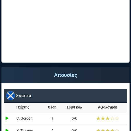
Απουσίες
Σκωτία
Παίχτης
Θέση
Συμ/Γκολ
Αξιολόγηση
☆☆☆☆☆
★★★★★
C. Gordon
Τ
0/0
☆☆☆☆☆
★★★★★
K. Tierney
Α
0/0