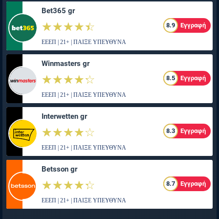
Bet365 gr
☆☆☆☆☆
★★★★★
8.9
Εγγραφή
ΕΕΕΠ | 21+ | ΠΑΙΞΕ ΥΠΕΥΘΥΝΑ
Winmasters gr
☆☆☆☆☆
★★★★★
8.5
Εγγραφή
ΕΕΕΠ | 21+ | ΠΑΙΞΕ ΥΠΕΥΘΥΝΑ
Interwetten gr
☆☆☆☆☆
★★★★★
8.3
Εγγραφή
ΕΕΕΠ | 21+ | ΠΑΙΞΕ ΥΠΕΥΘΥΝΑ
Betsson gr
☆☆☆☆☆
★★★★★
8.7
Εγγραφή
ΕΕΕΠ | 21+ | ΠΑΙΞΕ ΥΠΕΥΘΥΝΑ