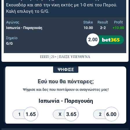
Εκουαδόρ και από την νίκη εκτός με 1-0 επί του Περού.
Καλή επιλογή το G/G.
Αγώνας
Stake
Result
Profit
Ιαπωνία - Παραγουάη
10.00
2-2
+10.00
Σημείο
2.00
G/G
ΕΕΕΠ | 21+ | ΠΑΙΞΕ ΥΠΕΥΘΥΝΑ
ΨΗΦΙΣΕ
Εσύ που θα πόνταρες;
Ψήφισε και δες που ποντάρουν οι αναγνώστες μας!
Ιαπωνία - Παραγουάη
1.65
3.65
6.00
1
X
2