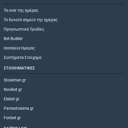
Τα over της ημέρας
Το δυνατό σημείο της ημέρας
Προγνωστικά Τριάδες
Bet Builder
Ισοπαλία Ημέρας
Συστήματα Στοίχημα
ΣΤΟΙΧΗΜΑΤΙΚΕΣ
Stoiximan gr
Novibet gr
Elabet gr
Pamestoixima gr
Fonbet gr