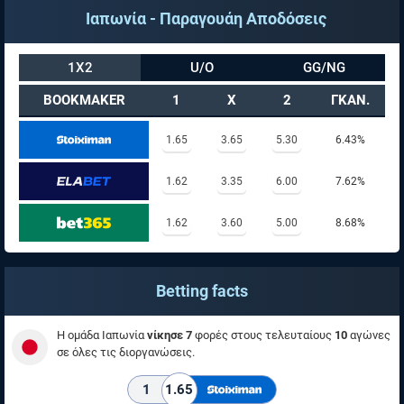
Ιαπωνία - Παραγουάη Αποδόσεις
1X2
U/O
GG/NG
BOOKMAKER
1
X
2
ΓΚΑΝ.
1.65
3.65
5.30
6.43%
1.62
3.35
6.00
7.62%
1.62
3.60
5.00
8.68%
Betting facts
Η ομάδα Ιαπωνία
νίκησε 7
φορές στους τελευταίους
10
αγώνες
σε όλες τις διοργανώσεις.
1
1.65