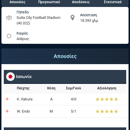
Απουσίες
Προγνωστικό
Αποδόσεις
Στατιστικά
Γήπεδο
Απόσταση
Suita City Football Stadium
18.393 χλμ.
(40.322)
Καιρός
Αίθριος
Απουσίες
Ιαπωνία
Παίχτης
Θέση
Συμ/Γκολ
Αξιολόγηση
☆☆☆☆☆
★★★★★
K. Itakura
Α
4/0
☆☆☆☆☆
★★★★★
W. Endo
Μ
5/1