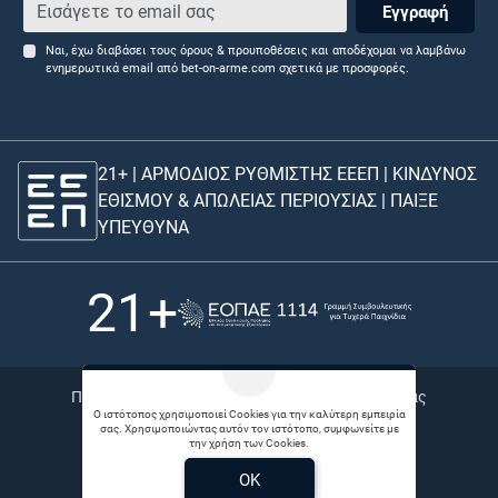
Εγγραφή
Ναι, έχω διαβάσει τους όρους & προυποθέσεις και αποδέχομαι να λαμβάνω
ενημερωτικά email από bet-on-arme.com σχετικά με προσφορές.
21+ | ΑΡΜΟΔΙΟΣ ΡΥΘΜΙΣΤΗΣ ΕΕΕΠ | ΚΙΝΔΥΝΟΣ
ΕΘΙΣΜΟΥ & ΑΠΩΛΕΙΑΣ ΠΕΡΙΟΥΣΙΑΣ |
ΠΑΙΞΕ
ΥΠΕΥΘΥΝΑ
21+
Πολιτική απορρήτου |
Bet Links |
Θέσεις εργασίας
Ο ιστότοπος χρησιμοποιεί Cookies για την καλύτερη εμπειρία
σας. Χρησιμοποιώντας αυτόν τον ιστότοπο, συμφωνείτε με
© 2026 Betonarme
την χρήση των Cookies.
Developed by
Digital Winners
OK