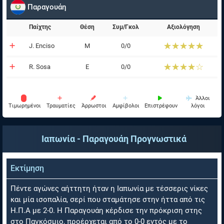
Παραγουάη
Παίχτης
Θέση
Συμ/Γκολ
Αξιολόγηση
☆☆☆☆☆
★★★★★
J. Enciso
Μ
0/0
☆☆☆☆☆
★★★★★
R. Sosa
Ε
0/0
Άλλοι
Tιμωρημένοι
Τραυματίες
Άρρωστοι
Αμφίβολοι
Επιστρέφουν
λόγοι
Ιαπωνία - Παραγουάη
Προγνωστικά
Εκτίμηση
Πέντε αγώνες αήττητη ήταν η Ιαπωνία με τέσσερις νίκες
και μία ισοπαλία, σερί που σταμάτησε στην ήττα από τις
Η.Π.Α με 2-0. Η Παραγουάη κέρδισε την πρόκριση στης
στο Παγκόσμιο, προέρχεται από το 0-0 εντός με το