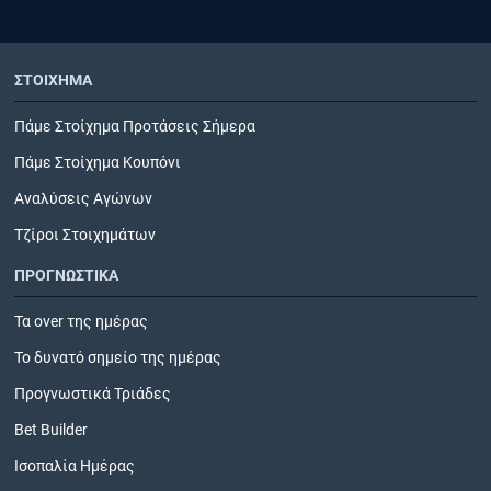
ΣΤΟΙΧΗΜΑ
Πάμε Στοίχημα Προτάσεις Σήμερα
Πάμε Στοίχημα Κουπόνι
Αναλύσεις Αγώνων
Τζίροι Στοιχημάτων
ΠΡΟΓΝΩΣΤΙΚΑ
Τα over της ημέρας
Το δυνατό σημείο της ημέρας
Προγνωστικά Τριάδες
Bet Builder
Ισοπαλία Ημέρας