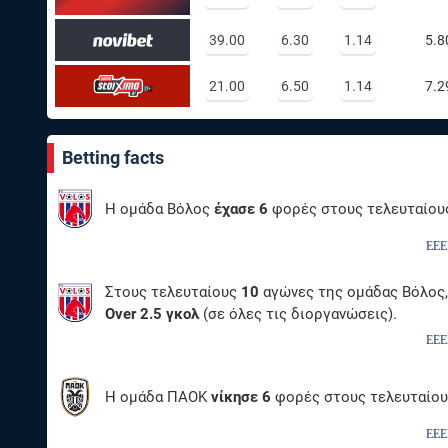
39.00
6.30
1.14
5.8
21.00
6.50
1.14
7.2
Betting facts
Η ομάδα Βόλος
έχασε 6
φορές στους τελευταίο
ΕΕΕ
Στους τελευταίους
10
αγώνες της ομάδας Βόλος,
Over 2.5 γκολ
(σε όλες τις διοργανώσεις).
ΕΕΕ
Η ομάδα ΠΑΟΚ
νίκησε 6
φορές στους τελευταίο
ΕΕΕ