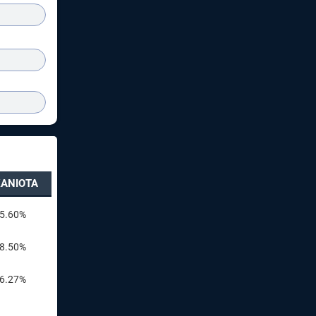
ΚΑΝΙΟΤΑ
5.60%
8.50%
6.27%