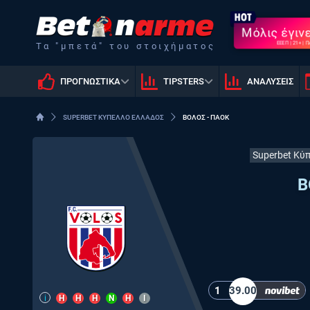
Μόλις έγινε
ΕΕΕΠ | 21+ |
Τα "μπετά" του στοιχήματος
ΠΡΟΓΝΩΣΤΙΚΑ
TIPSTERS
ΑΝΑΛΥΣΕΙΣ
SUPERBET ΚΥΠΕΛΛΟ ΕΛΛΑΔΟΣ
ΒΟΛΟΣ - ΠΑΟΚ
Superbet Κύ
Β
1
39.00
i
Η
Η
Η
Ν
Η
Ι