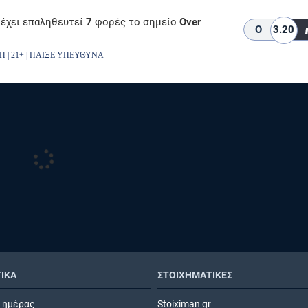
έχει επαληθευτεί
7
φορές το σημείο
Over
O
3.20
Π | 21+ | ΠΑΙΞΕ ΥΠΕΥΘΥΝΑ
ΙΚΑ
ΣΤΟΙΧΗΜΑΤΙΚΕΣ
ς ημέρας
Stoiximan gr