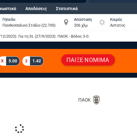
νωστικό
Αποδόσεις
Στατιστικά
Γήπεδο
Απόσταση
Καιρός
Πανθεσσαλικό Στάδιο (22.700)
206 χλμ.
Άστατος
/12/2023). Για τη SL (27/9/2023): ΠΑΟΚ - Βόλος 3-0.
ΠΑΙΞΕ ΝΟΜΙΜΑ
X
5.00
2
1.42
ΠΑΟΚ