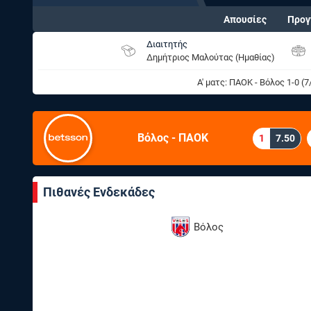
Απουσίες
Προγ
Διαιτητής
Δημήτριος Μαλούτας (Ημαθίας)
A' ματς: ΠΑΟΚ - Βόλος 1-0 (7
Βόλος - ΠΑΟΚ
1
7.50
Πιθανές Ενδεκάδες
Βόλος