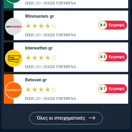
ΕΕΕΠ | 21+ | ΠΑΙΞΕ ΥΠΕΥΘΥΝΑ
Winmasters gr
☆☆☆☆☆
★★★★★
8.5
Εγγραφή
ΕΕΕΠ | 21+ | ΠΑΙΞΕ ΥΠΕΥΘΥΝΑ
Interwetten gr
☆☆☆☆☆
★★★★★
8.3
Εγγραφή
ΕΕΕΠ | 21+ | ΠΑΙΞΕ ΥΠΕΥΘΥΝΑ
Betsson gr
☆☆☆☆☆
★★★★★
8.7
Εγγραφή
ΕΕΕΠ | 21+ | ΠΑΙΞΕ ΥΠΕΥΘΥΝΑ
Όλες οι στοιχηματικές