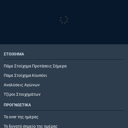
ΣΤΟΙΧΗΜΑ
Πάμε Στοίχημα Προτάσεις Σήμερα
Πάμε Στοίχημα Κουπόνι
Αναλύσεις Αγώνων
Τζίροι Στοιχημάτων
ΠΡΟΓΝΩΣΤΙΚΑ
Τα over της ημέρας
Το δυνατό σημείο της ημέρας