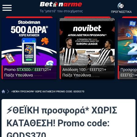
Τα "μπετά" του στοιχήματος
ΠΡΟΓΝΩΣΤΙΚΑ
Promo STX500✅ ΕΕΕΠ|21+
Απόδοση 100✅ ΕΕΕΠ|21+
Προσφορ
Παίξε Υπεύθυνα
Παίξε Υπεύθυνα
ΕΕΕΠ|21+
⚡ΘΕΪΚΗ ΠΡΟΣΦΟΡΑ* ΧΩΡΙΣ ΚΑΤΑΘΕΣΗ! PROMO CODE: GODS370
⚡ΘΕΪΚΗ προσφορά* ΧΩΡΙΣ
ΚΑΤΑΘΕΣΗ! Promo code:
GODS370