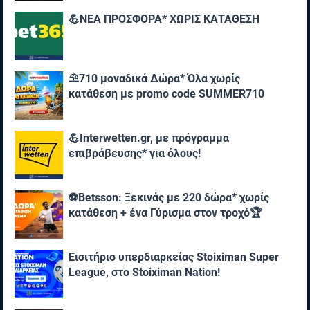
💪ΝΕΑ ΠΡΟΣΦΟΡΑ* ΧΩΡΙΣ ΚΑΤΑΘΕΣΗ
⛱️710 μοναδικά Δώρα* Όλα χωρίς
κατάθεση με promo code SUMMER710
💪Interwetten.gr, με πρόγραμμα
επιβράβευσης* για όλους!
⚽Betsson: Ξεκινάς με 220 δώρα* χωρίς
κατάθεση + ένα Γύρισμα στον τροχό🏆
Εισιτήριο υπερδιαρκείας Stoiximan Super
League, στο Stoiximan Nation!