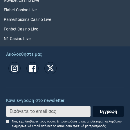
Novibet Casino Live
Elabet Casino Live
Pamestoixima Casino Live
Fonbet Casino Live
N1 Casino Live
Ακολουθήστε μας
Κάνε εγγραφή στο newsletter
Εγγραφή
Ναι, έχω διαβάσει τους όρους & προυποθέσεις και αποδέχομαι να λαμβάνω
ενημερωτικά email από bet-on-arme.com σχετικά με προσφορές.