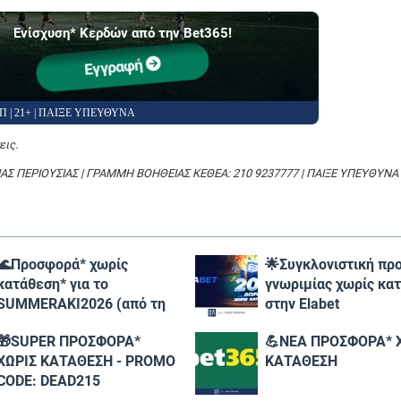
Ενίσχυση* Κερδών από την Βet365!
Εγγραφή
Π | 21+ | ΠΑΙΞΕ ΥΠΕΥΘΥΝΑ
εις.
ΑΣ ΠΕΡΙΟΥΣΙΑΣ | ΓΡΑΜΜΗ ΒΟΗΘΕΙΑΣ ΚΕΘΕΑ: 210 9237777 | ΠΑΙΞΕ ΥΠΕΥΘΥΝΑ
🌊Προσφορά* χωρίς
🌟Συγκλονιστική πρ
κατάθεση* για το
γνωριμίας χωρίς κα
SUMMERAKI2026 (από τη
στην Elabet
Novibet)
🎁SUPER ΠΡΟΣΦΟΡΑ*
💪ΝΕΑ ΠΡΟΣΦΟΡΑ* 
ΧΩΡΙΣ ΚΑΤΑΘΕΣΗ - PROMO
ΚΑΤΑΘΕΣΗ
CODE: DEAD215