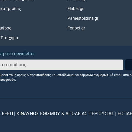
κά Τριάδες
Elabet gr
Pamestoixima gr
Ημέρας
Fonbet gr
 Στοίχημα
ή στο newsletter
αβάσει τους όρους & προυποθέσεις και αποδέχομαι να λαμβάνω ενημερωτικά email από b
προσφορές.
 ΕΕΕΠ | ΚΙΝΔΥΝΟΣ ΕΘΙΣΜΟΥ & ΑΠΩΛΕΙΑΣ ΠΕΡΙΟΥΣΙΑΣ |
ΕΟΠΑΕ