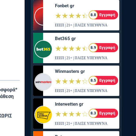
Fonbet gr
☆☆☆☆☆
★★★★★
8.8
Εγγραφή
ΕΕΕΠ | 21+ | ΠΑΙΞΕ ΥΠΕΥΘΥΝΑ
Bet365 gr
☆☆☆☆☆
★★★★★
8.9
Εγγραφή
ΕΕΕΠ | 21+ | ΠΑΙΞΕ ΥΠΕΥΘΥΝΑ
Winmasters gr
☆☆☆☆☆
★★★★★
8.5
Εγγραφή
οσφορά*
ΕΕΕΠ | 21+ | ΠΑΙΞΕ ΥΠΕΥΘΥΝΑ
τάθεση
Interwetten gr
☆☆☆☆☆
★★★★★
8.3
Εγγραφή
ΧΩΡΙΣ
ΕΕΕΠ | 21+ | ΠΑΙΞΕ ΥΠΕΥΘΥΝΑ