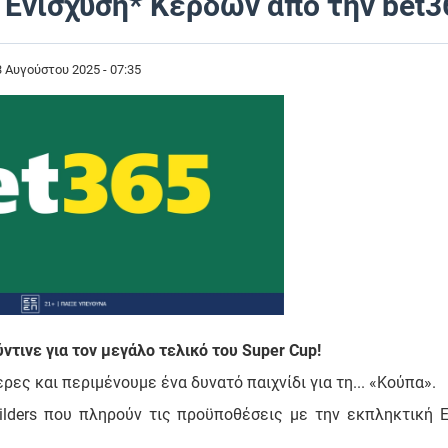
 Ενίσχυση* Κερδών από την bet3
 Αυγούστου 2025 - 07:35
ντινε για τον μεγάλο τελικό του Super Cup!
ρες και περιμένουμε ένα δυνατό παιχνίδι για τη... «Κούπα».
ilders που πληρούν τις προϋποθέσεις με την εκπληκτική Ε