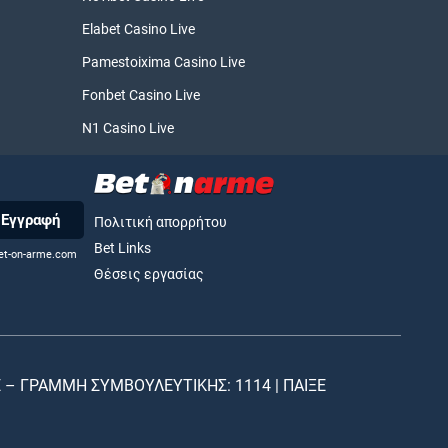
Elabet Casino Live
Pamestoixima Casino Live
Fonbet Casino Live
N1 Casino Live
Εγγραφή
Πολιτική απορρήτου
Bet Links
et-on-arme.com
Θέσεις εργασίας
 – ΓΡΑΜΜΗ ΣΥΜΒΟΥΛΕΥΤΙΚΗΣ: 1114 |
ΠΑΙΞΕ