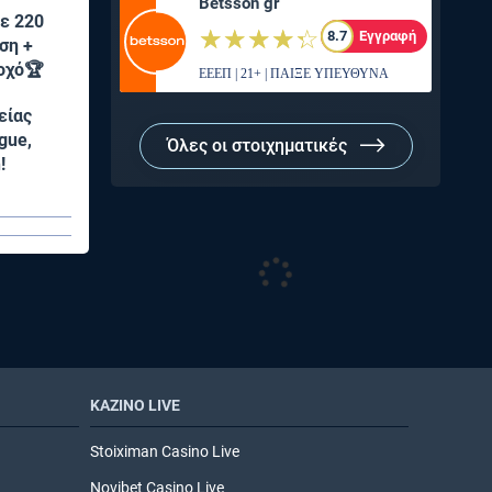
Betsson gr
ε 220
☆☆☆☆☆
★★★★★
8.7
Εγγραφή
ση +
οχό🏆
ΕΕΕΠ | 21+ | ΠΑΙΞΕ ΥΠΕΥΘΥΝΑ
είας
gue,
Όλες οι στοιχηματικές
!
ΚΑΖΙΝΟ LIVE
Stoiximan Casino Live
Novibet Casino Live