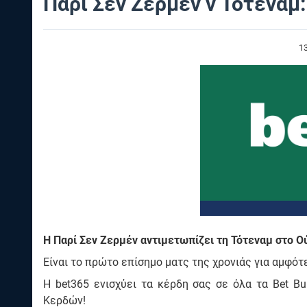
Παρί Σεν Ζερμέν v Τότεναμ:
13
Η Παρί Σεν Ζερμέν αντιμετωπίζει τη Τότεναμ στο Ού
Είναι το πρώτο επίσημο ματς της χρονιάς για αμφότε
Η bet365 ενισχύει τα κέρδη σας σε όλα τα Bet Bu
Κερδών!