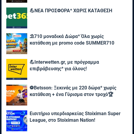
💪ΝΕΑ ΠΡΟΣΦΟΡΑ* ΧΩΡΙΣ ΚΑΤΑΘΕΣΗ
⛱️710 μοναδικά Δώρα* Όλα χωρίς
κατάθεση με promo code SUMMER710
💪Interwetten.gr, με πρόγραμμα
επιβράβευσης* για όλους!
⚽Betsson: Ξεκινάς με 220 δώρα* χωρίς
κατάθεση + ένα Γύρισμα στον τροχό🏆
Εισιτήριο υπερδιαρκείας Stoiximan Super
League, στο Stoiximan Nation!