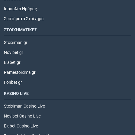
Ισοπαλία Ημέρας
Συστήματα Στοίχημα
ΣΤΟΙΧΗΜΑΤΙΚΕΣ
Stoiximan gr
Novibet gr
Elabet gr
Pamestoixima gr
Fonbet gr
ΚΑΖΙΝΟ LIVE
Stoiximan Casino Live
Novibet Casino Live
Elabet Casino Live