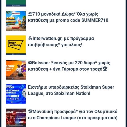
⛱️710 μοναδικά Δώρα* Όλα χωρίς
κατάθεση με promo code SUMMER710
💪Interwetten.gr, με πρόγραμμα
επιβράβευσης* για όλους!
⚽Betsson: Ξεκινάς με 220 δώρα* χωρίς
κατάθεση + ένα Γύρισμα στον τροχό🏆
Εισιτήριο υπερδιαρκείας Stoiximan Super
League, στο Stoiximan Nation!
💯Μοναδική προσφορά* για τoν Ολυμπιακό
στο Champions League (στα προκριματικά)