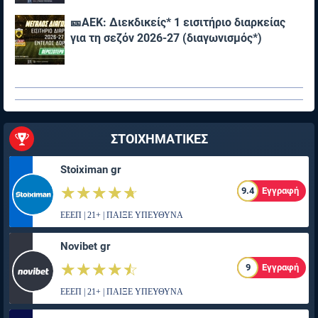
🎫ΑΕΚ: Διεκδικείς* 1 εισιτήριο διαρκείας
για τη σεζόν 2026-27 (διαγωνισμός*)
ΣΤΟΙΧΗΜΑΤΙΚΕΣ
Stoiximan gr
☆☆☆☆☆
★★★★★
9.4
Εγγραφή
ΕΕΕΠ | 21+ | ΠΑΙΞΕ ΥΠΕΥΘΥΝΑ
Novibet gr
☆☆☆☆☆
★★★★★
9
Εγγραφή
ΕΕΕΠ | 21+ | ΠΑΙΞΕ ΥΠΕΥΘΥΝΑ