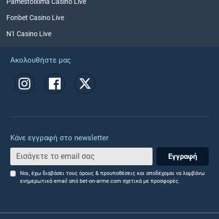
Pamestoixima Casino Live
Fonbet Casino Live
N1 Casino Live
Ακολουθήστε μας
Κάνε εγγραφή στο newsletter
Εγγραφή
Ναι, έχω διαβάσει τους όρους & προυποθέσεις και αποδέχομαι να λαμβάνω
ενημερωτικά email από bet-on-arme.com σχετικά με προσφορές.