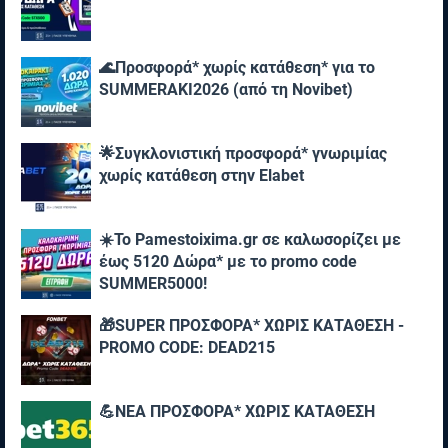
🌊Προσφορά* χωρίς κατάθεση* για το
SUMMERAKI2026 (από τη Novibet)
🌟Συγκλονιστική προσφορά* γνωριμίας
χωρίς κατάθεση στην Elabet
☀️To Pamestoixima.gr σε καλωσορίζει με
έως 5120 Δώρα* με το promo code
SUMMER5000!
🎁SUPER ΠΡΟΣΦΟΡΑ* ΧΩΡΙΣ ΚΑΤΑΘΕΣΗ -
PROMO CODE: DEAD215
💪ΝΕΑ ΠΡΟΣΦΟΡΑ* ΧΩΡΙΣ ΚΑΤΑΘΕΣΗ