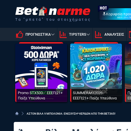
🔝Κορυφαία προ
ΕΕΕΠ | 21+ |
Τα "μπετά" του στοιχήματος
ΠΡΟΓΝΩΣΤΙΚΑ
TIPSTERS
ΑΝΑΛΥΣΕΙΣ
Promo STX500✅ ΕΕΕΠ|21+
SUMMERAKI2026✅
Π
Παίξε Υπεύθυνα
ΕΕΕΠ|21+ Παίξε Υπεύθυνα
Ε
ΑΣΤΟΝ ΒΙΛΑ V ΜΠΟΛΟΝΙΑ: ΕΝΙΣΧΥΣΗ* ΚΕΡΔΩΝ ΑΠΟ ΤΗΝ BET365!