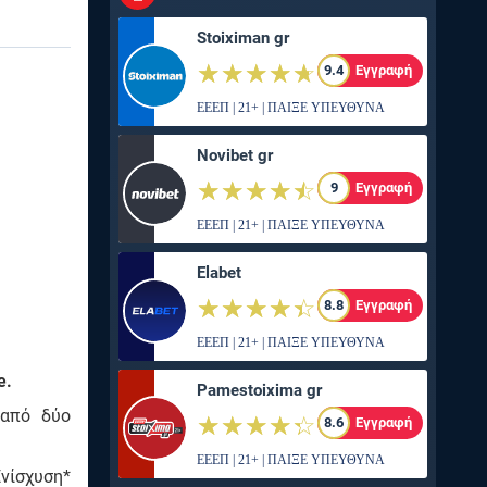
Stoiximan gr
☆☆☆☆☆
★★★★★
9.4
Εγγραφή
ΕΕΕΠ | 21+ | ΠΑΙΞΕ ΥΠΕΥΘΥΝΑ
Novibet gr
☆☆☆☆☆
★★★★★
9
Εγγραφή
ΕΕΕΠ | 21+ | ΠΑΙΞΕ ΥΠΕΥΘΥΝΑ
Elabet
☆☆☆☆☆
★★★★★
8.8
Εγγραφή
ΕΕΕΠ | 21+ | ΠΑΙΞΕ ΥΠΕΥΘΥΝΑ
e.
Pamestoixima gr
 από δύο
☆☆☆☆☆
★★★★★
8.6
Εγγραφή
ΕΕΕΠ | 21+ | ΠΑΙΞΕ ΥΠΕΥΘΥΝΑ
νίσχυση*