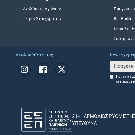
Αναλύσεις Αγώνων
Προγνωστι
Τζίροι Στοιχημάτων
Bet Builder
Ισοπαλία 
Συστήματα
Ακολουθήστε μας
Κάνε εγγραφ
Ναι, έχω δι
σχετικά με 
21+ | ΑΡΜΟΔΙΟΣ ΡΥΘΜΙΣΤΗΣ
ΥΠΕΥΘΥΝΑ