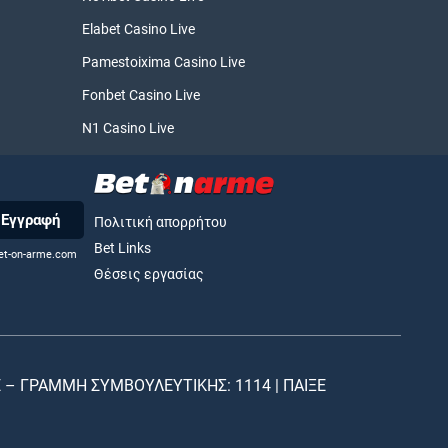
Elabet Casino Live
Pamestoixima Casino Live
Fonbet Casino Live
N1 Casino Live
Εγγραφή
Πολιτική απορρήτου
Bet Links
et-on-arme.com
Θέσεις εργασίας
 – ΓΡΑΜΜΗ ΣΥΜΒΟΥΛΕΥΤΙΚΗΣ: 1114 |
ΠΑΙΞΕ