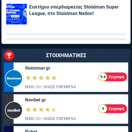
Εισιτήριο υπερδιαρκείας Stoiximan Super
League, στο Stoiximan Nation!
ΣΤΟΙΧΗΜΑΤΙΚΕΣ
Stoiximan gr
☆☆☆☆☆
★★★★★
9.4
Εγγραφή
ΕΕΕΠ | 21+ | ΠΑΙΞΕ ΥΠΕΥΘΥΝΑ
Novibet gr
☆☆☆☆☆
★★★★★
9
Εγγραφή
ΕΕΕΠ | 21+ | ΠΑΙΞΕ ΥΠΕΥΘΥΝΑ
Elabet