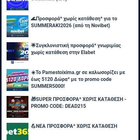
🌊Προσφορά* χωρίς κατάθεση* για το
SUMMERAKI2026 (από τη Novibet)
🌟Συγκλονιστική προσφορά* γνωριμίας
χωρίς κατάθεση στην Elabet
☀️To Pamestoixima.gr σε καλωσορίζει με
έως 5120 Δώρα* με το promo code
SUMMER5000!
🎁SUPER ΠΡΟΣΦΟΡΑ* ΧΩΡΙΣ ΚΑΤΑΘΕΣΗ -
PROMO CODE: DEAD215
💪ΝΕΑ ΠΡΟΣΦΟΡΑ* ΧΩΡΙΣ ΚΑΤΑΘΕΣΗ