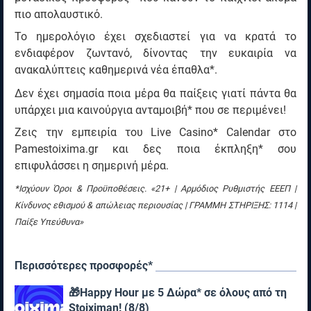
πιο απολαυστικό.
Το ημερολόγιο έχει σχεδιαστεί για να κρατά το
ενδιαφέρον ζωντανό, δίνοντας την ευκαιρία να
ανακαλύπτεις καθημερινά νέα έπαθλα*.
Δεν έχει σημασία ποια μέρα θα παίξεις γιατί πάντα θα
υπάρχει μια καινούργια ανταμοιβή* που σε περιμένει!
Ζεις την εμπειρία του Live Casino* Calendar στο
Pamestoixima.gr και δες ποια έκπληξη* σου
επιφυλάσσει η σημερινή μέρα.
*Ισχύουν Όροι & Προϋποθέσεις. «21+ | Αρμόδιος Ρυθμιστής ΕΕΕΠ |
Κίνδυνος εθισμού & απώλειας περιουσίας | ΓΡΑΜΜΗ ΣΤΗΡΙΞΗΣ: 1114 |
Παίξε Υπεύθυνα»
Περισσότερες προσφορές*
🎁Happy Hour με 5 Δώρα* σε όλους από τη
Stoiximan! (8/8)