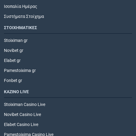
Ισοπαλία Ημέρας
Συστήματα Στοίχημα
ΣΤΟΙΧΗΜΑΤΙΚΕΣ
Stoiximan gr
Novibet gr
Elabet gr
Pamestoixima gr
Fonbet gr
ΚΑΖΙΝΟ LIVE
Stoiximan Casino Live
Novibet Casino Live
Elabet Casino Live
Pamestoixima Casino Live