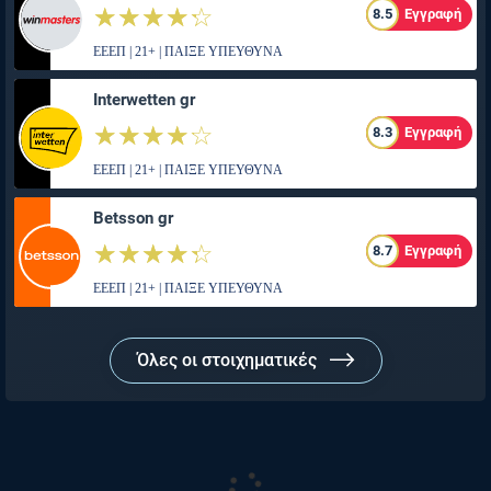
☆☆☆☆☆
★★★★★
8.5
Εγγραφή
ΕΕΕΠ | 21+ | ΠΑΙΞΕ ΥΠΕΥΘΥΝΑ
Interwetten gr
☆☆☆☆☆
★★★★★
8.3
Εγγραφή
ΕΕΕΠ | 21+ | ΠΑΙΞΕ ΥΠΕΥΘΥΝΑ
Betsson gr
☆☆☆☆☆
★★★★★
8.7
Εγγραφή
ΕΕΕΠ | 21+ | ΠΑΙΞΕ ΥΠΕΥΘΥΝΑ
Όλες οι στοιχηματικές