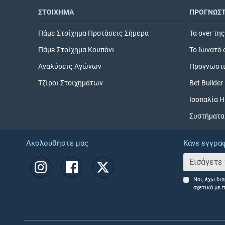
ΣΤΟΙΧΗΜΑ
ΠΡΟΓΝΩΣΤ
Πάμε Στοίχημα Προτάσεις Σήμερα
Τα over τη
Πάμε Στοίχημα Κουπόνι
Το δυνατό 
Αναλύσεις Αγώνων
Προγνωστι
Τζίροι Στοιχημάτων
Bet Builder
Ισοπαλία 
Συστήματα
Ακολουθήστε μας
Κάνε εγγραφ
Ναι, έχω δι
σχετικά με 