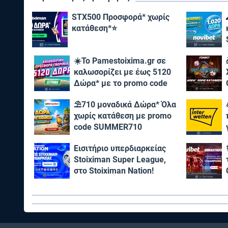
STX500 Προσφορά* χωρίς
κατάθεση*⭐
☀️To Pamestoixima.gr σε
καλωσορίζει με έως 5120
Δώρα* με το promo code
SUMMER5000!
⛱️710 μοναδικά Δώρα* Όλα
χωρίς κατάθεση με promo
code SUMMER710
Εισιτήριο υπερδιαρκείας
Stoiximan Super League,
στο Stoiximan Nation!