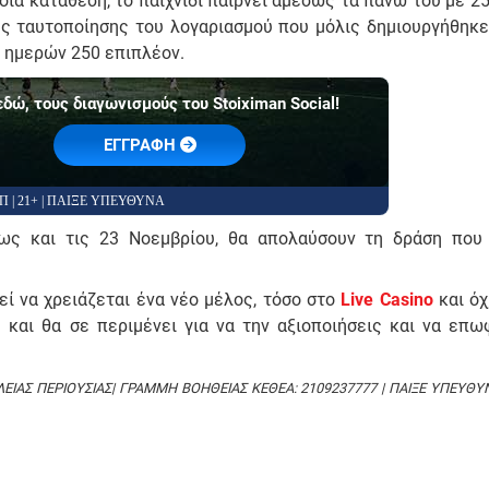
οια κατάθεση, το παιχνίδι παίρνει αμέσως τα πάνω του με 2
ης ταυτοποίησης του λογαριασμού που μόλις δημιουργήθηκε
8 ημερών 250 επιπλέον.
δώ, τους διαγωνισμούς του Stoiximan Social!
EΓΓΡΑΦΗ
Π | 21+ | ΠΑΙΞΕ ΥΠΕΥΘΥΝΑ
ως και τις 23 Νοεμβρίου, θα απολαύσουν τη δράση που
ί να χρειάζεται ένα νέο μέλος, τόσο στο
Live Casino
και όχ
 και θα σε περιμένει για να την αξιοποιήσεις και να επω
ΙΑΣ ΠΕΡΙΟΥΣΙΑΣ| ΓΡΑΜΜΗ ΒΟΗΘΕΙΑΣ ΚΕΘΕΑ: 2109237777 | ΠΑΙΞΕ ΥΠΕΥΘΥΝΑ