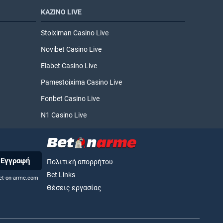
ΚΑΖΙΝΟ LIVE
Stoiximan Casino Live
Novibet Casino Live
Elabet Casino Live
Pamestoixima Casino Live
Fonbet Casino Live
N1 Casino Live
Εγγραφή
Πολιτική απορρήτου
Bet Links
et-on-arme.com
Θέσεις εργασίας