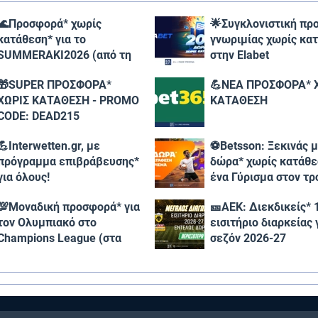
🌊Προσφορά* χωρίς
🌟Συγκλονιστική πρ
κατάθεση* για το
γνωριμίας χωρίς κα
SUMMERAKI2026 (από τη
στην Elabet
Novibet)
🎁SUPER ΠΡΟΣΦΟΡΑ*
💪ΝΕΑ ΠΡΟΣΦΟΡΑ* 
ΧΩΡΙΣ ΚΑΤΑΘΕΣΗ - PROMO
ΚΑΤΑΘΕΣΗ
CODE: DEAD215
💪Interwetten.gr, με
⚽Betsson: Ξεκινάς μ
πρόγραμμα επιβράβευσης*
δώρα* χωρίς κατάθε
για όλους!
ένα Γύρισμα στον τρ
💯Μοναδική προσφορά* για
🎫ΑΕΚ: Διεκδικείς* 
τoν Ολυμπιακό στο
εισιτήριο διαρκείας 
Champions League (στα
σεζόν 2026-27
προκριματικά)
(διαγωνισμός*)