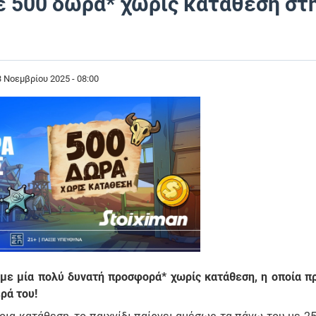
ε 500 δώρα* χωρίς κατάθεση στ
3 Νοεμβρίου 2025 - 08:00
ι με μία πολύ δυνατή προσφορά* χωρίς κατάθεση, η οποία 
ρά του!