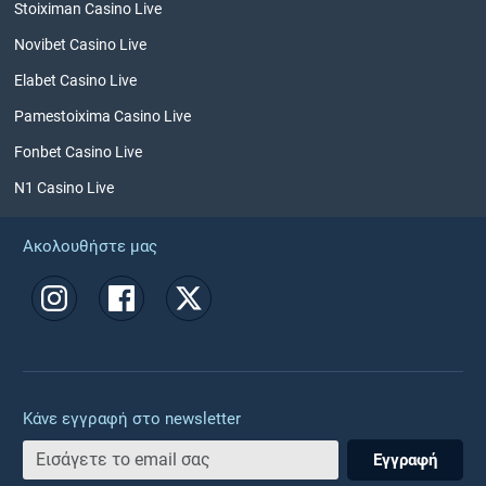
Stoiximan Casino Live
Novibet Casino Live
Elabet Casino Live
Pamestoixima Casino Live
Fonbet Casino Live
N1 Casino Live
Ακολουθήστε μας
Κάνε εγγραφή στο newsletter
Εγγραφή