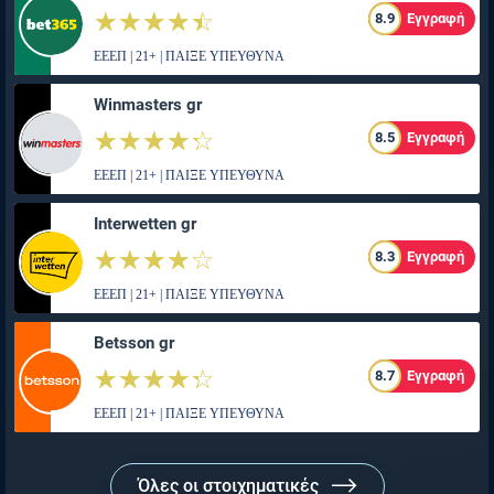
☆☆☆☆☆
★★★★★
8.9
Εγγραφή
ΕΕΕΠ | 21+ | ΠΑΙΞΕ ΥΠΕΥΘΥΝΑ
Winmasters gr
☆☆☆☆☆
★★★★★
8.5
Εγγραφή
ΕΕΕΠ | 21+ | ΠΑΙΞΕ ΥΠΕΥΘΥΝΑ
Interwetten gr
☆☆☆☆☆
★★★★★
8.3
Εγγραφή
ΕΕΕΠ | 21+ | ΠΑΙΞΕ ΥΠΕΥΘΥΝΑ
Betsson gr
☆☆☆☆☆
★★★★★
8.7
Εγγραφή
ΕΕΕΠ | 21+ | ΠΑΙΞΕ ΥΠΕΥΘΥΝΑ
Όλες οι στοιχηματικές