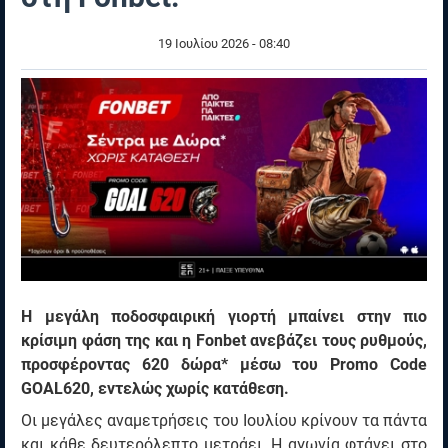
19 Ιουλίου 2026 - 08:40
Η μεγάλη ποδοσφαιρική γιορτή μπαίνει στην πιο
κρίσιμη φάση της και η Fonbet ανεβάζει τους ρυθμούς,
προσφέροντας 620 δώρα* μέσω του Promo Code
GOAL620, εντελώς χωρίς κατάθεση.
Οι μεγάλες αναμετρήσεις του Ιουλίου κρίνουν τα πάντα
και κάθε δευτερόλεπτο μετράει. Η αγωνία φτάνει στο