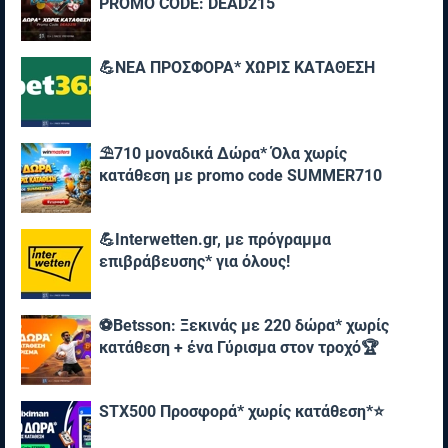
PROMO CODE: DEAD215
💪ΝΕΑ ΠΡΟΣΦΟΡΑ* ΧΩΡΙΣ ΚΑΤΑΘΕΣΗ
⛱️710 μοναδικά Δώρα* Όλα χωρίς
κατάθεση με promo code SUMMER710
💪Interwetten.gr, με πρόγραμμα
επιβράβευσης* για όλους!
⚽Betsson: Ξεκινάς με 220 δώρα* χωρίς
κατάθεση + ένα Γύρισμα στον τροχό🏆
STX500 Προσφορά* χωρίς κατάθεση*⭐