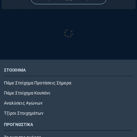
ΣΤΟΙΧΗΜΑ
Πάμε Στοίχημα Προτάσεις Σήμερα
Πάμε Στοίχημα Κουπόνι
Αναλύσεις Αγώνων
Τζίροι Στοιχημάτων
ΠΡΟΓΝΩΣΤΙΚΑ