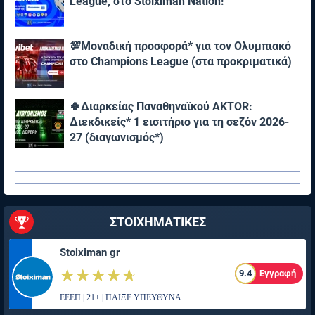
League, στο Stoiximan Nation!
💯Μοναδική προσφορά* για τoν Ολυμπιακό
στο Champions League (στα προκριματικά)
🍀Διαρκείας Παναθηναϊκού AKTOR:
Διεκδικείς* 1 εισιτήριο για τη σεζόν 2026-
27 (διαγωνισμός*)
ΣΤΟΙΧΗΜΑΤΙΚΕΣ
Stoiximan gr
☆☆☆☆☆
★★★★★
9.4
Εγγραφή
ΕΕΕΠ | 21+ | ΠΑΙΞΕ ΥΠΕΥΘΥΝΑ