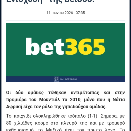
11 Ιουνίου 2026 - 07:35
Οι δύο ομάδες τέθηκαν αντιμέτωπες και στην
πρεμιέρα του Μουντιάλ το 2010, μόνο που η Νότια
Αφρική είχε τον ρόλο της γηπεδούχου ομάδας.
Το παιχνίδι ολοκληρώθηκε ισόπαλο (1-1). Σήμερα, με
80 χιλιάδες κόσμο στο πλευρό της και με τρομερό
ενθουσιασμό, το Μεξικό έχει τον πρώτο λόγο. Το