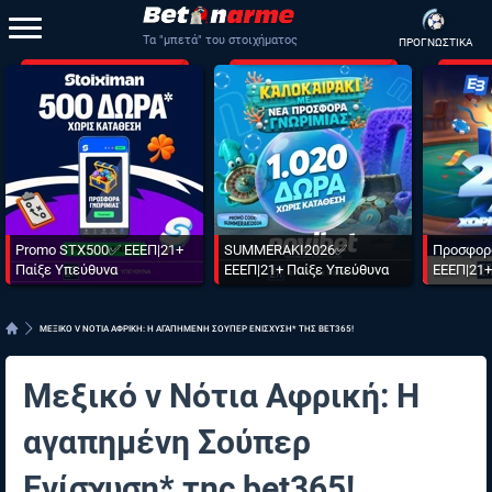
Τα "μπετά" του στοιχήματος
ΠΡΟΓΝΩΣΤΙΚΑ
Promo STX500✅ ΕΕΕΠ|21+
SUMMERAKI2026✅
Προσφορ
Παίξε Υπεύθυνα
ΕΕΕΠ|21+ Παίξε Υπεύθυνα
ΕΕΕΠ|21+
ΜΕΞΙΚΟ V ΝΟΤΙΑ ΑΦΡΙΚΗ: Η ΑΓΑΠΗΜΕΝΗ ΣΟΥΠΕΡ ΕΝΙΣΧΥΣΗ* ΤΗΣ BET365!
Μεξικό v Νότια Αφρική: Η
αγαπημένη Σούπερ
Ενίσχυση* της bet365!