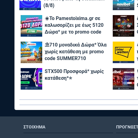
(8/8)
☀️To Pamestoixima.gr σε
καλωσορίζει με έως 5120
Δώρα* με το promo code
SUMMER5000!
⛱️710 μοναδικά Δώρα* Όλα
χωρίς κατάθεση με promo
code SUMMER710
STX500 Προσφορά* χωρίς
κατάθεση*⭐
ΣΤΟΙΧΗΜΑ
ΠΡΟΓΝΩΣΤ