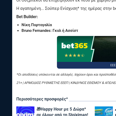
Οι Ουζμπέκοι θα επιχειρήσουν εκ νέου με χαμηλό μ
Η αγαπημένη... Σούπερ Ενίσχυση* της ημέρας στην be
Bet Builder:
Νίκη Πορτογαλία
Bruno Fernandes: Γκολ ή Ασσίστ
☆☆☆☆☆
★★★★★
ΕΕΕ
*Οι αποδόσεις υπόκεινται σε αλλαγές. Ισχύουν όροι και προϋποθέσ
21+ | ΑΡΜΟΔΙΟΣ ΡΥΘΜΙΣΤΗΣ ΕΕΕΠ | ΚΙΝΔΥΝΟΣ ΕΘΙΣΜΟΥ & ΑΠΩΛΕ
Περισσότερες προσφορές*
🎁Happy Hour με 5 Δώρα*
σε όλους από τη Stoiximan!