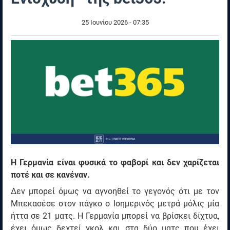
25 Ιουνίου 2026 - 07:35
Η Γερμανία είναι φυσικά το φαβορί και δεν χαρίζεται
ποτέ και σε κανέναν.
Δεν μπορεί όμως να αγνοηθεί το γεγονός ότι με τον
Μπεκασέσε στον πάγκο ο Ισημερινός μετρά μόλις μία
ήττα σε 21 ματς. Η Γερμανία μπορεί να βρίσκει δίχτυα,
έχει όμως δεχτεί γκολ και στα δύο ματς που έχει