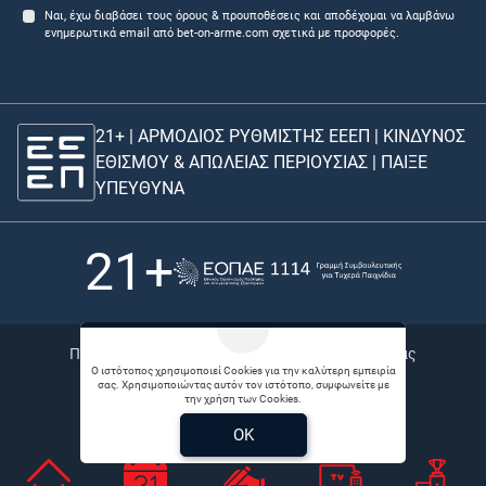
Ναι, έχω διαβάσει τους όρους & προυποθέσεις και αποδέχομαι να λαμβάνω
ενημερωτικά email από bet-on-arme.com σχετικά με προσφορές.
21+ | ΑΡΜΟΔΙΟΣ ΡΥΘΜΙΣΤΗΣ ΕΕΕΠ | ΚΙΝΔΥΝΟΣ
ΕΘΙΣΜΟΥ & ΑΠΩΛΕΙΑΣ ΠΕΡΙΟΥΣΙΑΣ |
ΠΑΙΞΕ
ΥΠΕΥΘΥΝΑ
21+
Πολιτική απορρήτου |
Bet Links |
Θέσεις εργασίας
Ο ιστότοπος χρησιμοποιεί Cookies για την καλύτερη εμπειρία
σας. Χρησιμοποιώντας αυτόν τον ιστότοπο, συμφωνείτε με
© 2026 Betonarme
την χρήση των Cookies.
Developed by
Digital Winners
OK